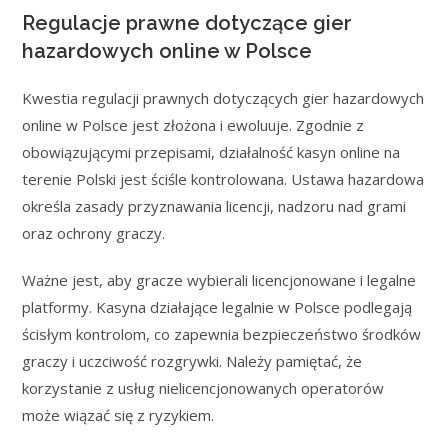
Regulacje prawne dotyczące gier
hazardowych online w Polsce
Kwestia regulacji prawnych dotyczących gier hazardowych
online w Polsce jest złożona i ewoluuje. Zgodnie z
obowiązującymi przepisami, działalność kasyn online na
terenie Polski jest ściśle kontrolowana. Ustawa hazardowa
określa zasady przyznawania licencji, nadzoru nad grami
oraz ochrony graczy.
Ważne jest, aby gracze wybierali licencjonowane i legalne
platformy. Kasyna działające legalnie w Polsce podlegają
ścisłym kontrolom, co zapewnia bezpieczeństwo środków
graczy i uczciwość rozgrywki. Należy pamiętać, że
korzystanie z usług nielicencjonowanych operatorów
może wiązać się z ryzykiem.