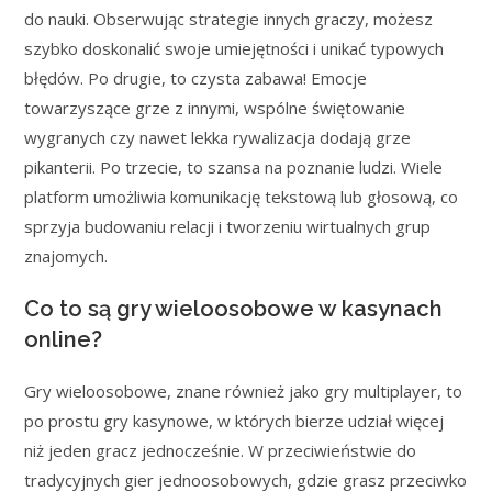
do nauki. Obserwując strategie innych graczy, możesz
szybko doskonalić swoje umiejętności i unikać typowych
błędów. Po drugie, to czysta zabawa! Emocje
towarzyszące grze z innymi, wspólne świętowanie
wygranych czy nawet lekka rywalizacja dodają grze
pikanterii. Po trzecie, to szansa na poznanie ludzi. Wiele
platform umożliwia komunikację tekstową lub głosową, co
sprzyja budowaniu relacji i tworzeniu wirtualnych grup
znajomych.
Co to są gry wieloosobowe w kasynach
online?
Gry wieloosobowe, znane również jako gry multiplayer, to
po prostu gry kasynowe, w których bierze udział więcej
niż jeden gracz jednocześnie. W przeciwieństwie do
tradycyjnych gier jednoosobowych, gdzie grasz przeciwko