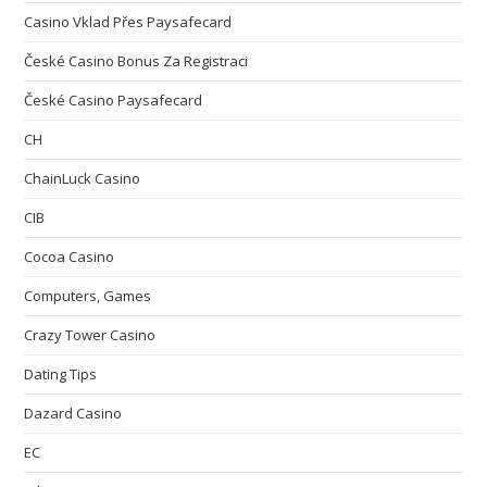
Casino Vklad Přes Paysafecard
České Casino Bonus Za Registraci
České Casino Paysafecard
CH
ChainLuck Casino
CIB
Cocoa Casino
Computers, Games
Crazy Tower Сasino
Dating Tips
Dazard Casino
EC