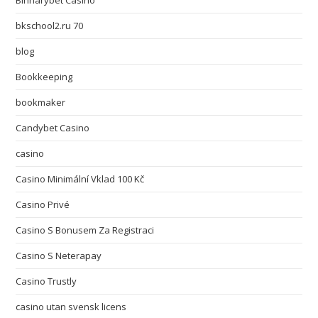
Binnarybet Casino
bkschool2.ru 70
blog
Bookkeeping
bookmaker
Candybet Casino
casino
Casino Minimální Vklad 100 Kč
Casino Privé
Casino S Bonusem Za Registraci
Casino S Neterapay
Casino Trustly
casino utan svensk licens