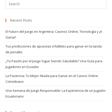
Recent Posts
El Futuro del Juego en Argentina: Casinos Online, Tecnología y ¡A
Ganar!
Tus predicciones de apuestas infalibles para ganar en la tanda
de penaltis
¿Tu Pasión por el Juego Sigue Siendo Saludable? Una Guía para
Jugadores en Ecuador
La Paciencia: Tu Mejor Aliada para Ganar en el Casino Online
Colombiano
Una Semana de Juego Responsable: La Experiencia de un Jugador
Ecuatoriano