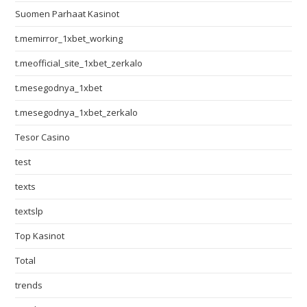
Suomen Parhaat Kasinot
t.memirror_1xbet_working
t.meofficial_site_1xbet_zerkalo
t.mesegodnya_1xbet
t.mesegodnya_1xbet_zerkalo
Tesor Casino
test
texts
textslp
Top Kasinot
Total
trends