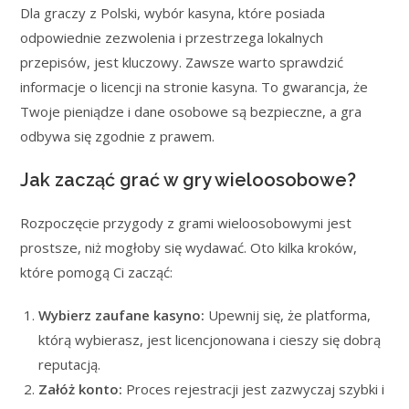
Dla graczy z Polski, wybór kasyna, które posiada
odpowiednie zezwolenia i przestrzega lokalnych
przepisów, jest kluczowy. Zawsze warto sprawdzić
informacje o licencji na stronie kasyna. To gwarancja, że
Twoje pieniądze i dane osobowe są bezpieczne, a gra
odbywa się zgodnie z prawem.
Jak zacząć grać w gry wieloosobowe?
Rozpoczęcie przygody z grami wieloosobowymi jest
prostsze, niż mogłoby się wydawać. Oto kilka kroków,
które pomogą Ci zacząć:
Wybierz zaufane kasyno:
Upewnij się, że platforma,
którą wybierasz, jest licencjonowana i cieszy się dobrą
reputacją.
Załóż konto:
Proces rejestracji jest zazwyczaj szybki i