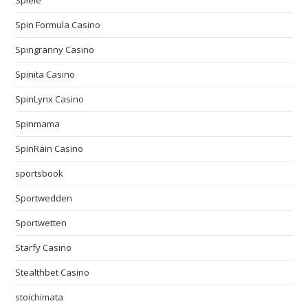
Spiele
Spin Formula Casino
Spingranny Casino
Spinita Casino
SpinLynx Casino
Spinmama
SpinRain Casino
sportsbook
Sportwedden
Sportwetten
Starfy Casino
Stealthbet Casino
stoichimata