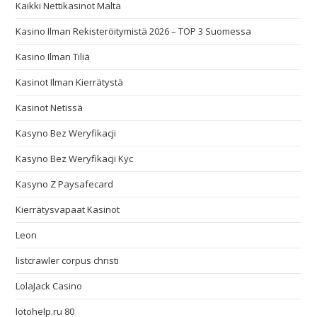
Kaikki Nettikasinot Malta
Kasino Ilman Rekisteröitymistä 2026 – TOP 3 Suomessa
Kasino Ilman Tiliä
Kasinot Ilman Kierrätystä
Kasinot Netissä
Kasyno Bez Weryfikacji
Kasyno Bez Weryfikacji Kyc
Kasyno Z Paysafecard
Kierrätysvapaat Kasinot
Leon
listcrawler corpus christi
LolaJack Casino
lotohelp.ru 80