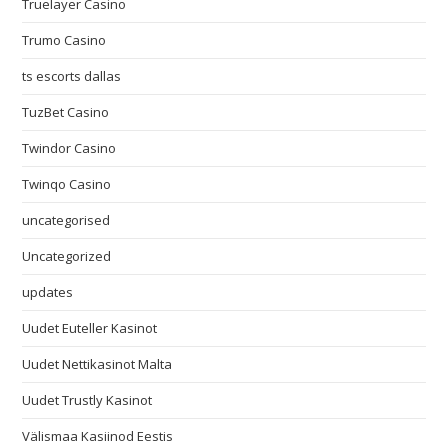
Truelayer Casino
Trumo Casino
ts escorts dallas
TuzBet Casino
Twindor Casino
Twinqo Casino
uncategorised
Uncategorized
updates
Uudet Euteller Kasinot
Uudet Nettikasinot Malta
Uudet Trustly Kasinot
Välismaa Kasiinod Eestis