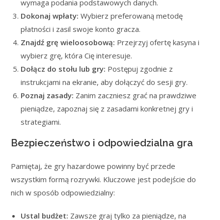
wymaga podania podstawowych danych.
Dokonaj wpłaty:
Wybierz preferowaną metodę
płatności i zasil swoje konto gracza.
Znajdź grę wieloosobową:
Przejrzyj ofertę kasyna i
wybierz grę, która Cię interesuje.
Dołącz do stołu lub gry:
Postępuj zgodnie z
instrukcjami na ekranie, aby dołączyć do sesji gry.
Poznaj zasady:
Zanim zaczniesz grać na prawdziwe
pieniądze, zapoznaj się z zasadami konkretnej gry i
strategiami.
Bezpieczeństwo i odpowiedzialna gra
Pamiętaj, że gry hazardowe powinny być przede
wszystkim formą rozrywki. Kluczowe jest podejście do
nich w sposób odpowiedzialny:
Ustal budżet:
Zawsze graj tylko za pieniądze, na