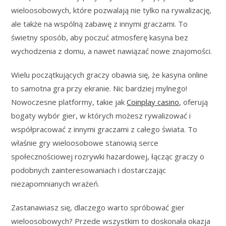
wieloosobowych, które pozwalają nie tylko na rywalizację,
ale także na wspólną zabawę z innymi graczami. To
świetny sposób, aby poczuć atmosferę kasyna bez
wychodzenia z domu, a nawet nawiązać nowe znajomości.
Wielu początkujących graczy obawia się, że kasyna online
to samotna gra przy ekranie. Nic bardziej mylnego!
Nowoczesne platformy, takie jak
Coinplay casino
, oferują
bogaty wybór gier, w których możesz rywalizować i
współpracować z innymi graczami z całego świata. To
właśnie gry wieloosobowe stanowią serce
społecznościowej rozrywki hazardowej, łącząc graczy o
podobnych zainteresowaniach i dostarczając
niezapomnianych wrażeń.
Zastanawiasz się, dlaczego warto spróbować gier
wieloosobowych? Przede wszystkim to doskonała okazja