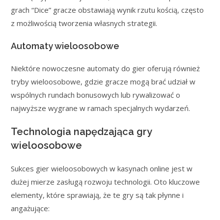
grach “Dice” gracze obstawiają wynik rzutu kością, często
z możliwością tworzenia własnych strategii.
Automaty wieloosobowe
Niektóre nowoczesne automaty do gier oferują również
tryby wieloosobowe, gdzie gracze mogą brać udział w
wspólnych rundach bonusowych lub rywalizować o
najwyższe wygrane w ramach specjalnych wydarzeń.
Technologia napędzająca gry
wieloosobowe
Sukces gier wieloosobowych w kasynach online jest w
dużej mierze zasługą rozwoju technologii. Oto kluczowe
elementy, które sprawiają, że te gry są tak płynne i
angażujące: