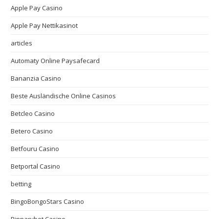
Apple Pay Casino
Apple Pay Nettikasinot
articles
Automaty Online Paysafecard
Bananzia Casino
Beste Ausländische Online Casinos
Betcleo Casino
Betero Casino
Betfouru Casino
Betportal Casino
betting
BingoBongoStars Casino