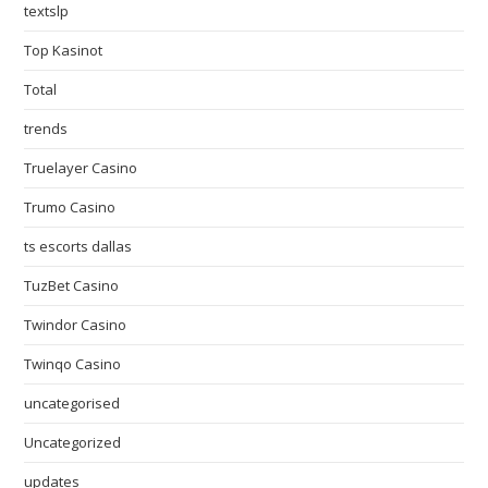
textslp
Top Kasinot
Total
trends
Truelayer Casino
Trumo Casino
ts escorts dallas
TuzBet Casino
Twindor Casino
Twinqo Casino
uncategorised
Uncategorized
updates