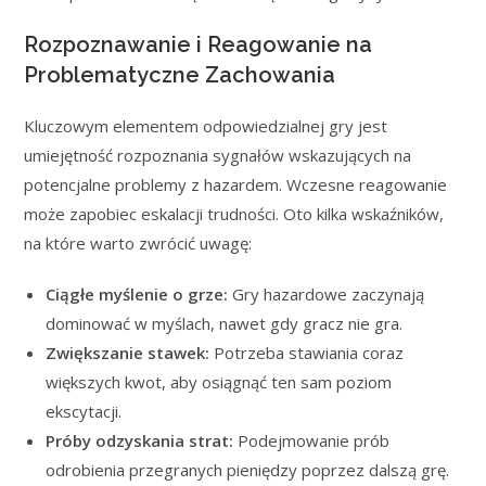
Rozpoznawanie i Reagowanie na
Problematyczne Zachowania
Kluczowym elementem odpowiedzialnej gry jest
umiejętność rozpoznania sygnałów wskazujących na
potencjalne problemy z hazardem. Wczesne reagowanie
może zapobiec eskalacji trudności. Oto kilka wskaźników,
na które warto zwrócić uwagę:
Ciągłe myślenie o grze:
Gry hazardowe zaczynają
dominować w myślach, nawet gdy gracz nie gra.
Zwiększanie stawek:
Potrzeba stawiania coraz
większych kwot, aby osiągnąć ten sam poziom
ekscytacji.
Próby odzyskania strat:
Podejmowanie prób
odrobienia przegranych pieniędzy poprzez dalszą grę.