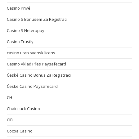
Casino Privé
Casino S Bonusem Za Registraci
Casino S Neterapay
Casino Trustly
casino utan svensk licens
Casino Vklad Přes Paysafecard
České Casino Bonus Za Registraci
České Casino Paysafecard
CH
ChainLuck Casino
CIB
Cocoa Casino