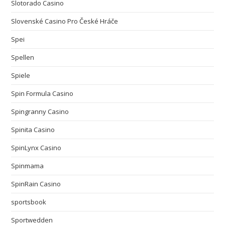
Slotorado Casino
Slovenské Casino Pro České Hráče
Spei
Spellen
Spiele
Spin Formula Casino
Spingranny Casino
Spinita Casino
SpinLynx Casino
Spinmama
SpinRain Casino
sportsbook
Sportwedden