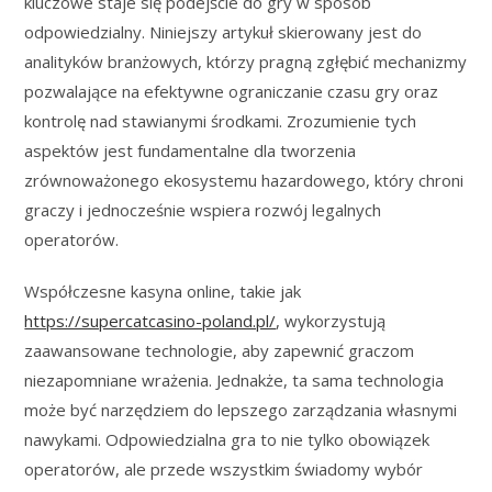
kluczowe staje się podejście do gry w sposób
odpowiedzialny. Niniejszy artykuł skierowany jest do
analityków branżowych, którzy pragną zgłębić mechanizmy
pozwalające na efektywne ograniczanie czasu gry oraz
kontrolę nad stawianymi środkami. Zrozumienie tych
aspektów jest fundamentalne dla tworzenia
zrównoważonego ekosystemu hazardowego, który chroni
graczy i jednocześnie wspiera rozwój legalnych
operatorów.
Współczesne kasyna online, takie jak
https://supercatcasino-poland.pl/
, wykorzystują
zaawansowane technologie, aby zapewnić graczom
niezapomniane wrażenia. Jednakże, ta sama technologia
może być narzędziem do lepszego zarządzania własnymi
nawykami. Odpowiedzialna gra to nie tylko obowiązek
operatorów, ale przede wszystkim świadomy wybór