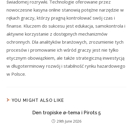
świadomej rozrywki. Technologie oferowane przez
nowoczesne kasyna online stanowią potężne narzędzie w
rękach graczy, którzy pragną kontrolować swój czas i
finanse. Kluczem do sukcesu jest edukacja, samokontrola i
aktywne korzystanie z dostępnych mechanizmów
ochronnych. Dla analityków branżowych, zrozumienie tych
procesów i promowanie ich wśród graczy jest nie tylko
etycznym obowiązkiem, ale także strategiczną inwestycją
w długoterminowy rozwój i stabilność rynku hazardowego
w Polsce.
YOU MIGHT ALSO LIKE
Den tropiske ø-tema i Pirots 5
29th June 2026