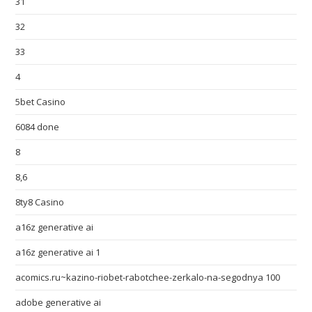
31
32
33
4
5bet Casino
6084 done
8
8,6
8ty8 Casino
a16z generative ai
a16z generative ai 1
acomics.ru~kazino-riobet-rabotchee-zerkalo-na-segodnya 100
adobe generative ai