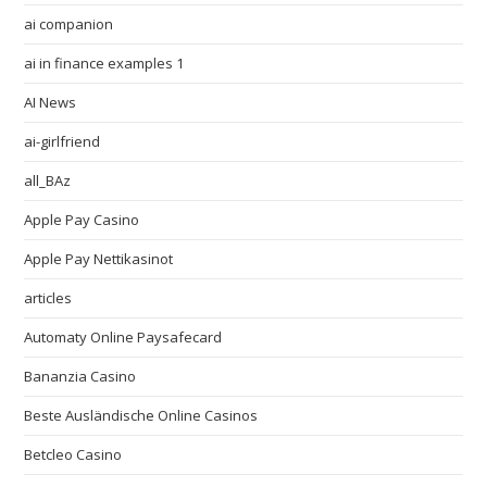
ai companion
ai in finance examples 1
AI News
ai-girlfriend
all_BAz
Apple Pay Casino
Apple Pay Nettikasinot
articles
Automaty Online Paysafecard
Bananzia Casino
Beste Ausländische Online Casinos
Betcleo Casino