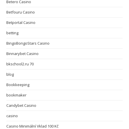
Betero Casino
Betfouru Casino
Betportal Casino
betting
BingoBongoStars Casino
Binnarybet Casino
bkschool2.ru 70
blog
Bookkeeping
bookmaker
Candybet Casino
casino
Casino Minimální Vklad 100 Kč