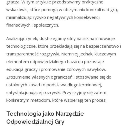
gracza. W tym artykule przedstawimy praktyczne
wskazówki, które pomogą w utrzymaniu kontroli nad grą,
minimalizując ryzyko negatywnych konsekwencji
finansowych i społecznych.
Analizując rynek, dostrzegamy silny nacisk na innowacje
technologiczne, które przekładają się na bezpieczeństwo i
transparentność rozgrywki. Niemniej jednak, kluczowym
elementem odpowiedzialnego hazardu pozostaje
edukacja graczy i promowanie zdrowych nawyków.
Zrozumienie własnych ograniczeń i stosowanie się do
ustalonych zasad to podstawa długoterminowej,
satysfakcjonującej rozrywki. Przyjrzyjmy się zatem
konkretnym metodom, które wspierają ten proces.
Technologia jako Narzędzie
Odpowiedzialnej Gry