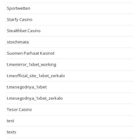
Sportwetten
Starfy Casino
Stealthbet Casino
stoichimata
Suomen Parhaat Kasinot
t.memirror_1xbet_working
t.meofficial_site_1xbet_zerkalo
t.mesegodnya_1xbet
t.mesegodnya_1xbet_zerkalo
Tesor Casino
test
texts