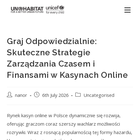
Graj Odpowiedzialnie:
Skuteczne Strategie
Zarządzania Czasem i
Finansami w Kasynach Online
nanor
6th July 2026
Uncategorised
Rynek kasyn online w Polsce dynamicznie się rozwija,
oferując graczom coraz szerszy wachlarz możliwości
rozrywki. Wraz z rosnącą popularnością tej formy hazardu,