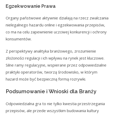
Egzekwowanie Prawa
Organy państwowe aktywnie działają na rzecz zwalczania
nielegalnego hazardu online i egzekwowania przepisów,
co ma na celu zapewnienie uczciwej konkurencji i ochrony
konsumentów.
Z perspektywy analityka branżowego, zrozumienie
złożoności regulacji i ich wpływu na rynek jest kluczowe.
Silne ramy regulacyjne, wspierane przez odpowiedzialne
praktyki operatorów, tworzą środowisko, w którym
hazard może być bezpieczną formą rozrywki.
Podsumowanie i Wnioski dla Branży
Odpowiedzialna gra to nie tylko kwestia przestrzegania
przepisów, ale przede wszystkim budowania kultury