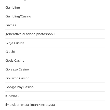
Gambling
Gambling/Casino
Games
generative ai adobe photoshop 3
Ginja Casino
Giochi
Godz Casino
Golazzo Casino
Golisimo Casino
Google Pay Casino
IGAMING
Ilmaiskierroksia Ilman Kierrätystä