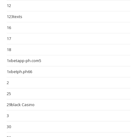
12
123texts
16
17
18
1xbetapp-ph.com5
1xbetph.ph66
2
25
29black Casino
3
30