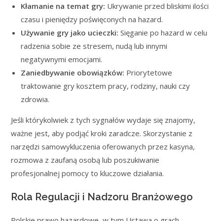
Kłamanie na temat gry:
Ukrywanie przed bliskimi ilości
czasu i pieniędzy poświęconych na hazard.
Używanie gry jako ucieczki:
Sięganie po hazard w celu
radzenia sobie ze stresem, nudą lub innymi
negatywnymi emocjami.
Zaniedbywanie obowiązków:
Priorytetowe
traktowanie gry kosztem pracy, rodziny, nauki czy
zdrowia.
Jeśli którykolwiek z tych sygnałów wydaje się znajomy,
ważne jest, aby podjąć kroki zaradcze. Skorzystanie z
narzędzi samowykluczenia oferowanych przez kasyna,
rozmowa z zaufaną osobą lub poszukiwanie
profesjonalnej pomocy to kluczowe działania.
Rola Regulacji i Nadzoru Branżowego
Polskie prawo hazardowe, w tym Ustawa o grach