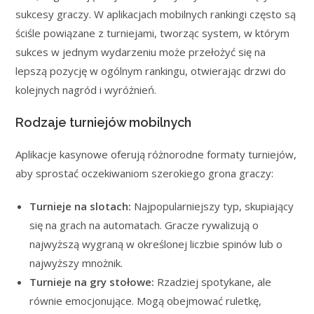
sukcesy graczy. W aplikacjach mobilnych rankingi często są
ściśle powiązane z turniejami, tworząc system, w którym
sukces w jednym wydarzeniu może przełożyć się na
lepszą pozycję w ogólnym rankingu, otwierając drzwi do
kolejnych nagród i wyróżnień.
Rodzaje turniejów mobilnych
Aplikacje kasynowe oferują różnorodne formaty turniejów,
aby sprostać oczekiwaniom szerokiego grona graczy:
Turnieje na slotach:
Najpopularniejszy typ, skupiający
się na grach na automatach. Gracze rywalizują o
najwyższą wygraną w określonej liczbie spinów lub o
najwyższy mnożnik.
Turnieje na gry stołowe:
Rzadziej spotykane, ale
równie emocjonujące. Mogą obejmować ruletkę,