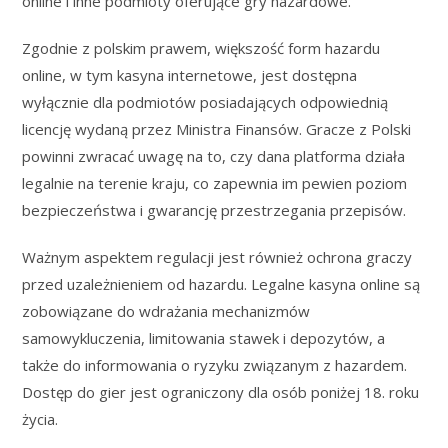
online i inne podmioty oferujące gry hazardowe.
Zgodnie z polskim prawem, większość form hazardu
online, w tym kasyna internetowe, jest dostępna
wyłącznie dla podmiotów posiadających odpowiednią
licencję wydaną przez Ministra Finansów. Gracze z Polski
powinni zwracać uwagę na to, czy dana platforma działa
legalnie na terenie kraju, co zapewnia im pewien poziom
bezpieczeństwa i gwarancję przestrzegania przepisów.
Ważnym aspektem regulacji jest również ochrona graczy
przed uzależnieniem od hazardu. Legalne kasyna online są
zobowiązane do wdrażania mechanizmów
samowykluczenia, limitowania stawek i depozytów, a
także do informowania o ryzyku związanym z hazardem.
Dostęp do gier jest ograniczony dla osób poniżej 18. roku
życia.