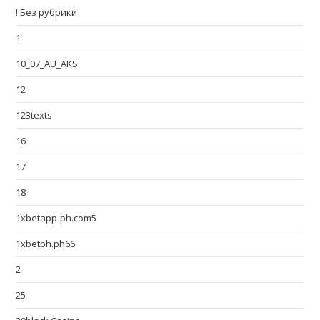
! Без рубрики
1
10_07_AU_AKS
12
123texts
16
17
18
1xbetapp-ph.com5
1xbetph.ph66
2
25