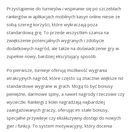
Przystąpienie do turniejów i wspinanie się po szczeblach
rankingów w aplikacjach mobilnych kasyn online niesie ze
sobą szereg korzyści, które wykraczają poza
standardową grę. To przede wszystkim szansa na
zwiększenie potencjalnych wygranych i zdobycie
dodatkowych nagród, ale także na doświadczenie gry w
zupełnie nowy, bardziej ekscytujący sposób.
Po pierwsze, turnieje oferują możliwość wygrania
atrakcyjnych nagród, które często są znacznie większe niż
standardowe wygrane w grach. Mogą to być bonusy
pieniężne, darmowe spiny, a nawet nagrody rzeczowe czy
wycieczki. Rankingi z kolei nagradzają najbardziej
zaangażowanych graczy, oferując im stałe bonusy,
specjalne przywileje czy ekskluzywny dostęp do nowych
gier i funkcji. To system motywacyjny, który docenia