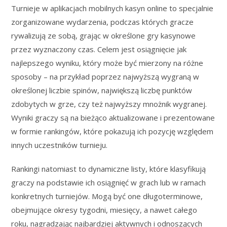
Turnieje w aplikacjach mobilnych kasyn online to specjalnie
zorganizowane wydarzenia, podczas których gracze
rywalizują ze sobą, grając w określone gry kasynowe
przez wyznaczony czas. Celem jest osiągnięcie jak
najlepszego wyniku, który może być mierzony na różne
sposoby – na przykład poprzez najwyższą wygraną w
określonej liczbie spinów, największą liczbę punktów
zdobytych w grze, czy też najwyższy mnożnik wygranej.
Wyniki graczy są na bieżąco aktualizowane i prezentowane
w formie rankingów, które pokazują ich pozycję względem
innych uczestników turnieju.
Rankingi natomiast to dynamiczne listy, które klasyfikują
graczy na podstawie ich osiągnięć w grach lub w ramach
konkretnych turniejów. Mogą być one długoterminowe,
obejmujące okresy tygodni, miesięcy, a nawet całego
roku, nagradzając najbardziej aktywnych i odnoszących