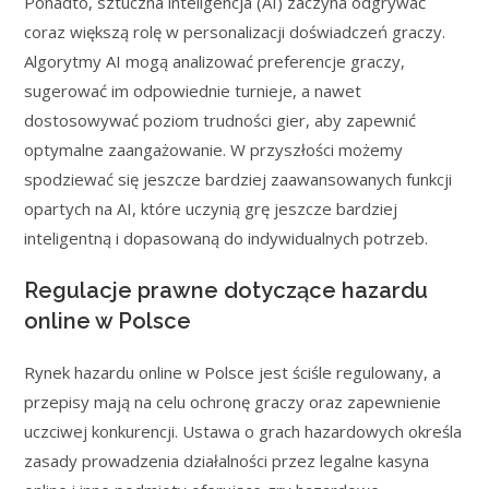
Ponadto, sztuczna inteligencja (AI) zaczyna odgrywać
coraz większą rolę w personalizacji doświadczeń graczy.
Algorytmy AI mogą analizować preferencje graczy,
sugerować im odpowiednie turnieje, a nawet
dostosowywać poziom trudności gier, aby zapewnić
optymalne zaangażowanie. W przyszłości możemy
spodziewać się jeszcze bardziej zaawansowanych funkcji
opartych na AI, które uczynią grę jeszcze bardziej
inteligentną i dopasowaną do indywidualnych potrzeb.
Regulacje prawne dotyczące hazardu
online w Polsce
Rynek hazardu online w Polsce jest ściśle regulowany, a
przepisy mają na celu ochronę graczy oraz zapewnienie
uczciwej konkurencji. Ustawa o grach hazardowych określa
zasady prowadzenia działalności przez legalne kasyna