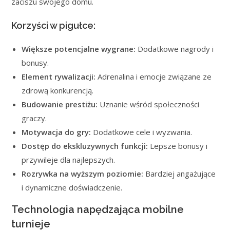
zaciszu swojego domu.
Korzyści w pigułce:
Większe potencjalne wygrane:
Dodatkowe nagrody i
bonusy.
Element rywalizacji:
Adrenalina i emocje związane ze
zdrową konkurencją.
Budowanie prestiżu:
Uznanie wśród społeczności
graczy.
Motywacja do gry:
Dodatkowe cele i wyzwania.
Dostęp do ekskluzywnych funkcji:
Lepsze bonusy i
przywileje dla najlepszych.
Rozrywka na wyższym poziomie:
Bardziej angażujące
i dynamiczne doświadczenie.
Technologia napędzająca mobilne
turnieje