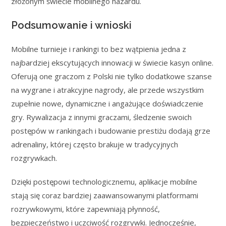
złożonym świecie mobilnego hazardu.
Podsumowanie i wnioski
Mobilne turnieje i rankingi to bez wątpienia jedna z
najbardziej ekscytujących innowacji w świecie kasyn online.
Oferują one graczom z Polski nie tylko dodatkowe szanse
na wygrane i atrakcyjne nagrody, ale przede wszystkim
zupełnie nowe, dynamiczne i angażujące doświadczenie
gry. Rywalizacja z innymi graczami, śledzenie swoich
postępów w rankingach i budowanie prestiżu dodają grze
adrenaliny, której często brakuje w tradycyjnych
rozgrywkach.
Dzięki postępowi technologicznemu, aplikacje mobilne
stają się coraz bardziej zaawansowanymi platformami
rozrywkowymi, które zapewniają płynność,
bezpieczeństwo i uczciwość rozgrywki. Jednocześnie,