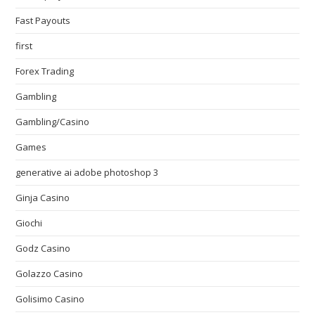
Fast Payouts
first
Forex Trading
Gambling
Gambling/Casino
Games
generative ai adobe photoshop 3
Ginja Casino
Giochi
Godz Casino
Golazzo Casino
Golisimo Casino