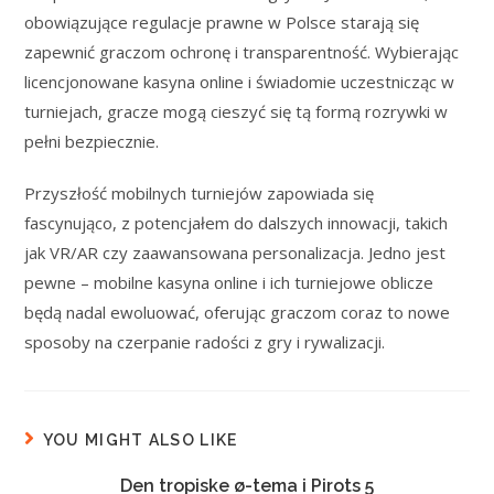
obowiązujące regulacje prawne w Polsce starają się
zapewnić graczom ochronę i transparentność. Wybierając
licencjonowane kasyna online i świadomie uczestnicząc w
turniejach, gracze mogą cieszyć się tą formą rozrywki w
pełni bezpiecznie.
Przyszłość mobilnych turniejów zapowiada się
fascynująco, z potencjałem do dalszych innowacji, takich
jak VR/AR czy zaawansowana personalizacja. Jedno jest
pewne – mobilne kasyna online i ich turniejowe oblicze
będą nadal ewoluować, oferując graczom coraz to nowe
sposoby na czerpanie radości z gry i rywalizacji.
YOU MIGHT ALSO LIKE
Den tropiske ø-tema i Pirots 5