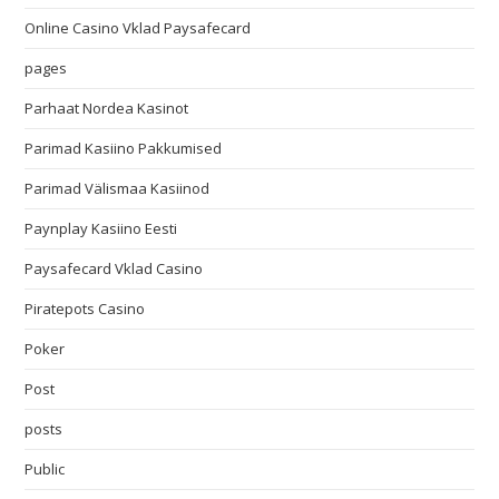
Online Casino Vklad Paysafecard
pages
Parhaat Nordea Kasinot
Parimad Kasiino Pakkumised
Parimad Välismaa Kasiinod
Paynplay Kasiino Eesti
Paysafecard Vklad Casino
Piratepots Casino
Poker
Post
posts
Public