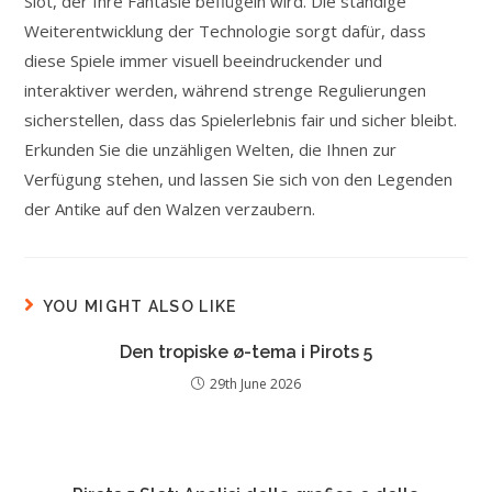
Slot, der Ihre Fantasie beflügeln wird. Die ständige
Weiterentwicklung der Technologie sorgt dafür, dass
diese Spiele immer visuell beeindruckender und
interaktiver werden, während strenge Regulierungen
sicherstellen, dass das Spielerlebnis fair und sicher bleibt.
Erkunden Sie die unzähligen Welten, die Ihnen zur
Verfügung stehen, und lassen Sie sich von den Legenden
der Antike auf den Walzen verzaubern.
YOU MIGHT ALSO LIKE
Den tropiske ø-tema i Pirots 5
29th June 2026