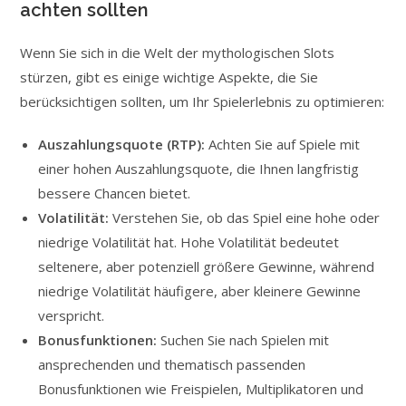
achten sollten
Wenn Sie sich in die Welt der mythologischen Slots
stürzen, gibt es einige wichtige Aspekte, die Sie
berücksichtigen sollten, um Ihr Spielerlebnis zu optimieren:
Auszahlungsquote (RTP):
Achten Sie auf Spiele mit
einer hohen Auszahlungsquote, die Ihnen langfristig
bessere Chancen bietet.
Volatilität:
Verstehen Sie, ob das Spiel eine hohe oder
niedrige Volatilität hat. Hohe Volatilität bedeutet
seltenere, aber potenziell größere Gewinne, während
niedrige Volatilität häufigere, aber kleinere Gewinne
verspricht.
Bonusfunktionen:
Suchen Sie nach Spielen mit
ansprechenden und thematisch passenden
Bonusfunktionen wie Freispielen, Multiplikatoren und