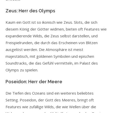
Zeus: Herr des Olymps
Kaum ein Gott ist so ikonisch wie Zeus. Slots, die sich
diesem König der Götter widmen, bieten oft Features wie
expandierende Wilds, die Zeus selbst darstellen, und
Freispielrunden, die durch das Erscheinen von Blitzen
ausgelöst werden. Die Atmosphäre ist meist
majestätisch, mit goldenen Symbolen und epischen
Soundtracks, die das Gefühl vermitteln, im Palast des
Olymps zu spielen.
Poseidon: Herr der Meere
Die Tiefen des Ozeans sind ein weiteres beliebtes
Setting. Poseidon, der Gott des Meeres, bringt oft
Features wie zufällige Wilds, die wie Wellen über die