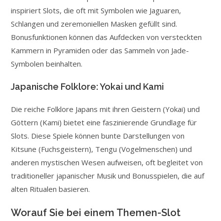
inspiriert Slots, die oft mit Symbolen wie Jaguaren,
Schlangen und zeremoniellen Masken gefüllt sind.
Bonusfunktionen können das Aufdecken von versteckten
Kammern in Pyramiden oder das Sammeln von Jade-
Symbolen beinhalten.
Japanische Folklore: Yokai und Kami
Die reiche Folklore Japans mit ihren Geistern (Yokai) und
Göttern (Kami) bietet eine faszinierende Grundlage für
Slots. Diese Spiele können bunte Darstellungen von
Kitsune (Fuchsgeistern), Tengu (Vogelmenschen) und
anderen mystischen Wesen aufweisen, oft begleitet von
traditioneller japanischer Musik und Bonusspielen, die auf
alten Ritualen basieren.
Worauf Sie bei einem Themen-Slot