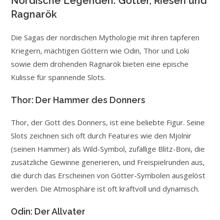
Nordische Legenden: Götter, Riesen und
Ragnarök
Die Sagas der nordischen Mythologie mit ihren tapferen
Kriegern, mächtigen Göttern wie Odin, Thor und Loki
sowie dem drohenden Ragnarök bieten eine epische
Kulisse für spannende Slots.
Thor: Der Hammer des Donners
Thor, der Gott des Donners, ist eine beliebte Figur. Seine
Slots zeichnen sich oft durch Features wie den Mjolnir
(seinen Hammer) als Wild-Symbol, zufällige Blitz-Boni, die
zusätzliche Gewinne generieren, und Freispielrunden aus,
die durch das Erscheinen von Götter-Symbolen ausgelöst
werden. Die Atmosphäre ist oft kraftvoll und dynamisch.
Odin: Der Allvater