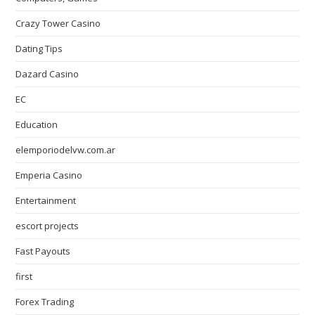
Crazy Tower Сasino
Dating Tips
Dazard Casino
EC
Education
elemporiodelvw.com.ar
Emperia Casino
Entertainment
escort projects
Fast Payouts
first
Forex Trading