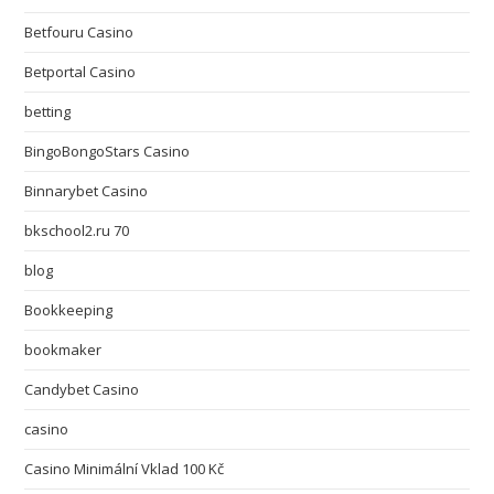
Betfouru Casino
Betportal Casino
betting
BingoBongoStars Casino
Binnarybet Casino
bkschool2.ru 70
blog
Bookkeeping
bookmaker
Candybet Casino
casino
Casino Minimální Vklad 100 Kč