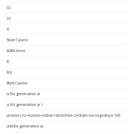
32
33
4
5bet Casino
6084 done
8
8,6
8ty8 Casino
a16z generative ai
a16z generative ai 1
acomics.ru~kazino-riobet-rabotchee-zerkalo-na-segodnya 100
adobe generative ai