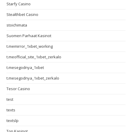
Starfy Casino
Stealthbet Casino
stoichimata
Suomen Parhaat Kasinot
t.memirror_1xbet_working
t.meofficial_site_1xbet_zerkalo
t.mesegodnya_1xbet
t.mesegodnya_1xbet_zerkalo
Tesor Casino
test
texts
textslp
Top Kasinot