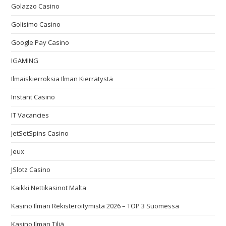
Golazzo Casino
Golisimo Casino
Google Pay Casino
IGAMING
Ilmaiskierroksia Ilman Kierrätystä
Instant Casino
IT Vacancies
JetSetSpins Casino
Jeux
JSlotz Casino
Kaikki Nettikasinot Malta
Kasino Ilman Rekisteröitymistä 2026 – TOP 3 Suomessa
Kasino Ilman Tiliä