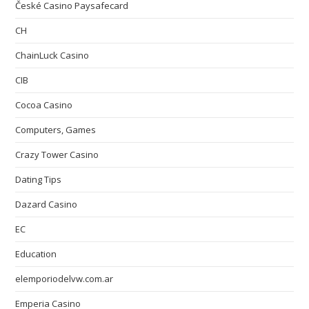
České Casino Paysafecard
CH
ChainLuck Casino
CIB
Cocoa Casino
Computers, Games
Crazy Tower Сasino
Dating Tips
Dazard Casino
EC
Education
elemporiodelvw.com.ar
Emperia Casino