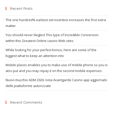
Recent Posts
The one hundred% earliest set incentive increases the first extra
matter
You should never Neglect This type of Incredible Conversion
within this Greatest Online casino Web sites
While looking for your perfect bonus, here are some of the
biggest what to keep an attention into
Mobile places enables you to make use of mobile phone so you is
also put and you may repay it on the second mobile expenses
Nuovi mucchio ADM 2026: nota Avantgarde Casino app aggiornato
delle piattaforme autorizzate
Recent Comments