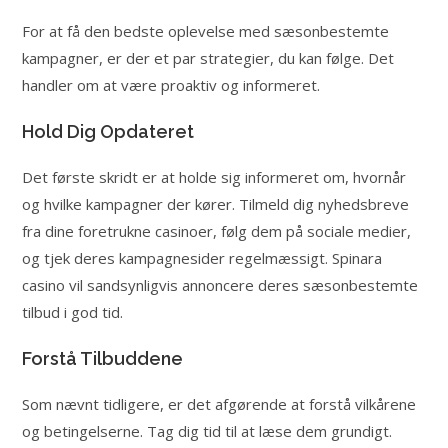
For at få den bedste oplevelse med sæsonbestemte
kampagner, er der et par strategier, du kan følge. Det
handler om at være proaktiv og informeret.
Hold Dig Opdateret
Det første skridt er at holde sig informeret om, hvornår
og hvilke kampagner der kører. Tilmeld dig nyhedsbreve
fra dine foretrukne casinoer, følg dem på sociale medier,
og tjek deres kampagnesider regelmæssigt. Spinara
casino vil sandsynligvis annoncere deres sæsonbestemte
tilbud i god tid.
Forstå Tilbuddene
Som nævnt tidligere, er det afgørende at forstå vilkårene
og betingelserne. Tag dig tid til at læse dem grundigt.