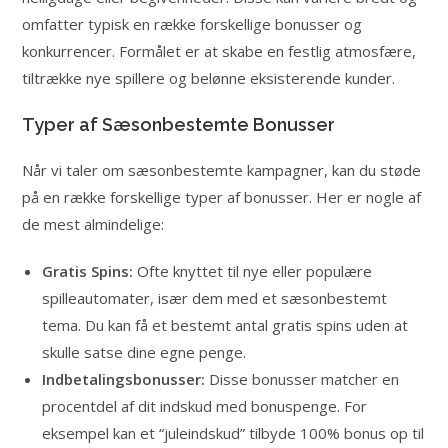
omfatter typisk en række forskellige bonusser og
konkurrencer. Formålet er at skabe en festlig atmosfære,
tiltrække nye spillere og belønne eksisterende kunder.
Typer af Sæsonbestemte Bonusser
Når vi taler om sæsonbestemte kampagner, kan du støde
på en række forskellige typer af bonusser. Her er nogle af
de mest almindelige:
Gratis Spins:
Ofte knyttet til nye eller populære
spilleautomater, især dem med et sæsonbestemt
tema. Du kan få et bestemt antal gratis spins uden at
skulle satse dine egne penge.
Indbetalingsbonusser:
Disse bonusser matcher en
procentdel af dit indskud med bonuspenge. For
eksempel kan et “juleindskud” tilbyde 100% bonus op til