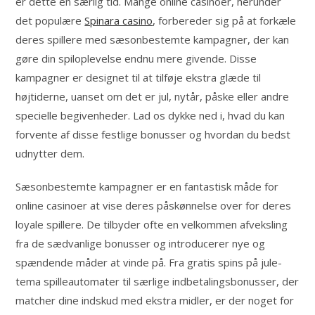
er dette en særlig tid. Mange online casinoer, herunder
det populære
Spinara casino
, forbereder sig på at forkæle
deres spillere med sæsonbestemte kampagner, der kan
gøre din spiloplevelse endnu mere givende. Disse
kampagner er designet til at tilføje ekstra glæde til
højtiderne, uanset om det er jul, nytår, påske eller andre
specielle begivenheder. Lad os dykke ned i, hvad du kan
forvente af disse festlige bonusser og hvordan du bedst
udnytter dem.
Sæsonbestemte kampagner er en fantastisk måde for
online casinoer at vise deres påskønnelse over for deres
loyale spillere. De tilbyder ofte en velkommen afveksling
fra de sædvanlige bonusser og introducerer nye og
spændende måder at vinde på. Fra gratis spins på jule-
tema spilleautomater til særlige indbetalingsbonusser, der
matcher dine indskud med ekstra midler, er der noget for