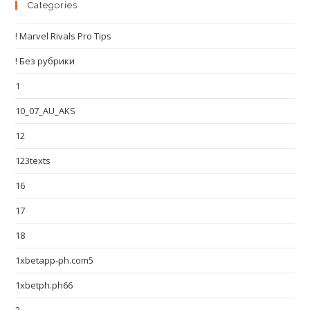
Categories
! Marvel Rivals Pro Tips
! Без рубрики
1
10_07_AU_AKS
12
123texts
16
17
18
1xbetapp-ph.com5
1xbetph.ph66