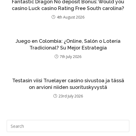
Fantastic Dragon No deposit Bonus: Would you
casino Luck casino Rating Free South carolina?
4th August 2026
Juego en Colombia: ¿Online, Salón o Lotería
Tradicional? Su Mejor Estrategia
7th July 2026
Testasin viisi Truelayer casino sivustoa ja tässä
on arvioni niiden suorituskyvystä
23rd July 2026