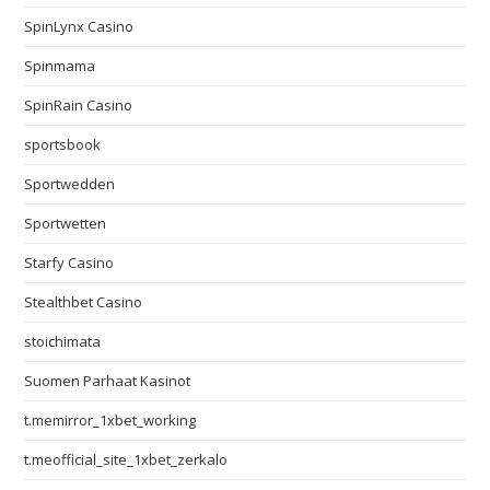
SpinLynx Casino
Spinmama
SpinRain Casino
sportsbook
Sportwedden
Sportwetten
Starfy Casino
Stealthbet Casino
stoichimata
Suomen Parhaat Kasinot
t.memirror_1xbet_working
t.meofficial_site_1xbet_zerkalo