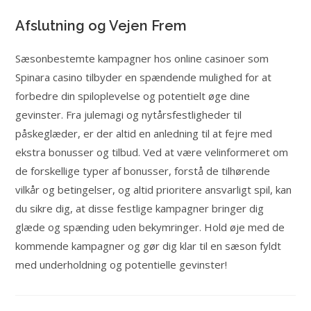
Afslutning og Vejen Frem
Sæsonbestemte kampagner hos online casinoer som
Spinara casino tilbyder en spændende mulighed for at
forbedre din spiloplevelse og potentielt øge dine
gevinster. Fra julemagi og nytårsfestligheder til
påskeglæder, er der altid en anledning til at fejre med
ekstra bonusser og tilbud. Ved at være velinformeret om
de forskellige typer af bonusser, forstå de tilhørende
vilkår og betingelser, og altid prioritere ansvarligt spil, kan
du sikre dig, at disse festlige kampagner bringer dig
glæde og spænding uden bekymringer. Hold øje med de
kommende kampagner og gør dig klar til en sæson fyldt
med underholdning og potentielle gevinster!