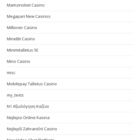
Mamzinobet Casino
Megapari New Casinos
Millioner Casino
MineBit Casino
Minimitalletus 5E
Mino Casino
misc
Mobilepay Talletus Casino
my_texts
N1 Αξιολόγηση Καζίνο
Nejlepsi Online Kasina
Nejlepší Zahraniční Casino