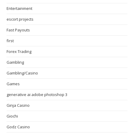
Entertainment
escort projects
Fast Payouts
first
Forex Trading
Gambling
Gambling/Casino
Games
generative ai adobe photoshop 3
Ginja Casino
Giochi
Godz Casino