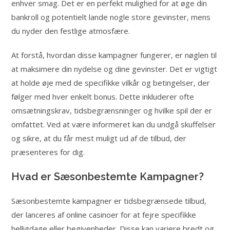
enhver smag. Det er en perfekt mulighed for at øge din
bankroll og potentielt lande nogle store gevinster, mens
du nyder den festlige atmosfære.
At forstå, hvordan disse kampagner fungerer, er nøglen til
at maksimere din nydelse og dine gevinster. Det er vigtigt
at holde øje med de specifikke vilkår og betingelser, der
følger med hver enkelt bonus. Dette inkluderer ofte
omsætningskrav, tidsbegrænsninger og hvilke spil der er
omfattet. Ved at være informeret kan du undgå skuffelser
og sikre, at du får mest muligt ud af de tilbud, der
præsenteres for dig.
Hvad er Sæsonbestemte Kampagner?
Sæsonbestemte kampagner er tidsbegrænsede tilbud,
der lanceres af online casinoer for at fejre specifikke
helligdage eller begivenheder. Disse kan variere bredt og