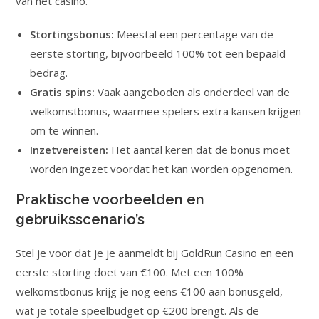
van het casino.
Stortingsbonus:
Meestal een percentage van de
eerste storting, bijvoorbeeld 100% tot een bepaald
bedrag.
Gratis spins:
Vaak aangeboden als onderdeel van de
welkomstbonus, waarmee spelers extra kansen krijgen
om te winnen.
Inzetvereisten:
Het aantal keren dat de bonus moet
worden ingezet voordat het kan worden opgenomen.
Praktische voorbeelden en
gebruiksscenario’s
Stel je voor dat je je aanmeldt bij GoldRun Casino en een
eerste storting doet van €100. Met een 100%
welkomstbonus krijg je nog eens €100 aan bonusgeld,
wat je totale speelbudget op €200 brengt. Als de