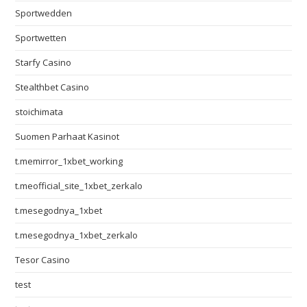
Sportwedden
Sportwetten
Starfy Casino
Stealthbet Casino
stoichimata
Suomen Parhaat Kasinot
t.memirror_1xbet_working
t.meofficial_site_1xbet_zerkalo
t.mesegodnya_1xbet
t.mesegodnya_1xbet_zerkalo
Tesor Casino
test