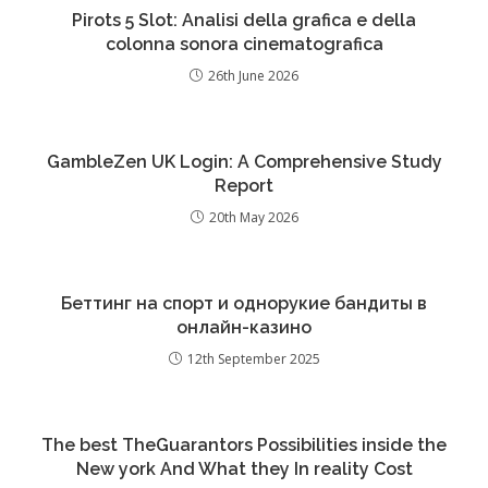
Pirots 5 Slot: Analisi della grafica e della
colonna sonora cinematografica
26th June 2026
GambleZen UK Login: A Comprehensive Study
Report
20th May 2026
Беттинг на спорт и однорукие бандиты в
онлайн-казино
12th September 2025
The best TheGuarantors Possibilities inside the
New york And What they In reality Cost