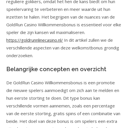
reguliere gokkers, omdat het hen de kans biedt om hun
speelervaring te verbeteren en meer waarde uit hun
inzetten te halen. Het begrijpen van de nuances van de
GoldRun Casino Willkommensbonus is essentieel voor elke
speler die zijn kansen wil maximaliseren.
https://goldrunnlinecasino.nl/
In dit artikel zullen we de
verschillende aspecten van deze welkomstbonus grondig
onderzoeken.
Belangrijke concepten en overzicht
De GoldRun Casino Willkommensbonus is een promotie
die nieuwe spelers aanmoedigt om zich aan te melden en
hun eerste storting te doen. Dit type bonus kan
verschillende vormen aannemen, zoals een percentage
van de eerste storting, gratis spins of een combinatie van
beide. Het doel van deze bonus is om spelers een extra