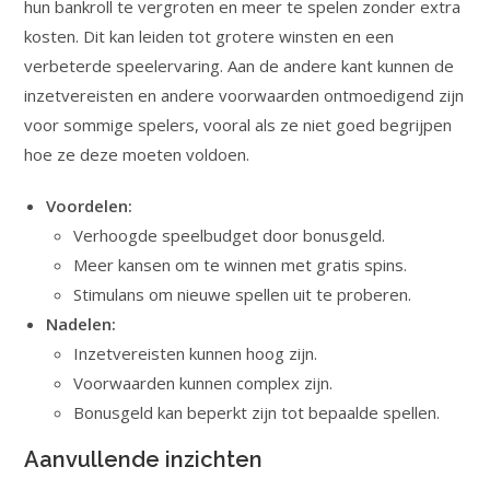
hun bankroll te vergroten en meer te spelen zonder extra
kosten. Dit kan leiden tot grotere winsten en een
verbeterde speelervaring. Aan de andere kant kunnen de
inzetvereisten en andere voorwaarden ontmoedigend zijn
voor sommige spelers, vooral als ze niet goed begrijpen
hoe ze deze moeten voldoen.
Voordelen:
Verhoogde speelbudget door bonusgeld.
Meer kansen om te winnen met gratis spins.
Stimulans om nieuwe spellen uit te proberen.
Nadelen:
Inzetvereisten kunnen hoog zijn.
Voorwaarden kunnen complex zijn.
Bonusgeld kan beperkt zijn tot bepaalde spellen.
Aanvullende inzichten