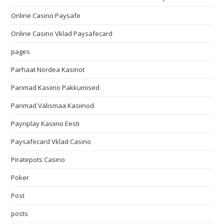
Online Casino Paysafe
Online Casino Vklad Paysafecard
pages
Parhaat Nordea Kasinot
Parimad Kasiino Pakkumised
Parimad Välismaa Kasiinod
Paynplay Kasiino Eesti
Paysafecard Vklad Casino
Piratepots Casino
Poker
Post
posts