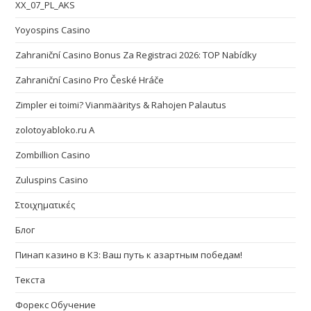
XX_07_PL_AKS
Yoyospins Casino
Zahraniční Casino Bonus Za Registraci 2026: TOP Nabídky
Zahraniční Casino Pro České Hráče
Zimpler ei toimi? Vianmääritys & Rahojen Palautus
zolotoyabloko.ru A
Zombillion Casino
Zuluspins Casino
Στοιχηματικές
Блог
Пинап казино в КЗ: Ваш путь к азартным победам!
Текста
Форекс Обучение