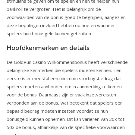
stimulans te geven om te spelen en hen te helpen hun
bankroll te vergroten. Het is belangrijk om de
voorwaarden van de bonus goed te begrijpen, aangezien
deze bepalingen invloed hebben op hoe en wanneer
spelers hun bonusgeld kunnen gebruiken.
Hoofdkenmerken en details
De GoldRun Casino Willkommensbonus heeft verschillende
belangrijke kenmerken die spelers moeten kennen. Ten
eerste is er meestal een minimum stortingsbedrag dat
spelers moeten aanhouden om in aanmerking te komen
voor de bonus. Daarnaast zijn er vaak inzetvereisten
verbonden aan de bonus, wat betekent dat spelers een
bepaald bedrag moeten inzetten voordat ze hun
bonusgeld kunnen opnemen. Dit kan variëren van 20x tot
50x de bonus, afhankelijk van de specifieke voorwaarden