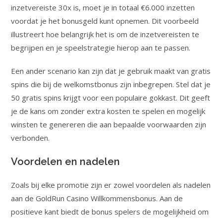
inzetvereiste 30x is, moet je in totaal €6.000 inzetten
voordat je het bonusgeld kunt opnemen. Dit voorbeeld
illustreert hoe belangrijk het is om de inzetvereisten te
begrijpen en je speelstrategie hierop aan te passen.
Een ander scenario kan zijn dat je gebruik maakt van gratis
spins die bij de welkomstbonus zijn inbegrepen. Stel dat je
50 gratis spins krijgt voor een populaire gokkast. Dit geeft
je de kans om zonder extra kosten te spelen en mogelijk
winsten te genereren die aan bepaalde voorwaarden zijn
verbonden.
Voordelen en nadelen
Zoals bij elke promotie zijn er zowel voordelen als nadelen
aan de GoldRun Casino Willkommensbonus. Aan de
positieve kant biedt de bonus spelers de mogelijkheid om