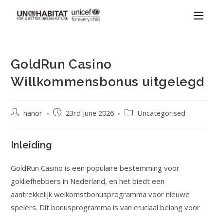
GoldRun Casino
Willkommensbonus uitgelegd
nanor
23rd June 2026
Uncategorised
Inleiding
GoldRun Casino is een populaire bestemming voor
gokliefhebbers in Nederland, en het biedt een
aantrekkelijk welkomstbonusprogramma voor nieuwe
spelers. Dit bonusprogramma is van cruciaal belang voor