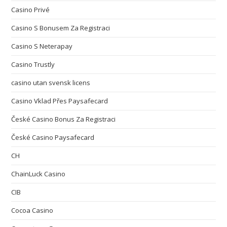
Casino Privé
Casino S Bonusem Za Registraci
Casino S Neterapay
Casino Trustly
casino utan svensk licens
Casino Vklad Přes Paysafecard
České Casino Bonus Za Registraci
České Casino Paysafecard
CH
ChainLuck Casino
CIB
Cocoa Casino