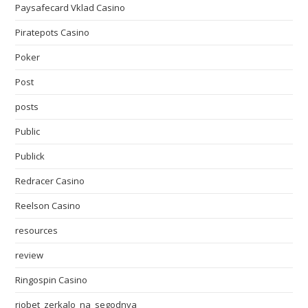
Paysafecard Vklad Casino
Piratepots Casino
Poker
Post
posts
Public
Publick
Redracer Casino
Reelson Casino
resources
review
Ringospin Casino
riobet_zerkalo_na_segodnya