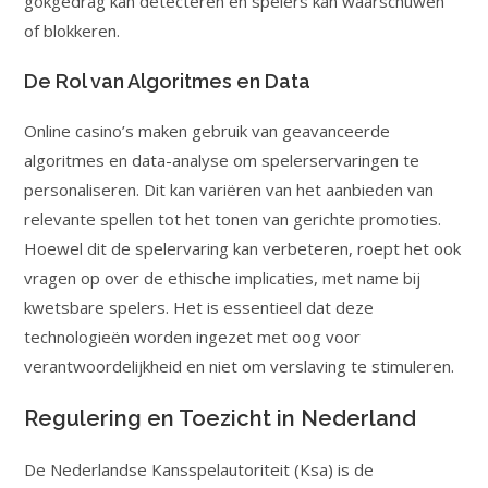
gokgedrag kan detecteren en spelers kan waarschuwen
of blokkeren.
De Rol van Algoritmes en Data
Online casino’s maken gebruik van geavanceerde
algoritmes en data-analyse om spelerservaringen te
personaliseren. Dit kan variëren van het aanbieden van
relevante spellen tot het tonen van gerichte promoties.
Hoewel dit de spelervaring kan verbeteren, roept het ook
vragen op over de ethische implicaties, met name bij
kwetsbare spelers. Het is essentieel dat deze
technologieën worden ingezet met oog voor
verantwoordelijkheid en niet om verslaving te stimuleren.
Regulering en Toezicht in Nederland
De Nederlandse Kansspelautoriteit (Ksa) is de