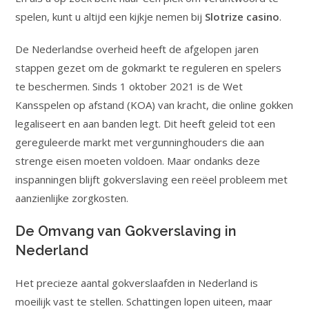
spelen, kunt u altijd een kijkje nemen bij
Slotrize casino
.
De Nederlandse overheid heeft de afgelopen jaren
stappen gezet om de gokmarkt te reguleren en spelers
te beschermen. Sinds 1 oktober 2021 is de Wet
Kansspelen op afstand (KOA) van kracht, die online gokken
legaliseert en aan banden legt. Dit heeft geleid tot een
gereguleerde markt met vergunninghouders die aan
strenge eisen moeten voldoen. Maar ondanks deze
inspanningen blijft gokverslaving een reëel probleem met
aanzienlijke zorgkosten.
De Omvang van Gokverslaving in
Nederland
Het precieze aantal gokverslaafden in Nederland is
moeilijk vast te stellen. Schattingen lopen uiteen, maar