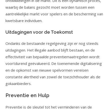
ontwikkelingen in de markt. Dit is een dynamisch proces,
waarbij de balans gezocht moet worden tussen een
aantrekkelijke markt voor spelers en de bescherming van
kwetsbare individuen.
Uitdagingen voor de Toekomst
Ondanks de bestaande regelgeving zijn er nog steeds
uitdagingen. Het illegale aanbod blijft bestaan, en de
effectiviteit van bepaalde preventiemaatregelen wordt
voortdurend geëvalueerd. De toenemende digitalisering
en de opkomst van nieuwe spelvormen vereisen
constante alertheid van zowel de toezichthouder als de
gokaanbieders.
Preventie en Hulp
Preventie is de sleutel tot het verminderen van de