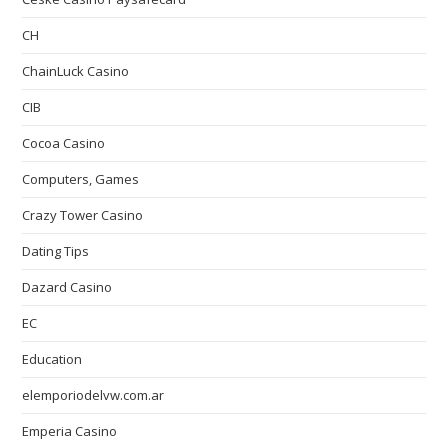
CH
ChainLuck Casino
CIB
Cocoa Casino
Computers, Games
Crazy Tower Сasino
Dating Tips
Dazard Casino
EC
Education
elemporiodelvw.com.ar
Emperia Casino