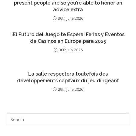
present people are so you’re able to honor an
advice extra
30th June 2026
¡El Futuro del Juego te Espera! Ferias y Eventos
de Casinos en Europa para 2025
30th July 2026
La salle respectera toutefois des
developpements capitaux du jeu dirigeant
29th June 2026