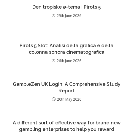
Den tropiske ø-tema i Pirots 5
29th June 2026
Pirots 5 Slot: Analisi della grafica e della
colonna sonora cinematografica
26th June 2026
GambleZen UK Login: A Comprehensive Study
Report
20th May 2026
A different sort of effective way for brand new
gambling enterprises to help you reward