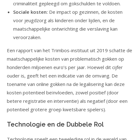
criminaliteit gepleegd om gokschulden te voldoen.
Sociale kosten:
De impact op gezinnen, de kosten
voor jeugdzorg als kinderen onder lijden, en de
maatschappelijke ontwrichting die verslaving kan
veroorzaken.
Een rapport van het Trimbos-instituut uit 2019 schatte de
maatschappelijke kosten van problematisch gokken op
honderden miljoenen euro’s per jaar. Hoewel dit cijfer
ouder is, geeft het een indicatie van de omvang. De
toename van online gokken na de legalisering kan deze
kosten potentieel beïnvloeden, zowel positief (door
betere registratie en interventie) als negatief (door een
potentieel grotere groep kwetsbare spelers).
Technologie en de Dubbele Rol
Technologie speelt een tweeledige rol in de wereld van