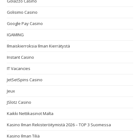
Golazzo Casino
Golisimo Casino
Google Pay Casino
IGAMING
Ilmaiskierroksia Ilman Kierrätystä
Instant Casino
IT Vacancies
JetSetSpins Casino
Jeux
JSlotz Casino
Kaikki Nettikasinot Malta
Kasino Ilman Rekisteröitymistä 2026 – TOP 3 Suomessa
Kasino Ilman Tiliä