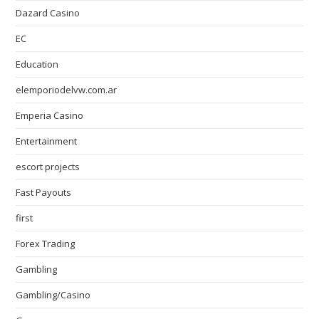
Dazard Casino
EC
Education
elemporiodelvw.com.ar
Emperia Casino
Entertainment
escort projects
Fast Payouts
first
Forex Trading
Gambling
Gambling/Casino