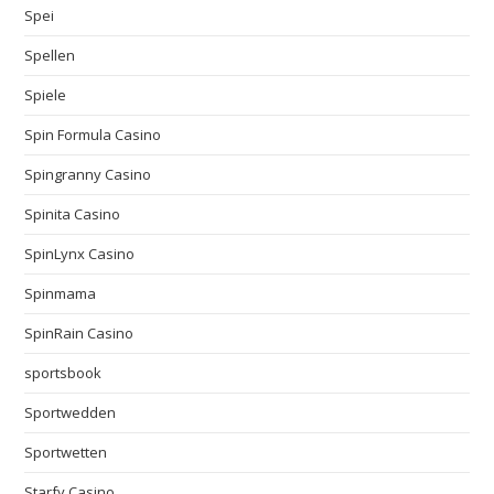
Spei
Spellen
Spiele
Spin Formula Casino
Spingranny Casino
Spinita Casino
SpinLynx Casino
Spinmama
SpinRain Casino
sportsbook
Sportwedden
Sportwetten
Starfy Casino