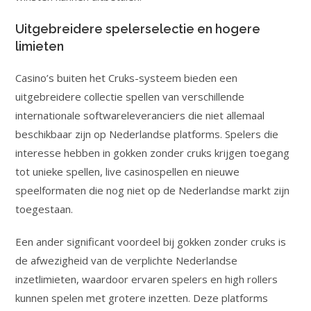
Uitgebreidere spelerselectie en hogere
limieten
Casino’s buiten het Cruks-systeem bieden een
uitgebreidere collectie spellen van verschillende
internationale softwareleveranciers die niet allemaal
beschikbaar zijn op Nederlandse platforms. Spelers die
interesse hebben in gokken zonder cruks krijgen toegang
tot unieke spellen, live casinospellen en nieuwe
speelformaten die nog niet op de Nederlandse markt zijn
toegestaan.
Een ander significant voordeel bij gokken zonder cruks is
de afwezigheid van de verplichte Nederlandse
inzetlimieten, waardoor ervaren spelers en high rollers
kunnen spelen met grotere inzetten. Deze platforms