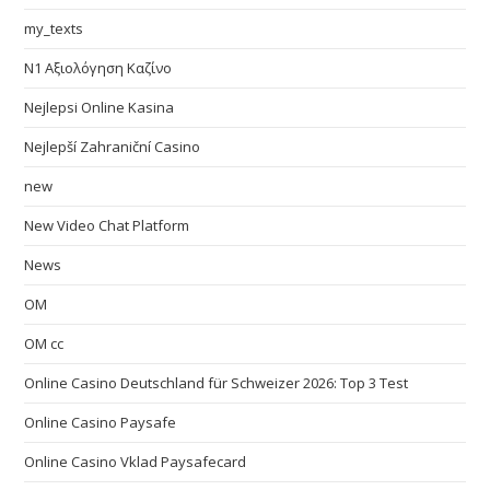
my_texts
N1 Αξιολόγηση Καζίνο
Nejlepsi Online Kasina
Nejlepší Zahraniční Casino
new
New Video Chat Platform
News
OM
OM cc
Online Casino Deutschland für Schweizer 2026: Top 3 Test
Online Casino Paysafe
Online Casino Vklad Paysafecard