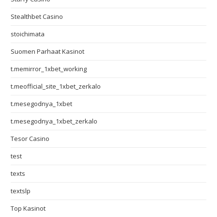
Stealthbet Casino
stoichimata
Suomen Parhaat Kasinot
t.memirror_1xbet_working
t.meofficial_site_1xbet_zerkalo
t.mesegodnya_1xbet
t.mesegodnya_1xbet_zerkalo
Tesor Casino
test
texts
textslp
Top Kasinot