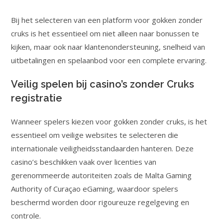
Bij het selecteren van een platform voor gokken zonder
cruks is het essentieel om niet alleen naar bonussen te
kijken, maar ook naar klantenondersteuning, snelheid van
uitbetalingen en spelaanbod voor een complete ervaring.
Veilig spelen bij casino’s zonder Cruks
registratie
Wanneer spelers kiezen voor gokken zonder cruks, is het
essentieel om veilige websites te selecteren die
internationale veiligheidsstandaarden hanteren. Deze
casino’s beschikken vaak over licenties van
gerenommeerde autoriteiten zoals de Malta Gaming
Authority of Curaçao eGaming, waardoor spelers
beschermd worden door rigoureuze regelgeving en
controle.