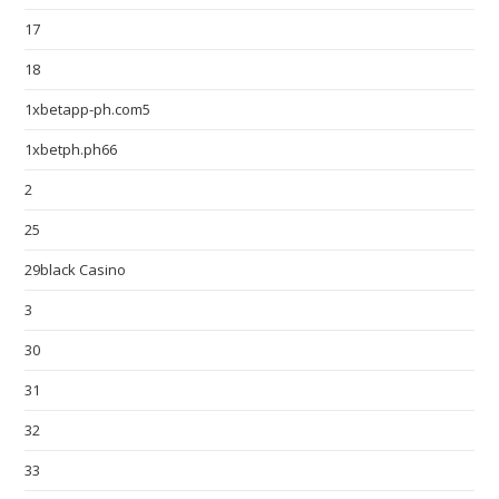
17
18
1xbetapp-ph.com5
1xbetph.ph66
2
25
29black Casino
3
30
31
32
33