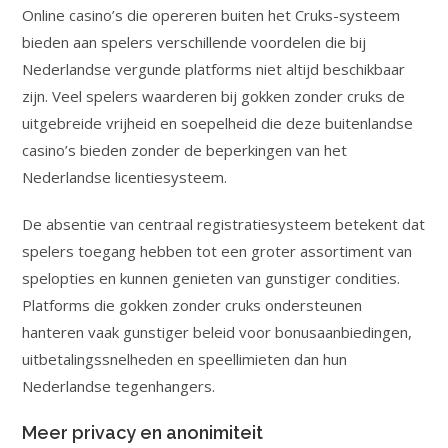
Online casino’s die opereren buiten het Cruks-systeem
bieden aan spelers verschillende voordelen die bij
Nederlandse vergunde platforms niet altijd beschikbaar
zijn. Veel spelers waarderen bij gokken zonder cruks de
uitgebreide vrijheid en soepelheid die deze buitenlandse
casino’s bieden zonder de beperkingen van het
Nederlandse licentiesysteem.
De absentie van centraal registratiesysteem betekent dat
spelers toegang hebben tot een groter assortiment van
spelopties en kunnen genieten van gunstiger condities.
Platforms die gokken zonder cruks ondersteunen
hanteren vaak gunstiger beleid voor bonusaanbiedingen,
uitbetalingssnelheden en speellimieten dan hun
Nederlandse tegenhangers.
Meer privacy en anonimiteit