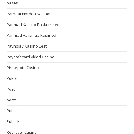
pages
Parhaat Nordea Kasinot
Parimad Kasiino Pakkumised
Parimad Välismaa Kasiinod
Paynplay Kasiino Eesti
Paysafecard Vklad Casino
Piratepots Casino
Poker
Post
posts
Public
Publick
Redracer Casino