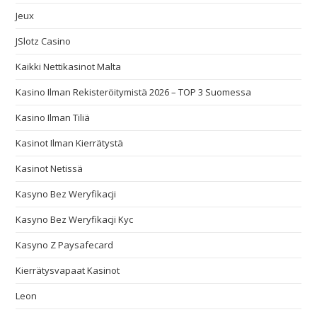
Jeux
JSlotz Casino
Kaikki Nettikasinot Malta
Kasino Ilman Rekisteröitymistä 2026 – TOP 3 Suomessa
Kasino Ilman Tiliä
Kasinot Ilman Kierrätystä
Kasinot Netissä
Kasyno Bez Weryfikacji
Kasyno Bez Weryfikacji Kyc
Kasyno Z Paysafecard
Kierrätysvapaat Kasinot
Leon