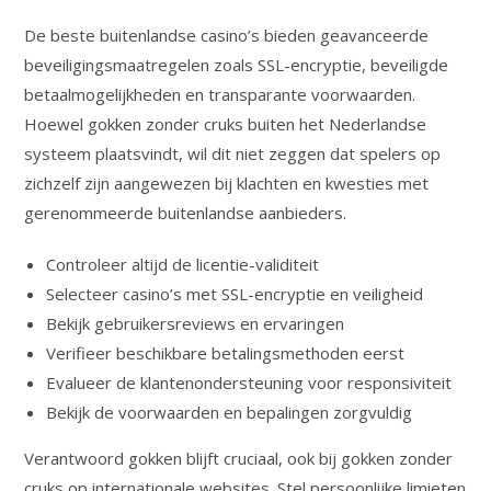
De beste buitenlandse casino’s bieden geavanceerde
beveiligingsmaatregelen zoals SSL-encryptie, beveiligde
betaalmogelijkheden en transparante voorwaarden.
Hoewel gokken zonder cruks buiten het Nederlandse
systeem plaatsvindt, wil dit niet zeggen dat spelers op
zichzelf zijn aangewezen bij klachten en kwesties met
gerenommeerde buitenlandse aanbieders.
Controleer altijd de licentie-validiteit
Selecteer casino’s met SSL-encryptie en veiligheid
Bekijk gebruikersreviews en ervaringen
Verifieer beschikbare betalingsmethoden eerst
Evalueer de klantenondersteuning voor responsiviteit
Bekijk de voorwaarden en bepalingen zorgvuldig
Verantwoord gokken blijft cruciaal, ook bij gokken zonder
cruks op internationale websites. Stel persoonlijke limieten