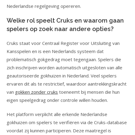
Nederlandse regelgeving opereren.
Welke rol speelt Cruks en waarom gaan
spelers op zoek naar andere opties?
Cruks staat voor Centraal Register voor Uitsluiting van
Kansspelen en is een Nederlands systeem dat
problematisch gokgedrag moet tegengaan. Spelers die
zich inschrijven worden automatisch uitgesloten van alle
geautoriseerde gokhuizen in Nederland. Veel spelers
ervaren dit als te restrictief, waardoor aantrekkingskracht
van
gokken zonder cruks
toeneemt bij mensen die hun
eigen speelgedrag onder controle willen houden.
Het platform verplicht alle erkende Nederlandse
gokhuizen om spelers te verifiëren via de Cruks-database
voordat zij kunnen participeren. Deze maatregel is