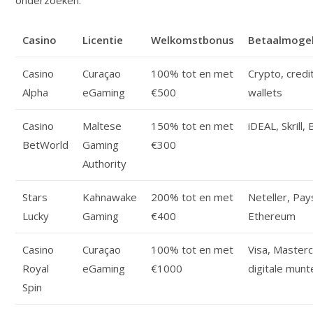
onderzoeken.
Casino
Licentie
Welkomstbonus
Betaalmogel
Casino
Curaçao
100% tot en met
Crypto, credi
Alpha
eGaming
€500
wallets
Casino
Maltese
150% tot en met
iDEAL, Skrill,
BetWorld
Gaming
€300
Authority
Stars
Kahnawake
200% tot en met
Neteller, Pay
Lucky
Gaming
€400
Ethereum
Casino
Curaçao
100% tot en met
Visa, Masterc
Royal
eGaming
€1000
digitale munt
Spin