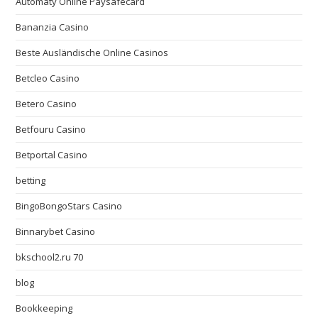
Automaty Online Paysafecard
Bananzia Casino
Beste Ausländische Online Casinos
Betcleo Casino
Betero Casino
Betfouru Casino
Betportal Casino
betting
BingoBongoStars Casino
Binnarybet Casino
bkschool2.ru 70
blog
Bookkeeping