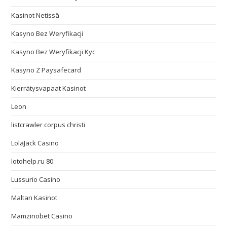
Kasinot Netissä
Kasyno Bez Weryfikacji
Kasyno Bez Weryfikacji Kyc
Kasyno Z Paysafecard
Kierrätysvapaat Kasinot
Leon
listcrawler corpus christi
LolaJack Casino
lotohelp.ru 80
Lussurio Casino
Maltan Kasinot
Mamzinobet Casino