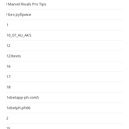
! Marvel Rivals Pro Tips
! Без рубрики
1
10_07_AU_AKS
12
123texts
16
17
18
1xbetapp-ph.com5
1xbetph.ph66
2
25