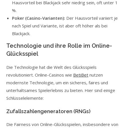
Hausvorteil bei Blackjack sehr niedrig sein, oft unter 1
%.
Poker (Casino-Varianten):
Der Hausvorteil variiert je
nach Spiel und Variante, ist aber oft höher als bei
Blackjack.
Technologie und ihre Rolle im Online-
Glücksspiel
Die Technologie hat die Welt des Glücksspiels
revolutioniert. Online-Casinos wie
BetiBet
nutzen
modernste Technologie, um ein sicheres, faires und
unterhaltsames Spielerlebnis zu bieten. Hier sind einige
Schlüsselelemente:
Zufallszahlengeneratoren (RNGs)
Die Fairness von Online-Glücksspielen, insbesondere von