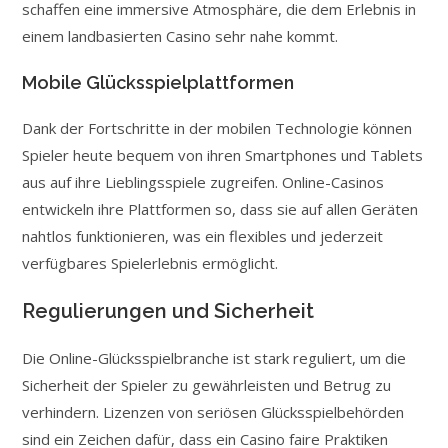
schaffen eine immersive Atmosphäre, die dem Erlebnis in
einem landbasierten Casino sehr nahe kommt.
Mobile Glücksspielplattformen
Dank der Fortschritte in der mobilen Technologie können
Spieler heute bequem von ihren Smartphones und Tablets
aus auf ihre Lieblingsspiele zugreifen. Online-Casinos
entwickeln ihre Plattformen so, dass sie auf allen Geräten
nahtlos funktionieren, was ein flexibles und jederzeit
verfügbares Spielerlebnis ermöglicht.
Regulierungen und Sicherheit
Die Online-Glücksspielbranche ist stark reguliert, um die
Sicherheit der Spieler zu gewährleisten und Betrug zu
verhindern. Lizenzen von seriösen Glücksspielbehörden
sind ein Zeichen dafür, dass ein Casino faire Praktiken