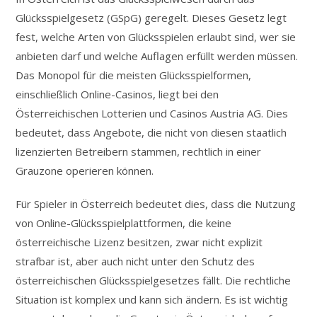
Glücksspielgesetz (GSpG) geregelt. Dieses Gesetz legt
fest, welche Arten von Glücksspielen erlaubt sind, wer sie
anbieten darf und welche Auflagen erfüllt werden müssen.
Das Monopol für die meisten Glücksspielformen,
einschließlich Online-Casinos, liegt bei den
Österreichischen Lotterien und Casinos Austria AG. Dies
bedeutet, dass Angebote, die nicht von diesen staatlich
lizenzierten Betreibern stammen, rechtlich in einer
Grauzone operieren können.
Für Spieler in Österreich bedeutet dies, dass die Nutzung
von Online-Glücksspielplattformen, die keine
österreichische Lizenz besitzen, zwar nicht explizit
strafbar ist, aber auch nicht unter den Schutz des
österreichischen Glücksspielgesetzes fällt. Die rechtliche
Situation ist komplex und kann sich ändern. Es ist wichtig