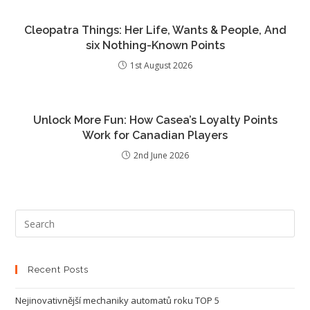
Cleopatra Things: Her Life, Wants & People, And
six Nothing-Known Points
1st August 2026
Unlock More Fun: How Casea’s Loyalty Points
Work for Canadian Players
2nd June 2026
Recent Posts
Nejinovativnější mechaniky automatů roku TOP 5