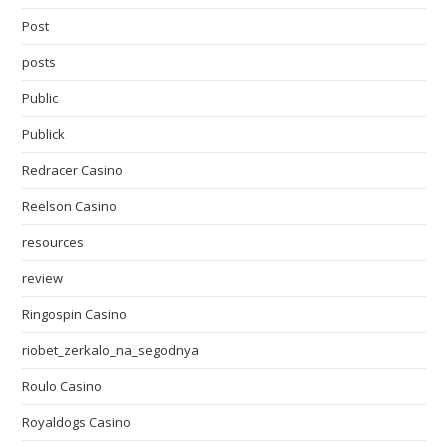
Post
posts
Public
Publick
Redracer Casino
Reelson Casino
resources
review
Ringospin Casino
riobet_zerkalo_na_segodnya
Roulo Casino
Royaldogs Casino