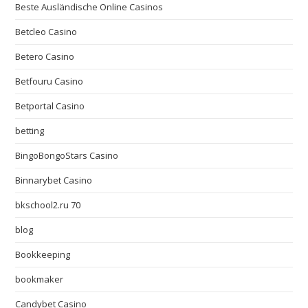
Beste Ausländische Online Casinos
Betcleo Casino
Betero Casino
Betfouru Casino
Betportal Casino
betting
BingoBongoStars Casino
Binnarybet Casino
bkschool2.ru 70
blog
Bookkeeping
bookmaker
Candybet Casino