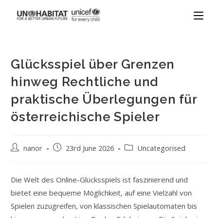
Glücksspiel über Grenzen
hinweg Rechtliche und
praktische Überlegungen für
österreichische Spieler
nanor
23rd June 2026
Uncategorised
Die Welt des Online-Glücksspiels ist faszinierend und
bietet eine bequeme Möglichkeit, auf eine Vielzahl von
Spielen zuzugreifen, von klassischen Spielautomaten bis