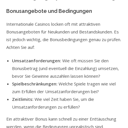
Bonusangebote und Bedingungen
Internationale Casinos locken oft mit attraktiven
Bonusangeboten für Neukunden und Bestandskunden. Es
ist jedoch wichtig, die Bonusbedingungen genau zu prüfen.
Achten Sie auf:
Umsatzanforderungen:
Wie oft müssen Sie den
Bonusbetrag (und eventuell die Einzahlung) umsetzen,
bevor Sie Gewinne auszahlen lassen können?
Spielbeschränkungen:
Welche Spiele tragen wie viel
zum Erfüllen der Umsatzanforderungen bei?
Zeitlimits:
Wie viel Zeit haben Sie, um die
Umsatzanforderungen zu erfüllen?
Ein attraktiver Bonus kann schnell zu einer Enttäuschung
werden, wenn die Bedingungen unrealistisch sind.