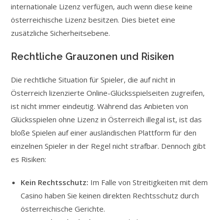
internationale Lizenz verfügen, auch wenn diese keine
österreichische Lizenz besitzen. Dies bietet eine
zusätzliche Sicherheitsebene.
Rechtliche Grauzonen und Risiken
Die rechtliche Situation für Spieler, die auf nicht in
Österreich lizenzierte Online-Glücksspielseiten zugreifen,
ist nicht immer eindeutig. Während das Anbieten von
Glücksspielen ohne Lizenz in Österreich illegal ist, ist das
bloße Spielen auf einer ausländischen Plattform für den
einzelnen Spieler in der Regel nicht strafbar. Dennoch gibt
es Risiken:
Kein Rechtsschutz:
Im Falle von Streitigkeiten mit dem
Casino haben Sie keinen direkten Rechtsschutz durch
österreichische Gerichte.