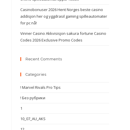
Casinobonuser 2026 Hent Norges beste casino
addisjon her og yggdrasil gaming spilleautomater
for pc nå!
Vinner Casino Akkvisisjon sakura fortune Casino
Codes 2026 Exclusive Promo Codes
Recent Comments
Categories
! Marvel Rivals Pro Tips
! Без рубрики
1
10_07_AU_AKS
12