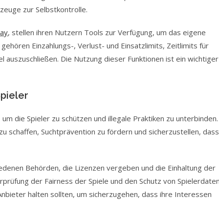
zeuge zur Selbstkontrolle.
lay
, stellen ihren Nutzern Tools zur Verfügung, um das eigene
hören Einzahlungs-, Verlust- und Einsatzlimits, Zeitlimits für
el auszuschließen. Die Nutzung dieser Funktionen ist ein wichtiger
Spieler
, um die Spieler zu schützen und illegale Praktiken zu unterbinden.
zu schaffen, Suchtprävention zu fördern und sicherzustellen, dass
hiedenen Behörden, die Lizenzen vergeben und die Einhaltung der
rprüfung der Fairness der Spiele und den Schutz von Spielerdaten
 Anbieter halten sollten, um sicherzugehen, dass ihre Interessen