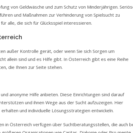
ung von Geldwäsche und zum Schutz von Minderjährigen. Seriös
hzuführen und Maßnahmen zur Verhinderung von Spielsucht zu
r alle, die sich für Glücksspiel interessieren.
terreich
ten außer Kontrolle gerät, oder wenn Sie sich Sorgen um
t allein sind und es Hilfe gibt. In Österreich gibt es eine Reihe
en, die Ihnen zur Seite stehen.
e und anonyme Hilfe anbieten. Diese Einrichtungen sind darauf
unterstützen und ihnen Wege aus der Sucht aufzuzeigen. Hier
 erhalten und individuelle Lösungsstrategien entwickeln.
n in Österreich verfügen über Suchtberatungsstellen, die auch b
on größeren Organisationen wie Caritas, Diakonie oder Pro mente