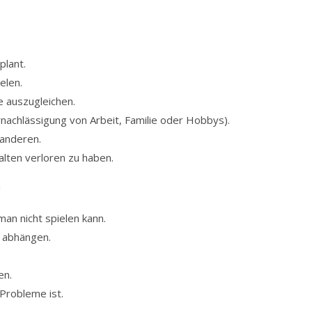
plant.
elen.
 auszugleichen.
nachlässigung von Arbeit, Familie oder Hobbys).
 anderen.
alten verloren zu haben.
n
an nicht spielen kann.
 abhängen.
en.
 Probleme ist.