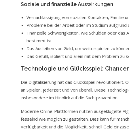
Soziale und finanzielle Auswirkungen
Vernachlässigung von sozialen Kontakten, Familie u
Probleme bei der Arbeit oder im Studium aufgrund 
Finanzielle Schwierigkeiten, wie Schulden oder da
bestimmt ist.
Das Ausleihen von Geld, um weiterspielen zu könne
Das Gefühl, isoliert und allein mit dem Problem zu se
Technologie und Glücksspiel: Chance
Die Digitalisierung hat das Glücksspiel revolutioniert
an Spielen, jederzeit und von überall. Diese Technolog
insbesondere im Hinblick auf die Suchtprävention.
Moderne Online-Plattformen nutzen ausgeklügelte Alg
fesselnd wie möglich zu gestalten. Dies kann für manc
Verfügbarkeit und die Möglichkeit, schnell Geld einzu