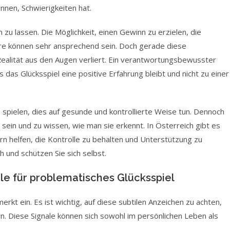
ennen, Schwierigkeiten hat.
n zu lassen. Die Möglichkeit, einen Gewinn zu erzielen, die
re können sehr ansprechend sein. Doch gerade diese
Realität aus den Augen verliert. Ein verantwortungsbewusster
 das Glücksspiel eine positive Erfahrung bleibt und nicht zu einer
 spielen, dies auf gesunde und kontrollierte Weise tun. Dennoch
u sein und zu wissen, wie man sie erkennt. In Österreich gibt es
ern helfen, die Kontrolle zu behalten und Unterstützung zu
h und schützen Sie sich selbst.
le für problematisches Glücksspiel
kt ein. Es ist wichtig, auf diese subtilen Anzeichen zu achten,
n. Diese Signale können sich sowohl im persönlichen Leben als