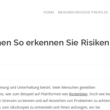
HOME
NEIGHBOURHOOD PROFILES
hen So erkennen Sie Risiken
nnung und Unterhaltung bietet. Viele Menschen genießen
ine, wie zum Beispiel auf Plattformen wie
Rocketplay
. Doch wie be
nen Grenzen zu kennen und auf Anzeichen von Problemen zu achten
is zum Glücksspiel zu entwickeln und Ihnen aufzeigen, wo Sie