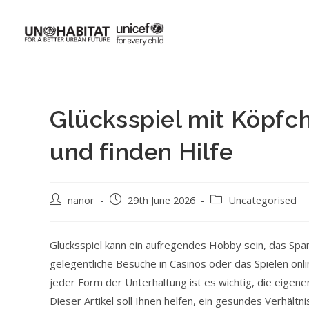
Glücksspiel mit Köpfc
und finden Hilfe
nanor
29th June 2026
Uncategorised
Glücksspiel kann ein aufregendes Hobby sein, das Spa
gelegentliche Besuche in Casinos oder das Spielen onl
jeder Form der Unterhaltung ist es wichtig, die eige
Dieser Artikel soll Ihnen helfen, ein gesundes Verhältn