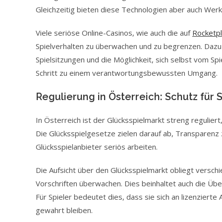
Gleichzeitig bieten diese Technologien aber auch Werk
Viele seriöse Online-Casinos, wie auch die auf
Rocketp
Spielverhalten zu überwachen und zu begrenzen. Dazu ge
Spielsitzungen und die Möglichkeit, sich selbst vom Spi
Schritt zu einem verantwortungsbewussten Umgang.
Regulierung in Österreich: Schutz für 
In Österreich ist der Glücksspielmarkt streng reguliert
Die Glücksspielgesetze zielen darauf ab, Transparenz 
Glücksspielanbieter seriös arbeiten.
Die Aufsicht über den Glücksspielmarkt obliegt versc
Vorschriften überwachen. Dies beinhaltet auch die Übe
Für Spieler bedeutet dies, dass sie sich an lizenzierte
gewahrt bleiben.