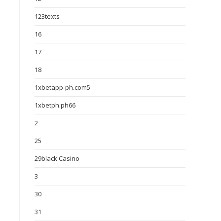
123texts
16
17
18
1xbetapp-ph.com5
1xbetph.ph66
2
25
29black Casino
3
30
31