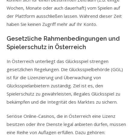
Wochen, Monate oder auch dauerhaft) vom Spielen auf
der Plattform ausschließen lassen. Während dieser Zeit
haben Sie keinen Zugriff mehr auf Ihr Konto.
Gesetzliche Rahmenbedingungen und
Spielerschutz in Österreich
In Österreich unterliegt das Glücksspiel strengen
gesetzlichen Regelungen. Die Glücksspielbehörde (GGL)
ist für die Lizenzierung und Überwachung von
Glücksspielanbietern zuständig. Ziel ist es, den
Spielerschutz zu gewährleisten, illegales Glücksspiel zu
bekämpfen und die Integrität des Marktes zu sichern.
Seriöse Online-Casinos, die in Österreich eine Lizenz
besitzen oder ihre Dienste legal anbieten dürfen, müssen
eine Reihe von Auflagen erfüllen. Dazu gehören: