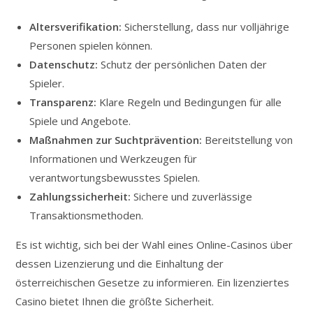
Altersverifikation:
Sicherstellung, dass nur volljährige
Personen spielen können.
Datenschutz:
Schutz der persönlichen Daten der
Spieler.
Transparenz:
Klare Regeln und Bedingungen für alle
Spiele und Angebote.
Maßnahmen zur Suchtprävention:
Bereitstellung von
Informationen und Werkzeugen für
verantwortungsbewusstes Spielen.
Zahlungssicherheit:
Sichere und zuverlässige
Transaktionsmethoden.
Es ist wichtig, sich bei der Wahl eines Online-Casinos über
dessen Lizenzierung und die Einhaltung der
österreichischen Gesetze zu informieren. Ein lizenziertes
Casino bietet Ihnen die größte Sicherheit.