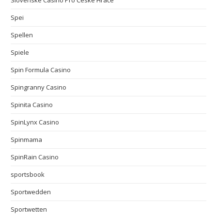
Slovenské Casino Pro České Hráče
Spei
Spellen
Spiele
Spin Formula Casino
Spingranny Casino
Spinita Casino
SpinLynx Casino
Spinmama
SpinRain Casino
sportsbook
Sportwedden
Sportwetten