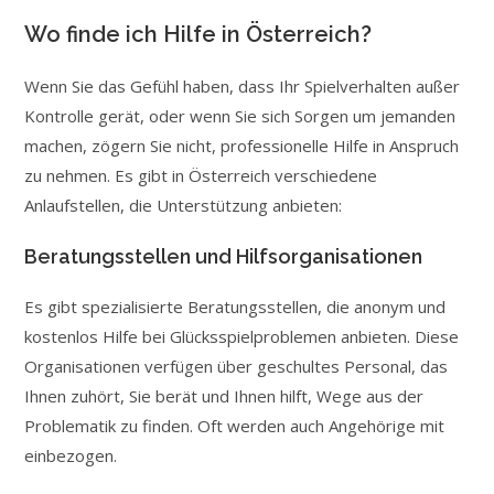
Wo finde ich Hilfe in Österreich?
Wenn Sie das Gefühl haben, dass Ihr Spielverhalten außer
Kontrolle gerät, oder wenn Sie sich Sorgen um jemanden
machen, zögern Sie nicht, professionelle Hilfe in Anspruch
zu nehmen. Es gibt in Österreich verschiedene
Anlaufstellen, die Unterstützung anbieten:
Beratungsstellen und Hilfsorganisationen
Es gibt spezialisierte Beratungsstellen, die anonym und
kostenlos Hilfe bei Glücksspielproblemen anbieten. Diese
Organisationen verfügen über geschultes Personal, das
Ihnen zuhört, Sie berät und Ihnen hilft, Wege aus der
Problematik zu finden. Oft werden auch Angehörige mit
einbezogen.