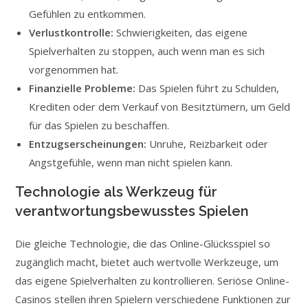
Gefühlen zu entkommen.
Verlustkontrolle:
Schwierigkeiten, das eigene
Spielverhalten zu stoppen, auch wenn man es sich
vorgenommen hat.
Finanzielle Probleme:
Das Spielen führt zu Schulden,
Krediten oder dem Verkauf von Besitztümern, um Geld
für das Spielen zu beschaffen.
Entzugserscheinungen:
Unruhe, Reizbarkeit oder
Angstgefühle, wenn man nicht spielen kann.
Technologie als Werkzeug für
verantwortungsbewusstes Spielen
Die gleiche Technologie, die das Online-Glücksspiel so
zugänglich macht, bietet auch wertvolle Werkzeuge, um
das eigene Spielverhalten zu kontrollieren. Seriöse Online-
Casinos stellen ihren Spielern verschiedene Funktionen zur