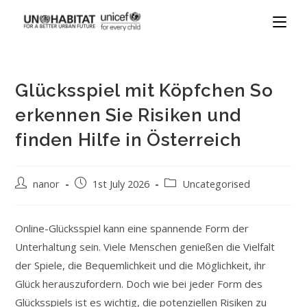
Glücksspiel mit Köpfchen So
erkennen Sie Risiken und
finden Hilfe in Österreich
nanor
1st July 2026
Uncategorised
Online-Glücksspiel kann eine spannende Form der
Unterhaltung sein. Viele Menschen genießen die Vielfalt
der Spiele, die Bequemlichkeit und die Möglichkeit, ihr
Glück herauszufordern. Doch wie bei jeder Form des
Glücksspiels ist es wichtig, die potenziellen Risiken zu