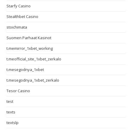
Starfy Casino
Stealthbet Casino
stoichimata
Suomen Parhaat Kasinot
t.memirror_1xbet_working
t.meofficial_site_1xbet_zerkalo
t.mesegodnya_1xbet
t.mesegodnya_1xbet_zerkalo
Tesor Casino
test
texts
textslp