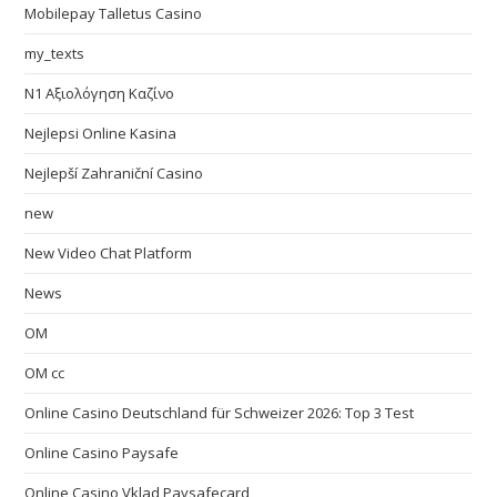
Mobilepay Talletus Casino
my_texts
N1 Αξιολόγηση Καζίνο
Nejlepsi Online Kasina
Nejlepší Zahraniční Casino
new
New Video Chat Platform
News
OM
OM cc
Online Casino Deutschland für Schweizer 2026: Top 3 Test
Online Casino Paysafe
Online Casino Vklad Paysafecard