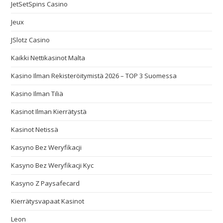
JetSetSpins Casino
Jeux
JSlotz Casino
Kaikki Nettikasinot Malta
Kasino Ilman Rekisteröitymistä 2026 – TOP 3 Suomessa
Kasino Ilman Tiliä
Kasinot Ilman Kierrätystä
Kasinot Netissä
Kasyno Bez Weryfikacji
Kasyno Bez Weryfikacji Kyc
Kasyno Z Paysafecard
Kierrätysvapaat Kasinot
Leon