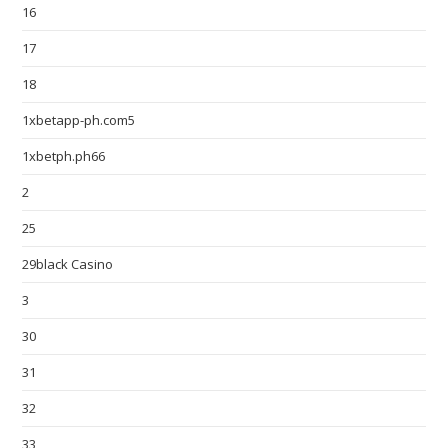
16
17
18
1xbetapp-ph.com5
1xbetph.ph66
2
25
29black Casino
3
30
31
32
33