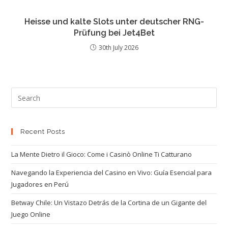
Heisse und kalte Slots unter deutscher RNG-
Prüfung bei Jet4Bet
30th July 2026
Recent Posts
La Mente Dietro il Gioco: Come i Casinò Online Ti Catturano
Navegando la Experiencia del Casino en Vivo: Guía Esencial para
Jugadores en Perú
Betway Chile: Un Vistazo Detrás de la Cortina de un Gigante del
Juego Online