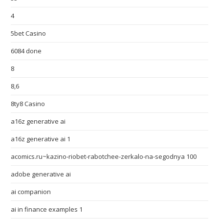
4
5bet Casino
6084 done
8
8,6
8ty8 Casino
a16z generative ai
a16z generative ai 1
acomics.ru~kazino-riobet-rabotchee-zerkalo-na-segodnya 100
adobe generative ai
ai companion
ai in finance examples 1