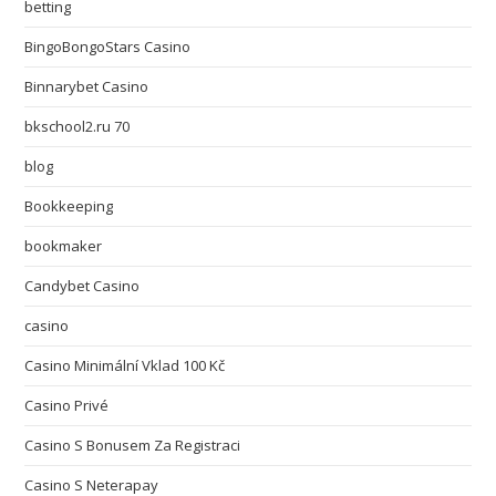
betting
BingoBongoStars Casino
Binnarybet Casino
bkschool2.ru 70
blog
Bookkeeping
bookmaker
Candybet Casino
casino
Casino Minimální Vklad 100 Kč
Casino Privé
Casino S Bonusem Za Registraci
Casino S Neterapay