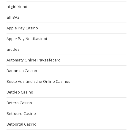
ai-girlfriend
all_BAz
Apple Pay Casino
Apple Pay Nettikasinot
articles
Automaty Online Paysafecard
Bananzia Casino
Beste Ausländische Online Casinos
Betcleo Casino
Betero Casino
Betfouru Casino
Betportal Casino