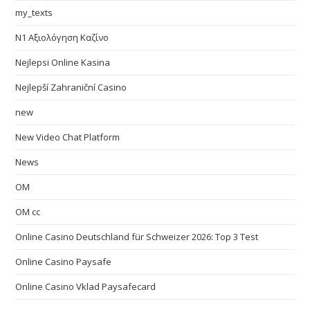
my_texts
N1 Αξιολόγηση Καζίνο
Nejlepsi Online Kasina
Nejlepší Zahraniční Casino
new
New Video Chat Platform
News
OM
OM cc
Online Casino Deutschland für Schweizer 2026: Top 3 Test
Online Casino Paysafe
Online Casino Vklad Paysafecard