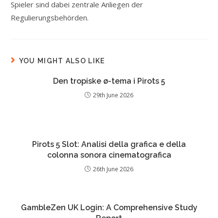
Spieler sind dabei zentrale Anliegen der
Regulierungsbehörden.
YOU MIGHT ALSO LIKE
Den tropiske ø-tema i Pirots 5
29th June 2026
Pirots 5 Slot: Analisi della grafica e della
colonna sonora cinematografica
26th June 2026
GambleZen UK Login: A Comprehensive Study