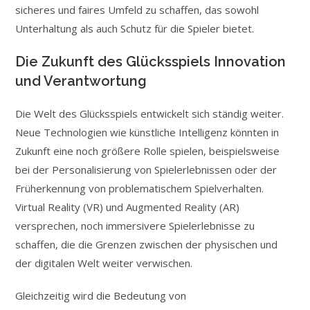
sicheres und faires Umfeld zu schaffen, das sowohl
Unterhaltung als auch Schutz für die Spieler bietet.
Die Zukunft des Glücksspiels Innovation
und Verantwortung
Die Welt des Glücksspiels entwickelt sich ständig weiter.
Neue Technologien wie künstliche Intelligenz könnten in
Zukunft eine noch größere Rolle spielen, beispielsweise
bei der Personalisierung von Spielerlebnissen oder der
Früherkennung von problematischem Spielverhalten.
Virtual Reality (VR) und Augmented Reality (AR)
versprechen, noch immersivere Spielerlebnisse zu
schaffen, die die Grenzen zwischen der physischen und
der digitalen Welt weiter verwischen.
Gleichzeitig wird die Bedeutung von