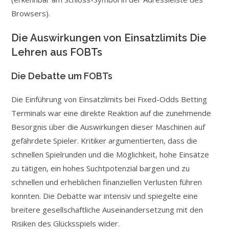
Browsers).
Die Auswirkungen von Einsatzlimits Die
Lehren aus FOBTs
Die Debatte um FOBTs
Die Einführung von Einsatzlimits bei Fixed-Odds Betting
Terminals war eine direkte Reaktion auf die zunehmende
Besorgnis über die Auswirkungen dieser Maschinen auf
gefährdete Spieler. Kritiker argumentierten, dass die
schnellen Spielrunden und die Möglichkeit, hohe Einsätze
zu tätigen, ein hohes Suchtpotenzial bargen und zu
schnellen und erheblichen finanziellen Verlusten führen
konnten. Die Debatte war intensiv und spiegelte eine
breitere gesellschaftliche Auseinandersetzung mit den
Risiken des Glücksspiels wider.