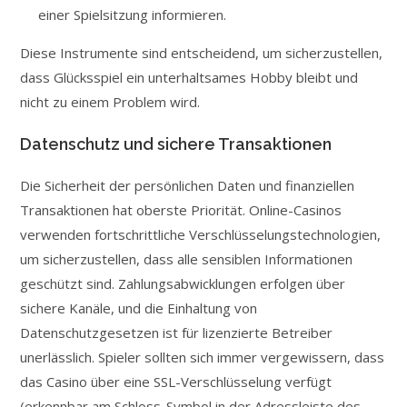
einer Spielsitzung informieren.
Diese Instrumente sind entscheidend, um sicherzustellen,
dass Glücksspiel ein unterhaltsames Hobby bleibt und
nicht zu einem Problem wird.
Datenschutz und sichere Transaktionen
Die Sicherheit der persönlichen Daten und finanziellen
Transaktionen hat oberste Priorität. Online-Casinos
verwenden fortschrittliche Verschlüsselungstechnologien,
um sicherzustellen, dass alle sensiblen Informationen
geschützt sind. Zahlungsabwicklungen erfolgen über
sichere Kanäle, und die Einhaltung von
Datenschutzgesetzen ist für lizenzierte Betreiber
unerlässlich. Spieler sollten sich immer vergewissern, dass
das Casino über eine SSL-Verschlüsselung verfügt
(erkennbar am Schloss-Symbol in der Adressleiste des