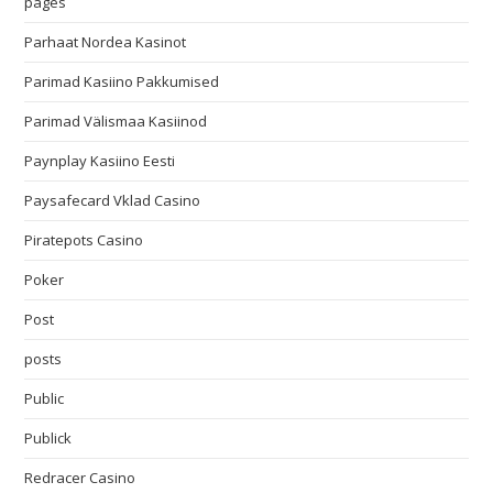
pages
Parhaat Nordea Kasinot
Parimad Kasiino Pakkumised
Parimad Välismaa Kasiinod
Paynplay Kasiino Eesti
Paysafecard Vklad Casino
Piratepots Casino
Poker
Post
posts
Public
Publick
Redracer Casino