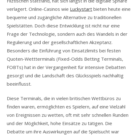
Filztischen stattfand, hat sich längst in die digitale Sphäre
verlagert. Online-Casinos wie
Luckystart
bieten heute eine
bequeme und zugängliche Alternative zu traditionellen
Spielstätten. Doch diese Entwicklung ist nicht nur eine
Frage der Technologie, sondern auch des Wandels in der
Regulierung und der gesellschaftlichen Akzeptanz.
Besonders die Einführung von Einsatzlimits bei festen
Quoten-Wettterminals (Fixed-Odds Betting Terminals,
FOBTs) hat in der Vergangenheit für intensive Debatten
gesorgt und die Landschaft des Glücksspiels nachhaltig
beeinflusst.
Diese Terminals, die in vielen britischen Wettbüros zu
finden waren, ermöglichten es Spielern, auf eine Vielzahl
von Ereignissen zu wetten, oft mit sehr schnellen Runden
und der Möglichkeit, hohe Einsätze zu tätigen. Die
Debatte um ihre Auswirkungen auf die Spielsucht war