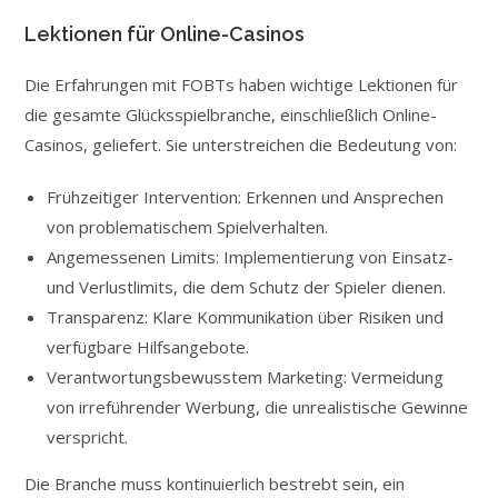
Lektionen für Online-Casinos
Die Erfahrungen mit FOBTs haben wichtige Lektionen für
die gesamte Glücksspielbranche, einschließlich Online-
Casinos, geliefert. Sie unterstreichen die Bedeutung von:
Frühzeitiger Intervention: Erkennen und Ansprechen
von problematischem Spielverhalten.
Angemessenen Limits: Implementierung von Einsatz-
und Verlustlimits, die dem Schutz der Spieler dienen.
Transparenz: Klare Kommunikation über Risiken und
verfügbare Hilfsangebote.
Verantwortungsbewusstem Marketing: Vermeidung
von irreführender Werbung, die unrealistische Gewinne
verspricht.
Die Branche muss kontinuierlich bestrebt sein, ein