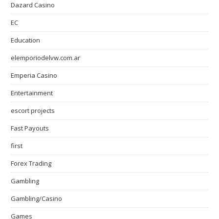
Dazard Casino
EC
Education
elemporiodelvw.com.ar
Emperia Casino
Entertainment
escort projects
Fast Payouts
first
Forex Trading
Gambling
Gambling/Casino
Games