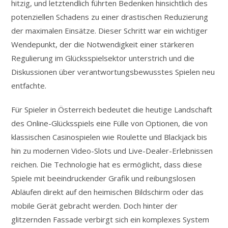
hitzig, und letztendlich führten Bedenken hinsichtlich des
potenziellen Schadens zu einer drastischen Reduzierung
der maximalen Einsätze. Dieser Schritt war ein wichtiger
Wendepunkt, der die Notwendigkeit einer stärkeren
Regulierung im Glücksspielsektor unterstrich und die
Diskussionen über verantwortungsbewusstes Spielen neu
entfachte.
Für Spieler in Österreich bedeutet die heutige Landschaft
des Online-Glücksspiels eine Fülle von Optionen, die von
klassischen Casinospielen wie Roulette und Blackjack bis
hin zu modernen Video-Slots und Live-Dealer-Erlebnissen
reichen. Die Technologie hat es ermöglicht, dass diese
Spiele mit beeindruckender Grafik und reibungslosen
Abläufen direkt auf den heimischen Bildschirm oder das
mobile Gerät gebracht werden. Doch hinter der
glitzernden Fassade verbirgt sich ein komplexes System