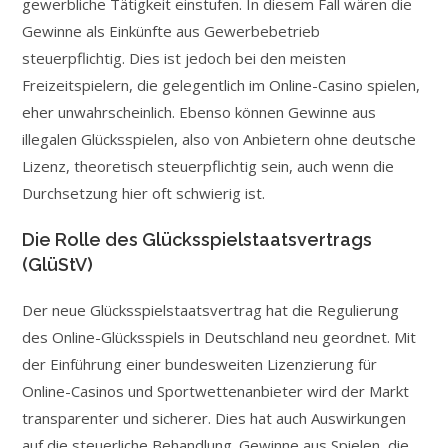
gewerbliche Tätigkeit einstufen. In diesem Fall wären die
Gewinne als Einkünfte aus Gewerbebetrieb
steuerpflichtig. Dies ist jedoch bei den meisten
Freizeitspielern, die gelegentlich im Online-Casino spielen,
eher unwahrscheinlich. Ebenso können Gewinne aus
illegalen Glücksspielen, also von Anbietern ohne deutsche
Lizenz, theoretisch steuerpflichtig sein, auch wenn die
Durchsetzung hier oft schwierig ist.
Die Rolle des Glücksspielstaatsvertrags
(GlüStV)
Der neue Glücksspielstaatsvertrag hat die Regulierung
des Online-Glücksspiels in Deutschland neu geordnet. Mit
der Einführung einer bundesweiten Lizenzierung für
Online-Casinos und Sportwettenanbieter wird der Markt
transparenter und sicherer. Dies hat auch Auswirkungen
auf die steuerliche Behandlung. Gewinne aus Spielen, die