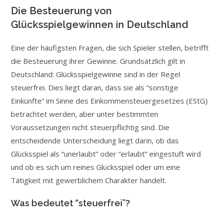
Die Besteuerung von
Glücksspielgewinnen in Deutschland
Eine der häufigsten Fragen, die sich Spieler stellen, betrifft
die Besteuerung ihrer Gewinne. Grundsätzlich gilt in
Deutschland: Glücksspielgewinne sind in der Regel
steuerfrei. Dies liegt daran, dass sie als “sonstige
Einkünfte” im Sinne des Einkommensteuergesetzes (EStG)
betrachtet werden, aber unter bestimmten
Voraussetzungen nicht steuerpflichtig sind. Die
entscheidende Unterscheidung liegt darin, ob das
Glücksspiel als “unerlaubt” oder “erlaubt” eingestuft wird
und ob es sich um reines Glücksspiel oder um eine
Tätigkeit mit gewerblichem Charakter handelt.
Was bedeutet “steuerfrei”?