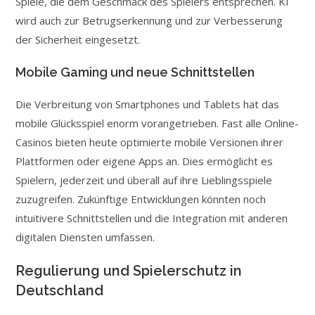
Spiele, die dem Geschmack des Spielers entsprechen. KI
wird auch zur Betrugserkennung und zur Verbesserung
der Sicherheit eingesetzt.
Mobile Gaming und neue Schnittstellen
Die Verbreitung von Smartphones und Tablets hat das
mobile Glücksspiel enorm vorangetrieben. Fast alle Online-
Casinos bieten heute optimierte mobile Versionen ihrer
Plattformen oder eigene Apps an. Dies ermöglicht es
Spielern, jederzeit und überall auf ihre Lieblingsspiele
zuzugreifen. Zukünftige Entwicklungen könnten noch
intuitivere Schnittstellen und die Integration mit anderen
digitalen Diensten umfassen.
Regulierung und Spielerschutz in
Deutschland