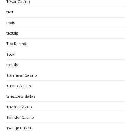
Tesor Casino
test
texts
textslp
Top Kasinot
Total
trends
Truelayer Casino
Trumo Casino
ts escorts dallas
TuzBet Casino
Twindor Casino
Twinqo Casino