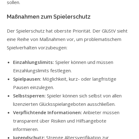
sollen.
Maßnahmen zum Spielerschutz
Der Spielerschutz hat oberste Priorität. Der GlüStV sieht
eine Reihe von Maßnahmen vor, um problematischem
Spielverhalten vorzubeugen:
Einzahlungslimits:
Spieler können und müssen
Einzahlungslimits festlegen.
Spielpausen:
Möglichkeit, kurz- oder langfristige
Pausen einzulegen.
Selbstsperren:
Spieler können sich selbst von allen
lizenzierten Glücksspielangeboten ausschließen.
Verpflichtende Informationen:
Anbieter müssen
transparent über Risiken und Hilfsangebote
informieren.
Jugendschutz:
Strenge Altersverifikation zur