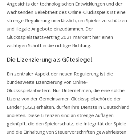
Angesichts der technologischen Entwicklungen und der
wachsenden Beliebtheit des Online-Glücksspiels ist eine
strenge Regulierung unerlässlich, um Spieler zu schützen
und illegale Angebote einzudämmen. Der
Glücksspielstaatsvertrag 2021 markiert hier einen
wichtigen Schritt in die richtige Richtung.
Die Lizenzierung als Gütesiegel
Ein zentraler Aspekt der neuen Regulierung ist die
bundesweite Lizenzierung von Online-
Glücksspielanbietern. Nur Unternehmen, die eine solche
Lizenz von der Gemeinsamen Glücksspielbehörde der
Länder (GGL) erhalten, dürfen ihre Dienste in Deutschland
anbieten. Diese Lizenzen sind an strenge Auflagen
geknüpft, die den Spielerschutz, die Integrität der Spiele
und die Einhaltung von Steuervorschriften gewährleisten