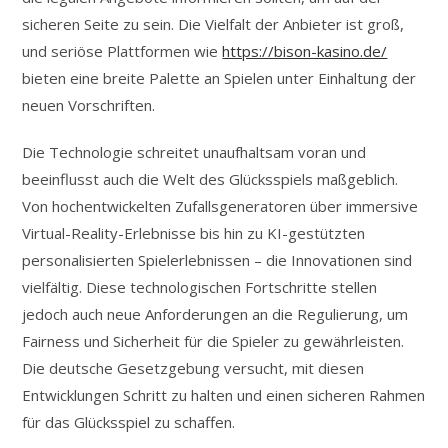
sicheren Seite zu sein. Die Vielfalt der Anbieter ist groß,
und seriöse Plattformen wie
https://bison-kasino.de/
bieten eine breite Palette an Spielen unter Einhaltung der
neuen Vorschriften.
Die Technologie schreitet unaufhaltsam voran und
beeinflusst auch die Welt des Glücksspiels maßgeblich.
Von hochentwickelten Zufallsgeneratoren über immersive
Virtual-Reality-Erlebnisse bis hin zu KI-gestützten
personalisierten Spielerlebnissen – die Innovationen sind
vielfältig. Diese technologischen Fortschritte stellen
jedoch auch neue Anforderungen an die Regulierung, um
Fairness und Sicherheit für die Spieler zu gewährleisten.
Die deutsche Gesetzgebung versucht, mit diesen
Entwicklungen Schritt zu halten und einen sicheren Rahmen
für das Glücksspiel zu schaffen.