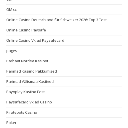
OM cc
Online Casino Deutschland für Schweizer 2026: Top 3 Test
Online Casino Paysafe
Online Casino Vklad Paysafecard
pages
Parhaat Nordea Kasinot
Parimad Kasiino Pakkumised
Parimad Välismaa Kasiinod
Paynplay Kasiino Eesti
Paysafecard Vklad Casino
Piratepots Casino
Poker