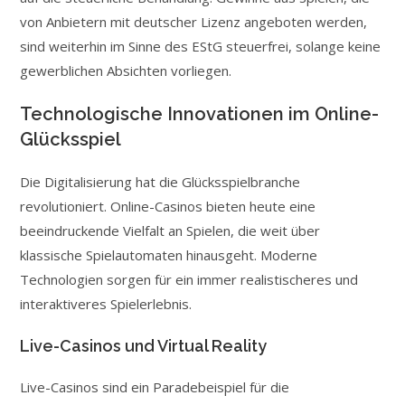
von Anbietern mit deutscher Lizenz angeboten werden,
sind weiterhin im Sinne des EStG steuerfrei, solange keine
gewerblichen Absichten vorliegen.
Technologische Innovationen im Online-
Glücksspiel
Die Digitalisierung hat die Glücksspielbranche
revolutioniert. Online-Casinos bieten heute eine
beeindruckende Vielfalt an Spielen, die weit über
klassische Spielautomaten hinausgeht. Moderne
Technologien sorgen für ein immer realistischeres und
interaktiveres Spielerlebnis.
Live-Casinos und Virtual Reality
Live-Casinos sind ein Paradebeispiel für die