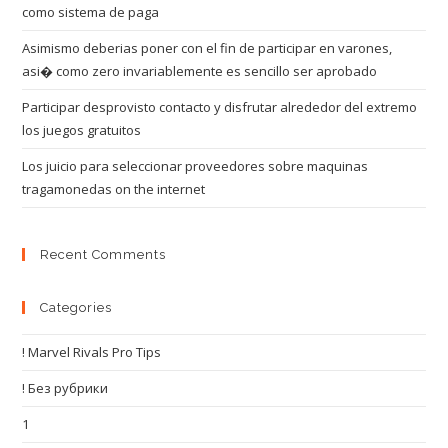
como sistema de paga
Asimismo deberias poner con el fin de participar en varones,
asi� como zero invariablemente es sencillo ser aprobado
Participar desprovisto contacto y disfrutar alrededor del extremo
los juegos gratuitos
Los juicio para seleccionar proveedores sobre maquinas
tragamonedas on the internet
Recent Comments
Categories
! Marvel Rivals Pro Tips
! Без рубрики
1