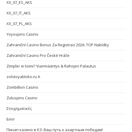
XX_07_ES_AKS
XX_07_IT_AKS
XX_07_PL_AKS
Yoyospins Casino
Zahraniční Casino Bonus Za Registraci 2026: TOP Nabídky
Zahraniční Casino Pro České Hráče
Zimpler ei toimi? Vianmääritys & Rahojen Palautus
zolotoyabloko.ru A
Zombillion Casino
Zuluspins Casino
Στοιχηματικές
Блог
Пинап казино в КЗ: Ваш путь к азартным победам!