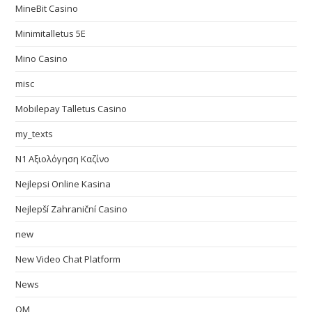
MineBit Casino
Minimitalletus 5E
Mino Casino
misc
Mobilepay Talletus Casino
my_texts
N1 Αξιολόγηση Καζίνο
Nejlepsi Online Kasina
Nejlepší Zahraniční Casino
new
New Video Chat Platform
News
OM