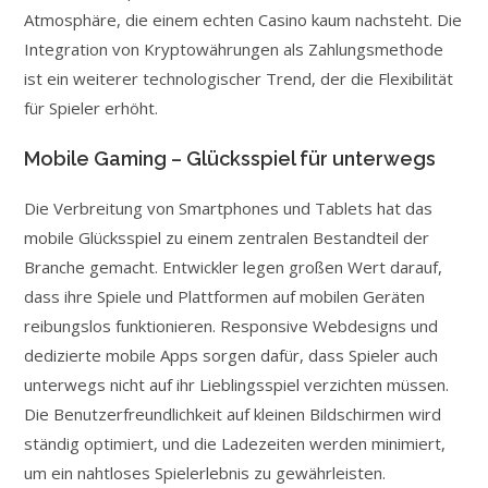
Atmosphäre, die einem echten Casino kaum nachsteht. Die
Integration von Kryptowährungen als Zahlungsmethode
ist ein weiterer technologischer Trend, der die Flexibilität
für Spieler erhöht.
Mobile Gaming – Glücksspiel für unterwegs
Die Verbreitung von Smartphones und Tablets hat das
mobile Glücksspiel zu einem zentralen Bestandteil der
Branche gemacht. Entwickler legen großen Wert darauf,
dass ihre Spiele und Plattformen auf mobilen Geräten
reibungslos funktionieren. Responsive Webdesigns und
dedizierte mobile Apps sorgen dafür, dass Spieler auch
unterwegs nicht auf ihr Lieblingsspiel verzichten müssen.
Die Benutzerfreundlichkeit auf kleinen Bildschirmen wird
ständig optimiert, und die Ladezeiten werden minimiert,
um ein nahtloses Spielerlebnis zu gewährleisten.