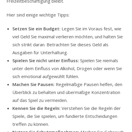
Freizeitbeschäftigung bleibt.
Hier sind einige wichtige Tipps:
Setzen Sie ein Budget:
Legen Sie im Voraus fest, wie
viel Geld Sie maximal verlieren möchten, und halten Sie
sich strikt daran. Betrachten Sie dieses Geld als
Ausgaben für Unterhaltung.
Spielen Sie nicht unter Einfluss:
Spielen Sie niemals
unter dem Einfluss von Alkohol, Drogen oder wenn Sie
sich emotional aufgewühlt fühlen.
Machen Sie Pausen:
Regelmäßige Pausen helfen, den
Überblick zu behalten und übermäßige Konzentration
auf das Spiel zu vermeiden.
Kennen Sie die Regeln:
Verstehen Sie die Regeln der
Spiele, die Sie spielen, um fundierte Entscheidungen
treffen zu können.