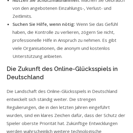
Nutzen Sie Schutzmaßnahmen:
Machen Sie Gebrauch
von den angebotenen Einzahlungs-, Verlust- und
Zeitlimits.
Suchen Sie Hilfe, wenn nötig:
Wenn Sie das Gefühl
haben, die Kontrolle zu verlieren, zögern Sie nicht,
professionelle Hilfe in Anspruch zu nehmen. Es gibt
viele Organisationen, die anonym und kostenlos
Unterstützung anbieten.
Die Zukunft des Online-Glücksspiels in
Deutschland
Die Landschaft des Online-Glücksspiels in Deutschland
entwickelt sich ständig weiter. Die strengen
Regulierungen, die in den letzten Jahren eingeführt
wurden, sind ein klares Zeichen dafür, dass der Schutz der
Spieler oberste Priorität hat. Zukünftige Entwicklungen
werden wahrscheinlich weitere technologische