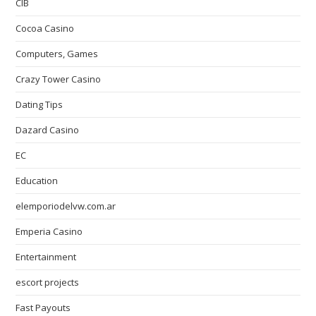
CIB
Cocoa Casino
Computers, Games
Crazy Tower Сasino
Dating Tips
Dazard Casino
EC
Education
elemporiodelvw.com.ar
Emperia Casino
Entertainment
escort projects
Fast Payouts