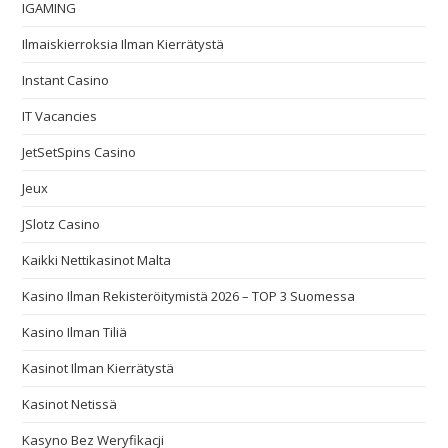
IGAMING
Ilmaiskierroksia Ilman Kierrätystä
Instant Casino
IT Vacancies
JetSetSpins Casino
Jeux
JSlotz Casino
Kaikki Nettikasinot Malta
Kasino Ilman Rekisteröitymistä 2026 – TOP 3 Suomessa
Kasino Ilman Tiliä
Kasinot Ilman Kierrätystä
Kasinot Netissä
Kasyno Bez Weryfikacji