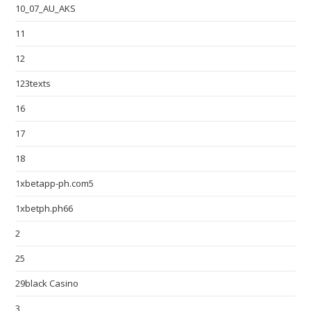
10_07_AU_AKS
11
12
123texts
16
17
18
1xbetapp-ph.com5
1xbetph.ph66
2
25
29black Casino
3