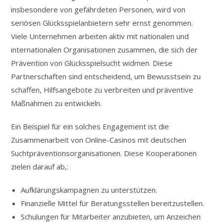
insbesondere von gefährdeten Personen, wird von
seriösen Glücksspielanbietern sehr ernst genommen.
Viele Unternehmen arbeiten aktiv mit nationalen und
internationalen Organisationen zusammen, die sich der
Prävention von Glücksspielsucht widmen. Diese
Partnerschaften sind entscheidend, um Bewusstsein zu
schaffen, Hilfsangebote zu verbreiten und präventive
Maßnahmen zu entwickeln.
Ein Beispiel für ein solches Engagement ist die
Zusammenarbeit von Online-Casinos mit deutschen
Suchtpräventionsorganisationen. Diese Kooperationen
zielen darauf ab,:
Aufklärungskampagnen zu unterstützen.
Finanzielle Mittel für Beratungsstellen bereitzustellen.
Schulungen für Mitarbeiter anzubieten, um Anzeichen