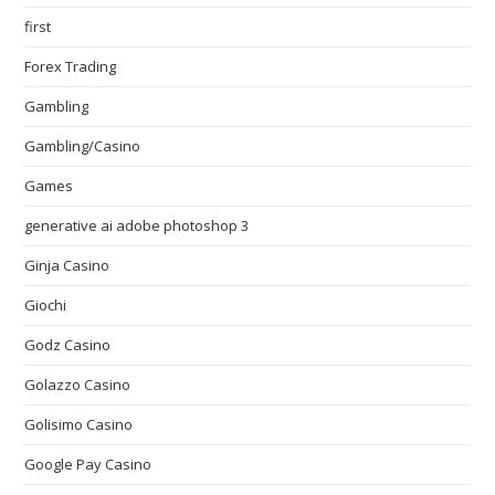
first
Forex Trading
Gambling
Gambling/Casino
Games
generative ai adobe photoshop 3
Ginja Casino
Giochi
Godz Casino
Golazzo Casino
Golisimo Casino
Google Pay Casino