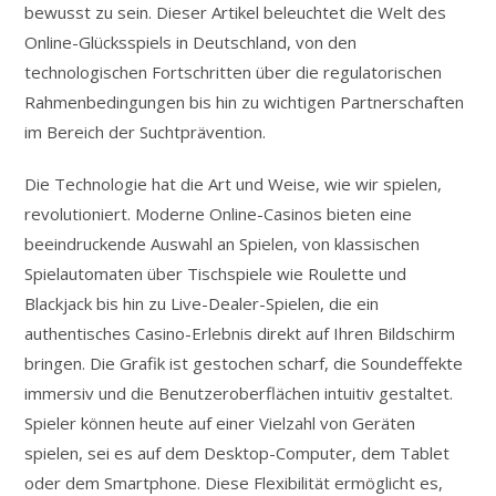
bewusst zu sein. Dieser Artikel beleuchtet die Welt des
Online-Glücksspiels in Deutschland, von den
technologischen Fortschritten über die regulatorischen
Rahmenbedingungen bis hin zu wichtigen Partnerschaften
im Bereich der Suchtprävention.
Die Technologie hat die Art und Weise, wie wir spielen,
revolutioniert. Moderne Online-Casinos bieten eine
beeindruckende Auswahl an Spielen, von klassischen
Spielautomaten über Tischspiele wie Roulette und
Blackjack bis hin zu Live-Dealer-Spielen, die ein
authentisches Casino-Erlebnis direkt auf Ihren Bildschirm
bringen. Die Grafik ist gestochen scharf, die Soundeffekte
immersiv und die Benutzeroberflächen intuitiv gestaltet.
Spieler können heute auf einer Vielzahl von Geräten
spielen, sei es auf dem Desktop-Computer, dem Tablet
oder dem Smartphone. Diese Flexibilität ermöglicht es,