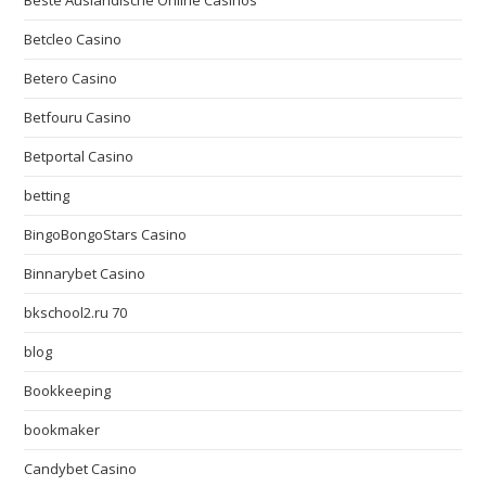
Beste Ausländische Online Casinos
Betcleo Casino
Betero Casino
Betfouru Casino
Betportal Casino
betting
BingoBongoStars Casino
Binnarybet Casino
bkschool2.ru 70
blog
Bookkeeping
bookmaker
Candybet Casino