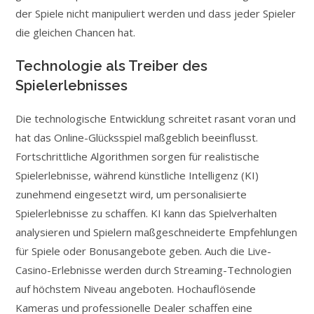
der Spiele nicht manipuliert werden und dass jeder Spieler
die gleichen Chancen hat.
Technologie als Treiber des
Spielerlebnisses
Die technologische Entwicklung schreitet rasant voran und
hat das Online-Glücksspiel maßgeblich beeinflusst.
Fortschrittliche Algorithmen sorgen für realistische
Spielerlebnisse, während künstliche Intelligenz (KI)
zunehmend eingesetzt wird, um personalisierte
Spielerlebnisse zu schaffen. KI kann das Spielverhalten
analysieren und Spielern maßgeschneiderte Empfehlungen
für Spiele oder Bonusangebote geben. Auch die Live-
Casino-Erlebnisse werden durch Streaming-Technologien
auf höchstem Niveau angeboten. Hochauflösende
Kameras und professionelle Dealer schaffen eine