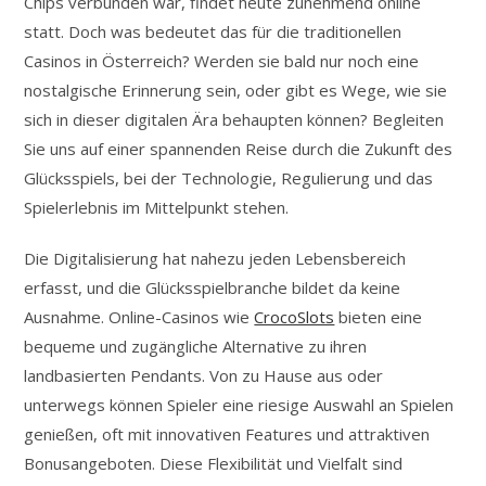
Chips verbunden war, findet heute zunehmend online
statt. Doch was bedeutet das für die traditionellen
Casinos in Österreich? Werden sie bald nur noch eine
nostalgische Erinnerung sein, oder gibt es Wege, wie sie
sich in dieser digitalen Ära behaupten können? Begleiten
Sie uns auf einer spannenden Reise durch die Zukunft des
Glücksspiels, bei der Technologie, Regulierung und das
Spielerlebnis im Mittelpunkt stehen.
Die Digitalisierung hat nahezu jeden Lebensbereich
erfasst, und die Glücksspielbranche bildet da keine
Ausnahme. Online-Casinos wie
CrocoSlots
bieten eine
bequeme und zugängliche Alternative zu ihren
landbasierten Pendants. Von zu Hause aus oder
unterwegs können Spieler eine riesige Auswahl an Spielen
genießen, oft mit innovativen Features und attraktiven
Bonusangeboten. Diese Flexibilität und Vielfalt sind