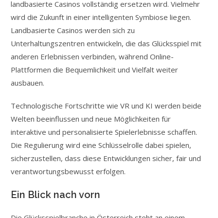
landbasierte Casinos vollständig ersetzen wird. Vielmehr
wird die Zukunft in einer intelligenten Symbiose liegen.
Landbasierte Casinos werden sich zu
Unterhaltungszentren entwickeln, die das Glücksspiel mit
anderen Erlebnissen verbinden, während Online-
Plattformen die Bequemlichkeit und Vielfalt weiter
ausbauen.
Technologische Fortschritte wie VR und KI werden beide
Welten beeinflussen und neue Möglichkeiten für
interaktive und personalisierte Spielerlebnisse schaffen.
Die Regulierung wird eine Schlüsselrolle dabei spielen,
sicherzustellen, dass diese Entwicklungen sicher, fair und
verantwortungsbewusst erfolgen.
Ein Blick nach vorn
Die Glücksspielbranche in Österreich steht an einem