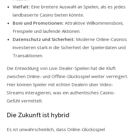
Vielfalt:
Eine breitere Auswahl an Spielen, als es jedes
landbasierte Casino bieten könnte.
Boni und Promotionen:
Attraktive Willkommensboni,
Freispiele und laufende Aktionen.
Datenschutz und Sicherheit:
Moderne Online-Casinos
investieren stark in die Sicherheit der Spielerdaten und
Transaktionen.
Die Entwicklung von Live-Dealer-Spielen hat die Kluft
zwischen Online- und Offline-Glücksspiel weiter verringert.
Hier können Spieler mit echten Dealern über Video-
Streams interagieren, was ein authentisches Casino-
Gefühl vermittelt.
Die Zukunft ist hybrid
Es ist unwahrscheinlich, dass Online-Glücksspiel