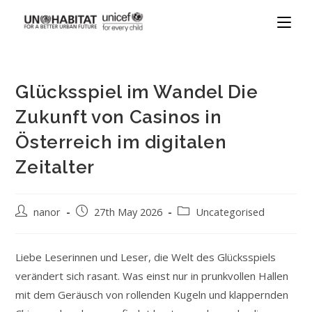
Glücksspiel im Wandel Die
Zukunft von Casinos in
Österreich im digitalen
Zeitalter
nanor
27th May 2026
Uncategorised
Liebe Leserinnen und Leser, die Welt des Glücksspiels
verändert sich rasant. Was einst nur in prunkvollen Hallen
mit dem Geräusch von rollenden Kugeln und klappernden