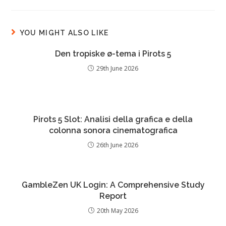
YOU MIGHT ALSO LIKE
Den tropiske ø-tema i Pirots 5
29th June 2026
Pirots 5 Slot: Analisi della grafica e della
colonna sonora cinematografica
26th June 2026
GambleZen UK Login: A Comprehensive Study
Report
20th May 2026