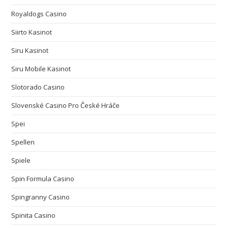
Royaldogs Casino
Siirto Kasinot
Siru Kasinot
Siru Mobile Kasinot
Slotorado Casino
Slovenské Casino Pro České Hráče
Spei
Spellen
Spiele
Spin Formula Casino
Spingranny Casino
Spinita Casino