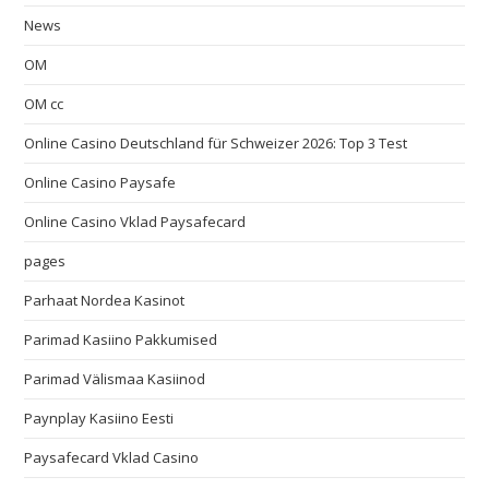
News
OM
OM cc
Online Casino Deutschland für Schweizer 2026: Top 3 Test
Online Casino Paysafe
Online Casino Vklad Paysafecard
pages
Parhaat Nordea Kasinot
Parimad Kasiino Pakkumised
Parimad Välismaa Kasiinod
Paynplay Kasiino Eesti
Paysafecard Vklad Casino