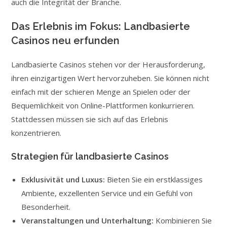
auch die Integrität der Branche.
Das Erlebnis im Fokus: Landbasierte
Casinos neu erfunden
Landbasierte Casinos stehen vor der Herausforderung,
ihren einzigartigen Wert hervorzuheben. Sie können nicht
einfach mit der schieren Menge an Spielen oder der
Bequemlichkeit von Online-Plattformen konkurrieren.
Stattdessen müssen sie sich auf das Erlebnis
konzentrieren.
Strategien für landbasierte Casinos
Exklusivität und Luxus:
Bieten Sie ein erstklassiges
Ambiente, exzellenten Service und ein Gefühl von
Besonderheit.
Veranstaltungen und Unterhaltung:
Kombinieren Sie