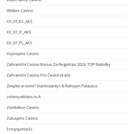
Wildies Casino
XX_07_ES_AKS
XX_07_IT_AKS
XX_07_PL_AKS
Yoyospins Casino
Zahraniční Casino Bonus Za Registraci 2026: TOP Nabídky
Zahraniční Casino Pro České Hráče
Zimpler ei toimi? Vianmääritys & Rahojen Palautus
zolotoyabloko.ru A
Zombillion Casino
Zuluspins Casino
Στοιχηματικές