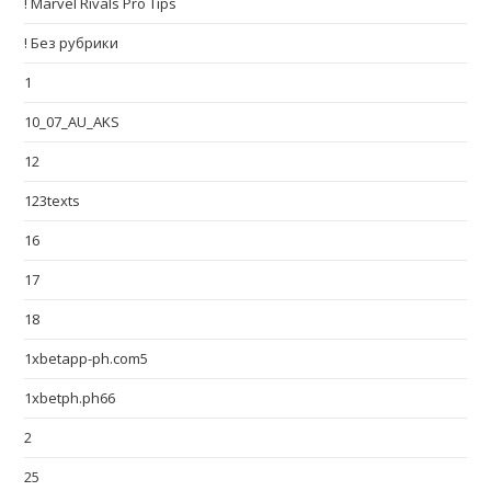
! Marvel Rivals Pro Tips
! Без рубрики
1
10_07_AU_AKS
12
123texts
16
17
18
1xbetapp-ph.com5
1xbetph.ph66
2
25