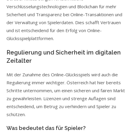
Verschlüsselungstechnologien und Blockchain für mehr
Sicherheit und Transparenz bei Online-Transaktionen und
der Verwaltung von Spielerdaten. Dies schafft Vertrauen
und ist entscheidend für den Erfolg von Online-
Glücksspielplattformen.
Regulierung und Sicherheit im digitalen
Zeitalter
Mit der Zunahme des Online-Glücksspiels wird auch die
Regulierung immer wichtiger. Österreich hat hier bereits
Schritte unternommen, um einen sicheren und fairen Markt
zu gewährleisten. Lizenzen und strenge Auflagen sind
entscheidend, um Betrug zu verhindern und Spieler zu
schützen.
Was bedeutet das für Spieler?