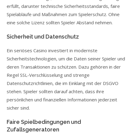
erfüllt, darunter technische Sicherheitsstandards, faire
Spielabläufe und Maßnahmen zum Spielerschutz. Ohne
eine solche Lizenz sollten Spieler Abstand nehmen.
Sicherheit und Datenschutz
Ein seriöses Casino investiert in modernste
Sicherheitstechnologien, um die Daten seiner Spieler und
deren Transaktionen zu schützen. Dazu gehören in der
Regel SSL-Verschlüsselung und strenge
Datenschutzrichtlinien, die im Einklang mit der DSGVO
stehen. Spieler sollten darauf achten, dass ihre
persönlichen und finanziellen Informationen jederzeit
sicher sind.
Faire Spielbedingungen und
Zufallsgeneratoren