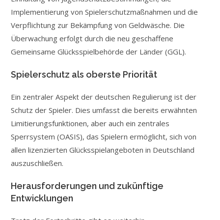
Implementierung von Spielerschutzmaßnahmen und die
Verpflichtung zur Bekämpfung von Geldwäsche. Die
Überwachung erfolgt durch die neu geschaffene
Gemeinsame Glücksspielbehörde der Länder (GGL).
Spielerschutz als oberste Priorität
Ein zentraler Aspekt der deutschen Regulierung ist der
Schutz der Spieler. Dies umfasst die bereits erwähnten
Limitierungsfunktionen, aber auch ein zentrales
Sperrsystem (OASIS), das Spielern ermöglicht, sich von
allen lizenzierten Glücksspielangeboten in Deutschland
auszuschließen.
Herausforderungen und zukünftige
Entwicklungen