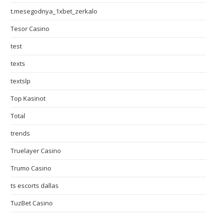
t.mesegodnya_1xbet_zerkalo
Tesor Casino
test
texts
textslp
Top Kasinot
Total
trends
Truelayer Casino
Trumo Casino
ts escorts dallas
TuzBet Casino