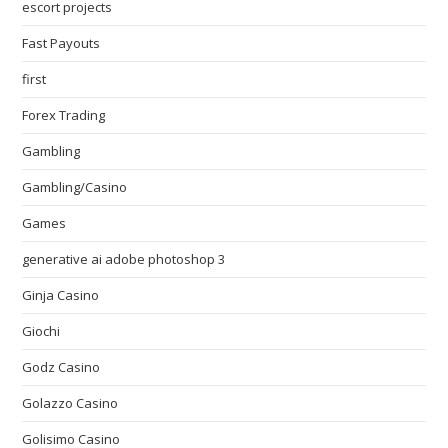
escort projects
Fast Payouts
first
Forex Trading
Gambling
Gambling/Casino
Games
generative ai adobe photoshop 3
Ginja Casino
Giochi
Godz Casino
Golazzo Casino
Golisimo Casino