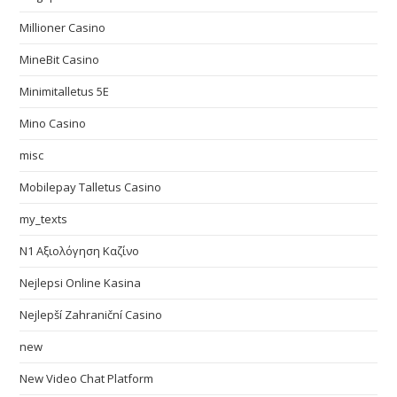
Millioner Casino
MineBit Casino
Minimitalletus 5E
Mino Casino
misc
Mobilepay Talletus Casino
my_texts
N1 Αξιολόγηση Καζίνο
Nejlepsi Online Kasina
Nejlepší Zahraniční Casino
new
New Video Chat Platform