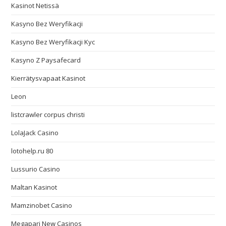
Kasinot Netissä
Kasyno Bez Weryfikacji
Kasyno Bez Weryfikacji Kyc
Kasyno Z Paysafecard
Kierrätysvapaat Kasinot
Leon
listcrawler corpus christi
LolaJack Casino
lotohelp.ru 80
Lussurio Casino
Maltan Kasinot
Mamzinobet Casino
Megapari New Casinos