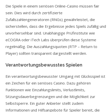
Die Spiele in einem seriösen Online-Casino müssen fair
sein. Dies wird durch zertifizierte
Zufallszahlengeneratoren (RNGs) gewährleistet, die
sicherstellen, dass die Ergebnisse jedes Spiels zufällig und
unvorhersehbar sind. Unabhängige Prüfinstitute wie
eCOGRA oder iTech Labs überprüfen diese Systeme
regelmäßig. Die Auszahlungsquoten (RTP – Return to
Player) sollten transparent dargestellt werden.
Verantwortungsbewusstes Spielen
Ein verantwortungsbewusster Umgang mit Glücksspiel ist
ein Zeichen für ein seriöses Casino. Dazu gehören
Funktionen wie Einzahlungslimits, Verlustlimits,
Sitzungsdauerbegrenzungen und die Möglichkeit zur
Selbstsperre. Ein guter Anbieter stellt zudem
Informationen und Hilfsangebote für Spieler bereit, die