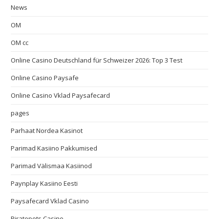
News
OM
OM cc
Online Casino Deutschland für Schweizer 2026: Top 3 Test
Online Casino Paysafe
Online Casino Vklad Paysafecard
pages
Parhaat Nordea Kasinot
Parimad Kasiino Pakkumised
Parimad Välismaa Kasiinod
Paynplay Kasiino Eesti
Paysafecard Vklad Casino
Piratepots Casino