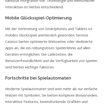
nahtlose Integration von Technologie und menschlicher
Interaktion ist hierbei entscheidend.
Mobile Glücksspiel-Optimierung
Mit der Verbreitung von Smartphones und Tablets ist
mobiles Glücksspiel unerlässlich geworden. Seriöse
Casinos bieten optimierte Webseiten oder dedizierte
Apps an, die ein reibungsloses Spielerlebnis auf allen
Geräten ermöglichen. Die Ladezeiten, die
Benutzerfreundlichkeit und die Verfügbarkeit von Spielen
sind hierbei wichtige Faktoren.
Fortschritte bei Spielautomaten
Moderne Spielautomaten sind weit mehr als nur einfache
Walzen mit Symbolen. Sie bieten komplexe Bonusrunden,
interaktive Features, beeindruckende Grafiken und