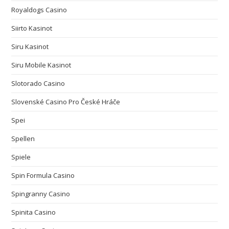
Royaldogs Casino
Siirto Kasinot
Siru Kasinot
Siru Mobile Kasinot
Slotorado Casino
Slovenské Casino Pro České Hráče
Spei
Spellen
Spiele
Spin Formula Casino
Spingranny Casino
Spinita Casino