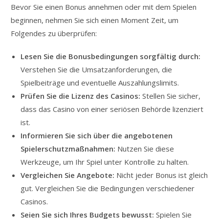
Bevor Sie einen Bonus annehmen oder mit dem Spielen
beginnen, nehmen Sie sich einen Moment Zeit, um
Folgendes zu überprüfen:
Lesen Sie die Bonusbedingungen sorgfältig durch:
Verstehen Sie die Umsatzanforderungen, die
Spielbeiträge und eventuelle Auszahlungslimits.
Prüfen Sie die Lizenz des Casinos:
Stellen Sie sicher,
dass das Casino von einer seriösen Behörde lizenziert
ist.
Informieren Sie sich über die angebotenen
Spielerschutzmaßnahmen:
Nutzen Sie diese
Werkzeuge, um Ihr Spiel unter Kontrolle zu halten.
Vergleichen Sie Angebote:
Nicht jeder Bonus ist gleich
gut. Vergleichen Sie die Bedingungen verschiedener
Casinos.
Seien Sie sich Ihres Budgets bewusst:
Spielen Sie