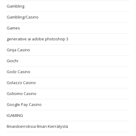
Gambling
Gambling/Casino
Games
generative ai adobe photoshop 3
Ginja Casino
Giochi
Godz Casino
Golazzo Casino
Golisimo Casino
Google Pay Casino
IGAMING
Ilmaiskierroksia Ilman Kierrätystä