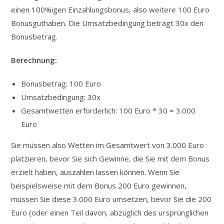
einen 100%igen Einzahlungsbonus, also weitere 100 Euro
Bonusguthaben. Die Umsatzbedingung beträgt 30x den
Bonusbetrag.
Berechnung:
Bonusbetrag: 100 Euro
Umsatzbedingung: 30x
Gesamtwetten erforderlich: 100 Euro * 30 = 3.000
Euro
Sie müssen also Wetten im Gesamtwert von 3.000 Euro
platzieren, bevor Sie sich Gewinne, die Sie mit dem Bonus
erzielt haben, auszahlen lassen können. Wenn Sie
beispielsweise mit dem Bonus 200 Euro gewinnen,
müssen Sie diese 3.000 Euro umsetzen, bevor Sie die 200
Euro (oder einen Teil davon, abzüglich des ursprünglichen