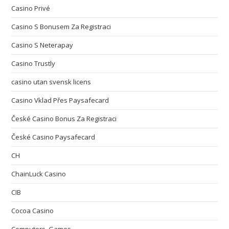
Casino Privé
Casino S Bonusem Za Registraci
Casino S Neterapay
Casino Trustly
casino utan svensk licens
Casino Vklad Přes Paysafecard
České Casino Bonus Za Registraci
České Casino Paysafecard
CH
ChainLuck Casino
CIB
Cocoa Casino