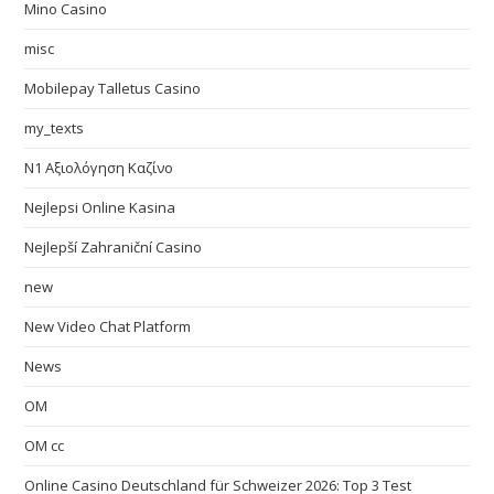
Mino Casino
misc
Mobilepay Talletus Casino
my_texts
N1 Αξιολόγηση Καζίνο
Nejlepsi Online Kasina
Nejlepší Zahraniční Casino
new
New Video Chat Platform
News
OM
OM cc
Online Casino Deutschland für Schweizer 2026: Top 3 Test