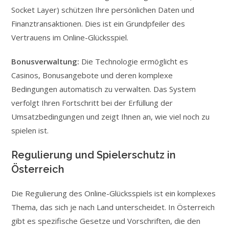
Socket Layer) schützen Ihre persönlichen Daten und
Finanztransaktionen. Dies ist ein Grundpfeiler des
Vertrauens im Online-Glücksspiel.
Bonusverwaltung:
Die Technologie ermöglicht es
Casinos, Bonusangebote und deren komplexe
Bedingungen automatisch zu verwalten. Das System
verfolgt Ihren Fortschritt bei der Erfüllung der
Umsatzbedingungen und zeigt Ihnen an, wie viel noch zu
spielen ist.
Regulierung und Spielerschutz in
Österreich
Die Regulierung des Online-Glücksspiels ist ein komplexes
Thema, das sich je nach Land unterscheidet. In Österreich
gibt es spezifische Gesetze und Vorschriften, die den