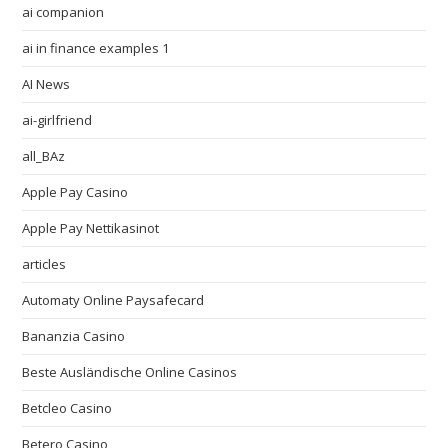
ai companion
ai in finance examples 1
AI News
ai-girlfriend
all_BAz
Apple Pay Casino
Apple Pay Nettikasinot
articles
Automaty Online Paysafecard
Bananzia Casino
Beste Ausländische Online Casinos
Betcleo Casino
Betero Casino