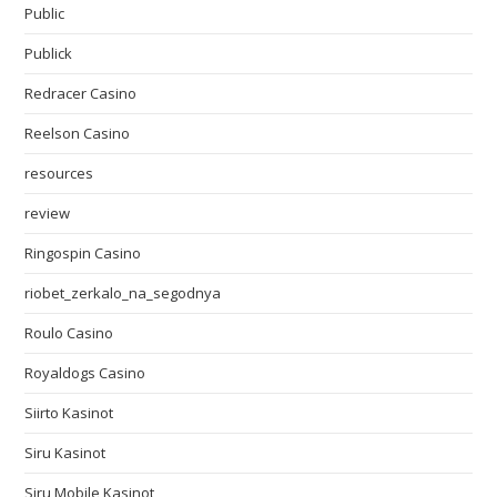
Public
Publick
Redracer Casino
Reelson Casino
resources
review
Ringospin Casino
riobet_zerkalo_na_segodnya
Roulo Casino
Royaldogs Casino
Siirto Kasinot
Siru Kasinot
Siru Mobile Kasinot