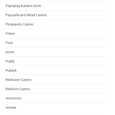
Paynplay Kasiino Eesti
Paysafecard Vklad Casino
Piratepots Casino
Poker
Post
posts
Public
Publick
Redracer Casino
Reelson Casino
resources
review