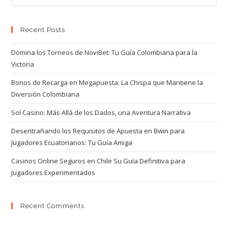
Recent Posts
Domina los Torneos de NoviBet: Tu Guía Colombiana para la
Victoria
Bonos de Recarga en Megapuesta: La Chispa que Mantiene la
Diversión Colombiana
Sol Casino: Más Allá de los Dados, una Aventura Narrativa
Desentrañando los Requisitos de Apuesta en Bwin para
Jugadores Ecuatorianos: Tu Guía Amiga
Casinos Online Seguros en Chile Su Guía Definitiva para
Jugadores Experimentados
Recent Comments