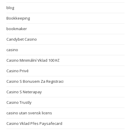
blog
Bookkeeping
bookmaker
Candybet Casino
casino
Casino Minimální Vklad 100 Kč
Casino Privé
Casino S Bonusem Za Registraci
Casino S Neterapay
Casino Trustly
casino utan svensk licens
Casino Vklad Přes Paysafecard