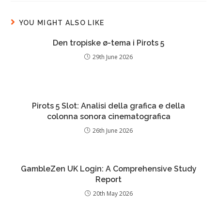
YOU MIGHT ALSO LIKE
Den tropiske ø-tema i Pirots 5
29th June 2026
Pirots 5 Slot: Analisi della grafica e della
colonna sonora cinematografica
26th June 2026
GambleZen UK Login: A Comprehensive Study
Report
20th May 2026