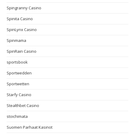
Spingranny Casino
Spinita Casino
SpinLynx Casino
Spinmama
SpinRain Casino
sportsbook
Sportwedden
Sportwetten
Starfy Casino
Stealthbet Casino
stoichimata
Suomen Parhaat Kasinot