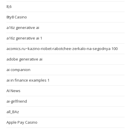
8,6
8ty8 Casino
a16z generative ai
a16z generative ai 1
acomics.ru~kazino-riobet-rabotchee-zerkalo-na-segodnya 100
adobe generative ai
ai companion
ai in finance examples 1
AI News
ai-girlfriend
all_BAz
Apple Pay Casino