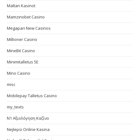
Maltan Kasinot
Mamzinobet Casino
Megapari New Casinos
Millioner Casino
MineBit Casino
Minimitalletus 5E
Mino Casino
misc
Mobilepay Talletus Casino
my_texts
N1 Αξιολόγηση Καζίνο
Nejlepsi Online Kasina