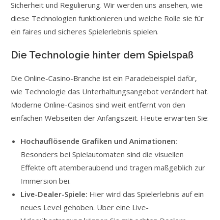
Sicherheit und Regulierung. Wir werden uns ansehen, wie
diese Technologien funktionieren und welche Rolle sie für
ein faires und sicheres Spielerlebnis spielen.
Die Technologie hinter dem Spielspaß
Die Online-Casino-Branche ist ein Paradebeispiel dafür,
wie Technologie das Unterhaltungsangebot verändert hat.
Moderne Online-Casinos sind weit entfernt von den
einfachen Webseiten der Anfangszeit. Heute erwarten Sie:
Hochauflösende Grafiken und Animationen:
Besonders bei Spielautomaten sind die visuellen
Effekte oft atemberaubend und tragen maßgeblich zur
Immersion bei.
Live-Dealer-Spiele:
Hier wird das Spielerlebnis auf ein
neues Level gehoben. Über eine Live-