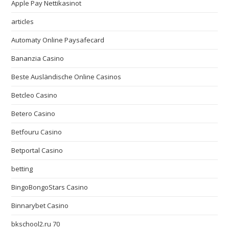
Apple Pay Nettikasinot
articles
Automaty Online Paysafecard
Bananzia Casino
Beste Ausländische Online Casinos
Betcleo Casino
Betero Casino
Betfouru Casino
Betportal Casino
betting
BingoBongoStars Casino
Binnarybet Casino
bkschool2.ru 70