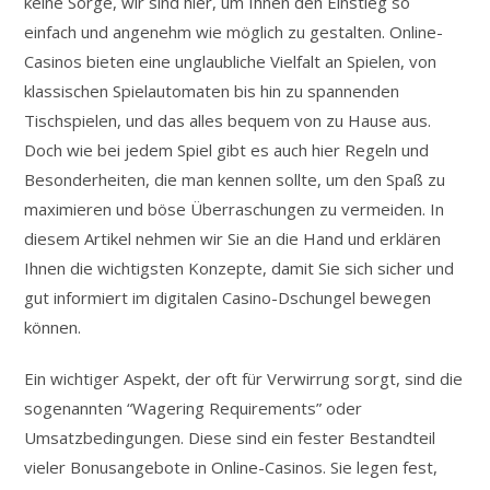
keine Sorge, wir sind hier, um Ihnen den Einstieg so
einfach und angenehm wie möglich zu gestalten. Online-
Casinos bieten eine unglaubliche Vielfalt an Spielen, von
klassischen Spielautomaten bis hin zu spannenden
Tischspielen, und das alles bequem von zu Hause aus.
Doch wie bei jedem Spiel gibt es auch hier Regeln und
Besonderheiten, die man kennen sollte, um den Spaß zu
maximieren und böse Überraschungen zu vermeiden. In
diesem Artikel nehmen wir Sie an die Hand und erklären
Ihnen die wichtigsten Konzepte, damit Sie sich sicher und
gut informiert im digitalen Casino-Dschungel bewegen
können.
Ein wichtiger Aspekt, der oft für Verwirrung sorgt, sind die
sogenannten “Wagering Requirements” oder
Umsatzbedingungen. Diese sind ein fester Bestandteil
vieler Bonusangebote in Online-Casinos. Sie legen fest,