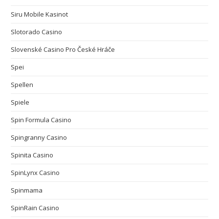
Siru Mobile Kasinot
Slotorado Casino
Slovenské Casino Pro České Hráče
Spei
Spellen
Spiele
Spin Formula Casino
Spingranny Casino
Spinita Casino
SpinLynx Casino
Spinmama
SpinRain Casino