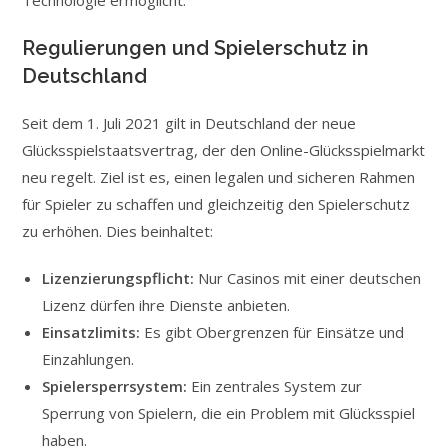
Technologie ermöglicht.
Regulierungen und Spielerschutz in
Deutschland
Seit dem 1. Juli 2021 gilt in Deutschland der neue
Glücksspielstaatsvertrag, der den Online-Glücksspielmarkt
neu regelt. Ziel ist es, einen legalen und sicheren Rahmen
für Spieler zu schaffen und gleichzeitig den Spielerschutz
zu erhöhen. Dies beinhaltet:
Lizenzierungspflicht:
Nur Casinos mit einer deutschen
Lizenz dürfen ihre Dienste anbieten.
Einsatzlimits:
Es gibt Obergrenzen für Einsätze und
Einzahlungen.
Spielersperrsystem:
Ein zentrales System zur
Sperrung von Spielern, die ein Problem mit Glücksspiel
haben.