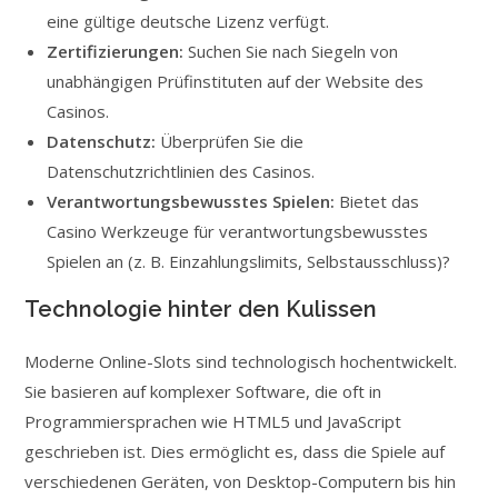
eine gültige deutsche Lizenz verfügt.
Zertifizierungen:
Suchen Sie nach Siegeln von
unabhängigen Prüfinstituten auf der Website des
Casinos.
Datenschutz:
Überprüfen Sie die
Datenschutzrichtlinien des Casinos.
Verantwortungsbewusstes Spielen:
Bietet das
Casino Werkzeuge für verantwortungsbewusstes
Spielen an (z. B. Einzahlungslimits, Selbstausschluss)?
Technologie hinter den Kulissen
Moderne Online-Slots sind technologisch hochentwickelt.
Sie basieren auf komplexer Software, die oft in
Programmiersprachen wie HTML5 und JavaScript
geschrieben ist. Dies ermöglicht es, dass die Spiele auf
verschiedenen Geräten, von Desktop-Computern bis hin