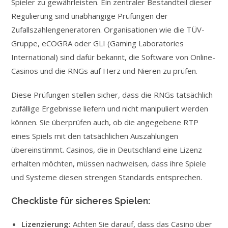
Spieler zu gewährleisten. Ein zentraler Bestandteil dieser
Regulierung sind unabhängige Prüfungen der
Zufallszahlengeneratoren. Organisationen wie die TÜV-
Gruppe, eCOGRA oder GLI (Gaming Laboratories
International) sind dafür bekannt, die Software von Online-
Casinos und die RNGs auf Herz und Nieren zu prüfen.
Diese Prüfungen stellen sicher, dass die RNGs tatsächlich
zufällige Ergebnisse liefern und nicht manipuliert werden
können. Sie überprüfen auch, ob die angegebene RTP
eines Spiels mit den tatsächlichen Auszahlungen
übereinstimmt. Casinos, die in Deutschland eine Lizenz
erhalten möchten, müssen nachweisen, dass ihre Spiele
und Systeme diesen strengen Standards entsprechen.
Checkliste für sicheres Spielen:
Lizenzierung:
Achten Sie darauf, dass das Casino über