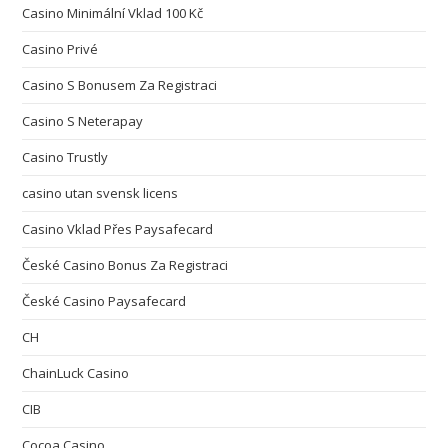
Casino Minimální Vklad 100 Kč
Casino Privé
Casino S Bonusem Za Registraci
Casino S Neterapay
Casino Trustly
casino utan svensk licens
Casino Vklad Přes Paysafecard
České Casino Bonus Za Registraci
České Casino Paysafecard
CH
ChainLuck Casino
CIB
Cocoa Casino