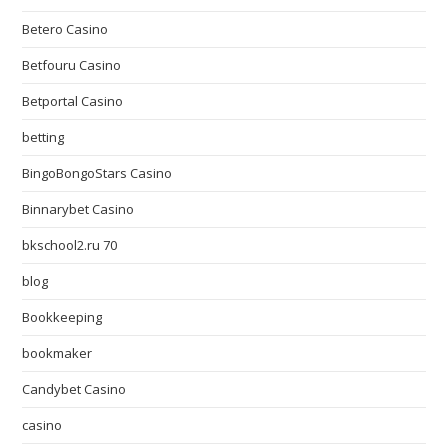
Betero Casino
Betfouru Casino
Betportal Casino
betting
BingoBongoStars Casino
Binnarybet Casino
bkschool2.ru 70
blog
Bookkeeping
bookmaker
Candybet Casino
casino