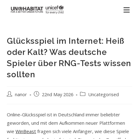
Glücksspiel im Internet: Heiß
oder Kalt? Was deutsche
Spieler über RNG-Tests wissen
sollten
nanor
22nd May 2026
Uncategorised
Online-Glücksspiel ist in Deutschland immer beliebter
geworden, und mit dem Aufkommen neuer Plattformen
wie
WinBeast
fragen sich viele Anfänger, wie diese Spiele