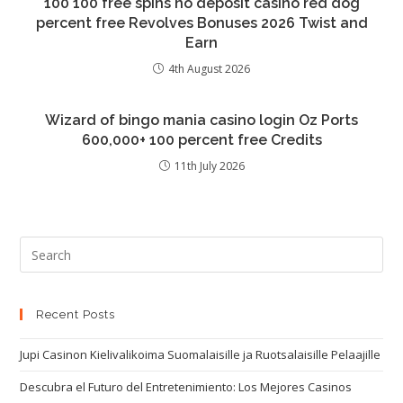
100 100 free spins no deposit casino red dog
percent free Revolves Bonuses 2026 Twist and
Earn
4th August 2026
Wizard of bingo mania casino login Oz Ports
600,000+ 100 percent free Credits
11th July 2026
Recent Posts
Jupi Casinon Kielivalikoima Suomalaisille ja Ruotsalaisille Pelaajille
Descubra el Futuro del Entretenimiento: Los Mejores Casinos