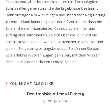
faszinierend, aber letztendlich ist es die Technologie des
Zufallszahlengenerators, die die Ergebnisse bestimmt.
Dank strenger RNG-Prüfungen und staatlicher Regulierung
in Deutschland können Spieler darauf vertrauen, dass die
Spiele, die sie in lizenzierten Casinos spielen, fair und
zufällig sind. Informieren Sie sich über die RTP und die
Volatilität von Spielen, wählen Sie lizenzierte Anbieter und
spielen Sie verantwortungsbewusst. So können Sie das
Spielerlebnis in vollen Zügen genießen, mit dem Wissen,
dass Sie in einem sicheren Umfeld spielen.
YOU MIGHT ALSO LIKE
Den tropiske ø-tema i Pirots 5
29th June 2026