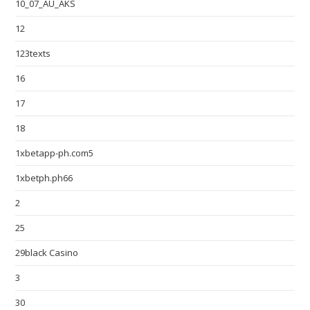
10_07_AU_AKS
12
123texts
16
17
18
1xbetapp-ph.com5
1xbetph.ph66
2
25
29black Casino
3
30