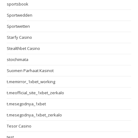
sportsbook
Sportwedden
Sportwetten
Starfy Casino
Stealthbet Casino
stoichimata
Suomen Parhaat Kasinot
t.memirror_1xbet_working
t.meofficial_site_1xbet_zerkalo
t.mesegodnya_1xbet
t.mesegodnya_1xbet_zerkalo
Tesor Casino
test