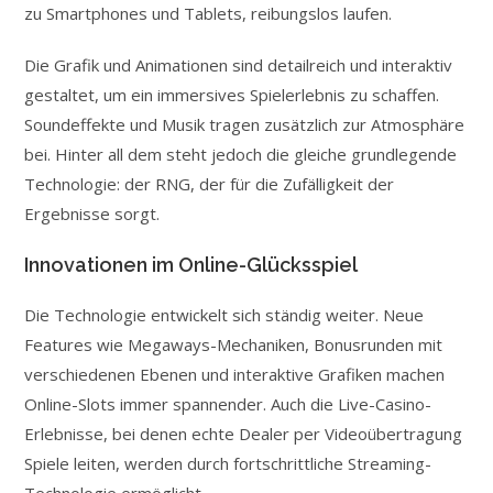
zu Smartphones und Tablets, reibungslos laufen.
Die Grafik und Animationen sind detailreich und interaktiv
gestaltet, um ein immersives Spielerlebnis zu schaffen.
Soundeffekte und Musik tragen zusätzlich zur Atmosphäre
bei. Hinter all dem steht jedoch die gleiche grundlegende
Technologie: der RNG, der für die Zufälligkeit der
Ergebnisse sorgt.
Innovationen im Online-Glücksspiel
Die Technologie entwickelt sich ständig weiter. Neue
Features wie Megaways-Mechaniken, Bonusrunden mit
verschiedenen Ebenen und interaktive Grafiken machen
Online-Slots immer spannender. Auch die Live-Casino-
Erlebnisse, bei denen echte Dealer per Videoübertragung
Spiele leiten, werden durch fortschrittliche Streaming-