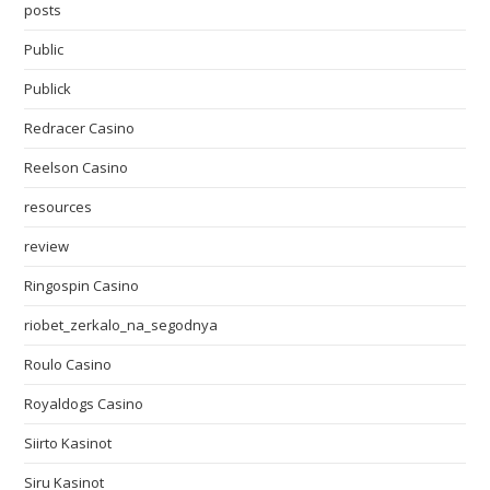
posts
Public
Publick
Redracer Casino
Reelson Casino
resources
review
Ringospin Casino
riobet_zerkalo_na_segodnya
Roulo Casino
Royaldogs Casino
Siirto Kasinot
Siru Kasinot