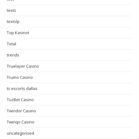
texts
textslp
Top Kasinot
Total
trends
Truelayer Casino
Trumo Casino
ts escorts dallas
TuzBet Casino
Twindor Casino
Twinqo Casino
uncategorised