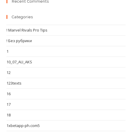
Recent Comments
Categories
! Marvel Rivals Pro Tips
! Без рубрики
1
10_07_AU_AKS
12
123texts
16
17
18
1xbetapp-ph.com5