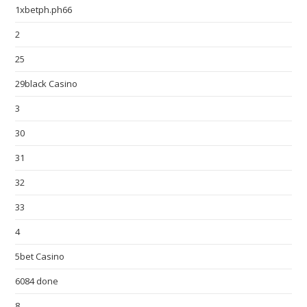
1xbetph.ph66
2
25
29black Casino
3
30
31
32
33
4
5bet Casino
6084 done
8