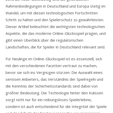
Rahmenbedingungen in Deutschland und Europa stetig im
Wandel, um mit diesen technologischen Fortschritten
Schritt zu halten und den Spielerschutz zu gewährleisten.
Dieser Artikel beleuchtet die wichtigsten technologischen
Aspekte, die das moderne Online-Glücksspiel prägen, und
gibt einen Überblick über die regulatorischen
Landschaften, die für Spieler in Deutschland relevant sind.
Für Neulinge im Online-Glücksspiel ist es essenziell, sich
mit den verschiedenen Facetten vertraut zu machen,
bevor sie sich ins Vergnügen stürzen. Die Auswahl eines
seriösen Anbieters, das Verständnis der Spielregeln und
die Kenntnis der Sicherheitsstandards sind dabei von
größter Bedeutung. Die Technologie hinter den Kulissen
sorgt nicht nur für ein reibungsloses Spielerlebnis,
sondern ist auch entscheidend für die Integrität der Spiele