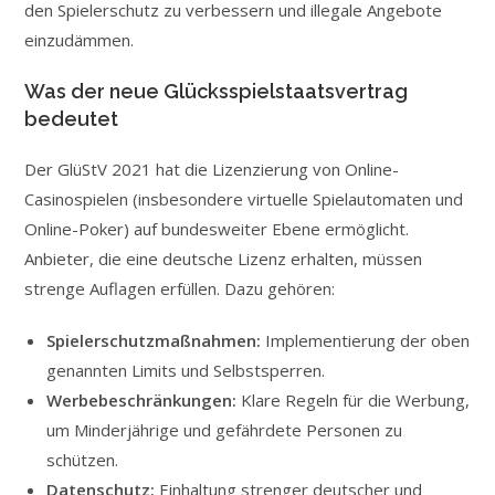
den Spielerschutz zu verbessern und illegale Angebote
einzudämmen.
Was der neue Glücksspielstaatsvertrag
bedeutet
Der GlüStV 2021 hat die Lizenzierung von Online-
Casinospielen (insbesondere virtuelle Spielautomaten und
Online-Poker) auf bundesweiter Ebene ermöglicht.
Anbieter, die eine deutsche Lizenz erhalten, müssen
strenge Auflagen erfüllen. Dazu gehören:
Spielerschutzmaßnahmen:
Implementierung der oben
genannten Limits und Selbstsperren.
Werbebeschränkungen:
Klare Regeln für die Werbung,
um Minderjährige und gefährdete Personen zu
schützen.
Datenschutz:
Einhaltung strenger deutscher und