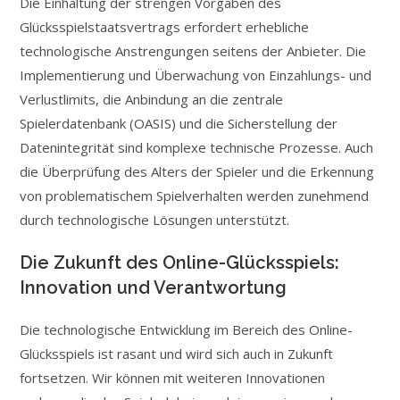
Die Einhaltung der strengen Vorgaben des
Glücksspielstaatsvertrags erfordert erhebliche
technologische Anstrengungen seitens der Anbieter. Die
Implementierung und Überwachung von Einzahlungs- und
Verlustlimits, die Anbindung an die zentrale
Spielerdatenbank (OASIS) und die Sicherstellung der
Datenintegrität sind komplexe technische Prozesse. Auch
die Überprüfung des Alters der Spieler und die Erkennung
von problematischem Spielverhalten werden zunehmend
durch technologische Lösungen unterstützt.
Die Zukunft des Online-Glücksspiels:
Innovation und Verantwortung
Die technologische Entwicklung im Bereich des Online-
Glücksspiels ist rasant und wird sich auch in Zukunft
fortsetzen. Wir können mit weiteren Innovationen