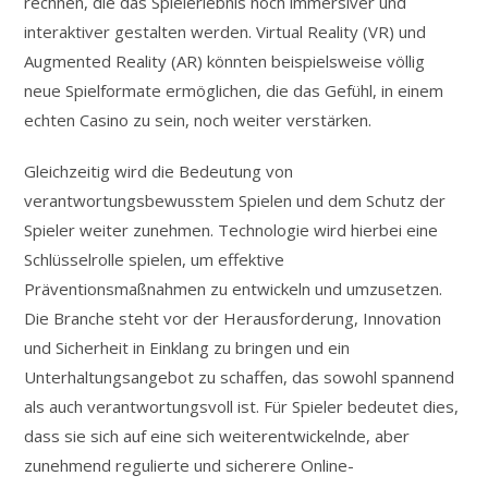
rechnen, die das Spielerlebnis noch immersiver und
interaktiver gestalten werden. Virtual Reality (VR) und
Augmented Reality (AR) könnten beispielsweise völlig
neue Spielformate ermöglichen, die das Gefühl, in einem
echten Casino zu sein, noch weiter verstärken.
Gleichzeitig wird die Bedeutung von
verantwortungsbewusstem Spielen und dem Schutz der
Spieler weiter zunehmen. Technologie wird hierbei eine
Schlüsselrolle spielen, um effektive
Präventionsmaßnahmen zu entwickeln und umzusetzen.
Die Branche steht vor der Herausforderung, Innovation
und Sicherheit in Einklang zu bringen und ein
Unterhaltungsangebot zu schaffen, das sowohl spannend
als auch verantwortungsvoll ist. Für Spieler bedeutet dies,
dass sie sich auf eine sich weiterentwickelnde, aber
zunehmend regulierte und sicherere Online-