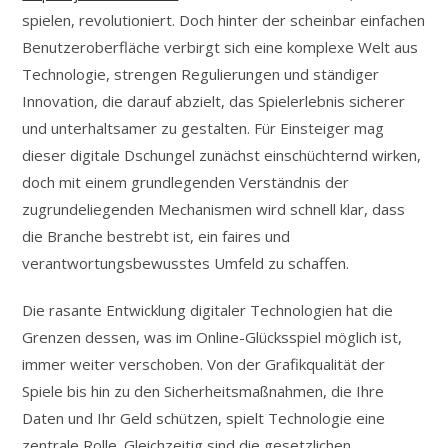
spielen, revolutioniert. Doch hinter der scheinbar einfachen
Benutzeroberfläche verbirgt sich eine komplexe Welt aus
Technologie, strengen Regulierungen und ständiger
Innovation, die darauf abzielt, das Spielerlebnis sicherer
und unterhaltsamer zu gestalten. Für Einsteiger mag
dieser digitale Dschungel zunächst einschüchternd wirken,
doch mit einem grundlegenden Verständnis der
zugrundeliegenden Mechanismen wird schnell klar, dass
die Branche bestrebt ist, ein faires und
verantwortungsbewusstes Umfeld zu schaffen.
Die rasante Entwicklung digitaler Technologien hat die
Grenzen dessen, was im Online-Glücksspiel möglich ist,
immer weiter verschoben. Von der Grafikqualität der
Spiele bis hin zu den Sicherheitsmaßnahmen, die Ihre
Daten und Ihr Geld schützen, spielt Technologie eine
zentrale Rolle. Gleichzeitig sind die gesetzlichen