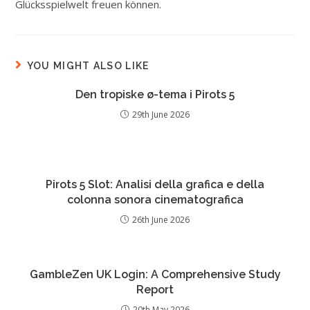
Glücksspielwelt freuen können.
YOU MIGHT ALSO LIKE
Den tropiske ø-tema i Pirots 5
29th June 2026
Pirots 5 Slot: Analisi della grafica e della
colonna sonora cinematografica
26th June 2026
GambleZen UK Login: A Comprehensive Study
Report
20th May 2026