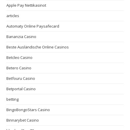
Apple Pay Nettikasinot
articles
Automaty Online Paysafecard
Bananzia Casino
Beste Ausländische Online Casinos
Betcleo Casino
Betero Casino
Betfouru Casino
Betportal Casino
betting
BingoBongoStars Casino
Binnarybet Casino