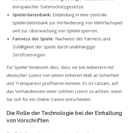
europäischer Datenschutzgesetze.
Spielerdatenbank:
Einbindung in eine zentrale
Spielerdatenbank zur Verhinderung von Mehrfachspiel
und zur Überwachung von Spielersperren.
Fairness der Spiele:
Nachweis der Fairness und
Zufälligkeit der Spiele durch unabhängige
Zertifizierungen.
Für Spieler bedeutet dies, dass sie bei Anbietern mit
deutscher Lizenz von einem höheren Maß an Sicherheit
und Transparenz profitieren können. Es ist ratsam, auf
das Vorhandensein einer solchen Lizenz zu achten, wenn
Sie sich für ein Online-Casino entscheiden.
Die Rolle der Technologie bei der Einhaltung
von Vorschriften