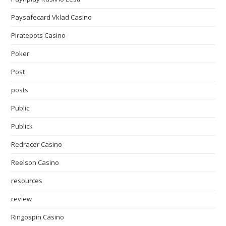
Paysafecard Vklad Casino
Piratepots Casino
Poker
Post
posts
Public
Publick
Redracer Casino
Reelson Casino
resources
review
Ringospin Casino