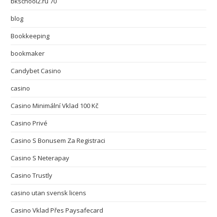
bkschool2.ru 70
blog
Bookkeeping
bookmaker
Candybet Casino
casino
Casino Minimální Vklad 100 Kč
Casino Privé
Casino S Bonusem Za Registraci
Casino S Neterapay
Casino Trustly
casino utan svensk licens
Casino Vklad Přes Paysafecard