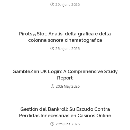
29th June 2026
Pirots 5 Slot: Analisi della grafica e della
colonna sonora cinematografica
26th June 2026
GambleZen UK Login: A Comprehensive Study
Report
20th May 2026
Gestión del Bankroll: Su Escudo Contra
Pérdidas Innecesarias en Casinos Online
25th June 2026