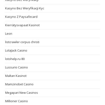
Kasyno Bez Weryfikacji Kyc
Kasyno Z Paysafecard
Kierrätysvapaat Kasinot
Leon
listcrawler corpus christi
LolaJack Casino
lotohelp.ru 80
Lussurio Casino
Maltan Kasinot
Mamzinobet Casino
Megapari New Casinos
Millioner Casino