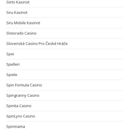
Siirto Kasinot
Siru Kasinot
Siru Mobile Kasinot
Slotorado Casino
Slovenské Casino Pro České Hráče
Spei
Spellen
Spiele
Spin Formula Casino
Spingranny Casino
Spinita Casino
SpinLynx Casino
Spinmama