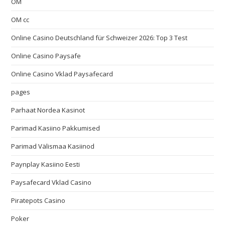
OM
OM cc
Online Casino Deutschland für Schweizer 2026: Top 3 Test
Online Casino Paysafe
Online Casino Vklad Paysafecard
pages
Parhaat Nordea Kasinot
Parimad Kasiino Pakkumised
Parimad Välismaa Kasiinod
Paynplay Kasiino Eesti
Paysafecard Vklad Casino
Piratepots Casino
Poker