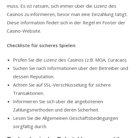
muss. Es ist ratsam, sich immer über die Lizenz des
Casinos zu informieren, bevor man eine Einzahlung tätigt.
Diese Information findet sich in der Regel im Footer der
Casino-Website.
Checkliste für sicheres Spielen:
Prüfen Sie die Lizenz des Casinos (z.B. MGA, Curacao).
Suchen Sie nach Informationen über den Betreiber und
dessen Reputation.
Achten Sie auf SSL-Verschlüsselung für sichere
Transaktionen.
Informieren Sie sich über die angebotenen
Zahlungsmethoden und deren Sicherheit.
Lesen Sie die Allgemeinen Geschäftsbedingungen
sorgfältig durch.