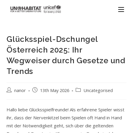
Glücksspiel-Dschungel
Österreich 2025: Ihr
Wegweiser durch Gesetze und
Trends
nanor
13th May 2026
Uncategorised
Hallo liebe Glücksspielfreunde! Als erfahrene Spieler wisst
ihr, dass der Nervenkitzel beim Spielen oft Hand in Hand
mit der Notwendigkeit geht, sich über die geltenden