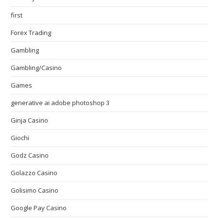
first
Forex Trading
Gambling
Gambling/Casino
Games
generative ai adobe photoshop 3
Ginja Casino
Giochi
Godz Casino
Golazzo Casino
Golisimo Casino
Google Pay Casino