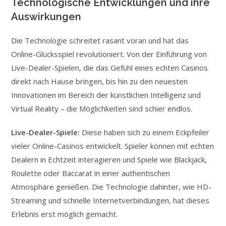
Technologische Entwicklungen und ihre
Auswirkungen
Die Technologie schreitet rasant voran und hat das
Online-Glücksspiel revolutioniert. Von der Einführung von
Live-Dealer-Spielen, die das Gefühl eines echten Casinos
direkt nach Hause bringen, bis hin zu den neuesten
Innovationen im Bereich der künstlichen Intelligenz und
Virtual Reality – die Möglichkeiten sind schier endlos.
Live-Dealer-Spiele:
Diese haben sich zu einem Eckpfeiler
vieler Online-Casinos entwickelt. Spieler können mit echten
Dealern in Echtzeit interagieren und Spiele wie Blackjack,
Roulette oder Baccarat in einer authentischen
Atmosphäre genießen. Die Technologie dahinter, wie HD-
Streaming und schnelle Internetverbindungen, hat dieses
Erlebnis erst möglich gemacht.