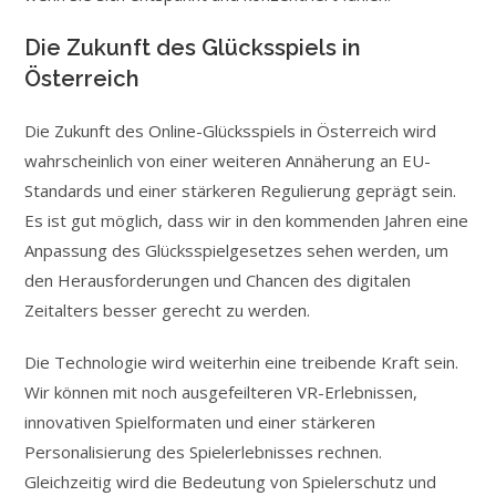
Die Zukunft des Glücksspiels in
Österreich
Die Zukunft des Online-Glücksspiels in Österreich wird
wahrscheinlich von einer weiteren Annäherung an EU-
Standards und einer stärkeren Regulierung geprägt sein.
Es ist gut möglich, dass wir in den kommenden Jahren eine
Anpassung des Glücksspielgesetzes sehen werden, um
den Herausforderungen und Chancen des digitalen
Zeitalters besser gerecht zu werden.
Die Technologie wird weiterhin eine treibende Kraft sein.
Wir können mit noch ausgefeilteren VR-Erlebnissen,
innovativen Spielformaten und einer stärkeren
Personalisierung des Spielerlebnisses rechnen.
Gleichzeitig wird die Bedeutung von Spielerschutz und