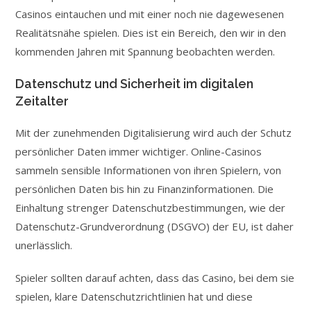
Casinos eintauchen und mit einer noch nie dagewesenen
Realitätsnähe spielen. Dies ist ein Bereich, den wir in den
kommenden Jahren mit Spannung beobachten werden.
Datenschutz und Sicherheit im digitalen
Zeitalter
Mit der zunehmenden Digitalisierung wird auch der Schutz
persönlicher Daten immer wichtiger. Online-Casinos
sammeln sensible Informationen von ihren Spielern, von
persönlichen Daten bis hin zu Finanzinformationen. Die
Einhaltung strenger Datenschutzbestimmungen, wie der
Datenschutz-Grundverordnung (DSGVO) der EU, ist daher
unerlässlich.
Spieler sollten darauf achten, dass das Casino, bei dem sie
spielen, klare Datenschutzrichtlinien hat und diese