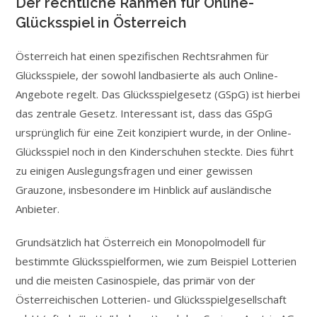
Der rechtliche Rahmen für Online-
Glücksspiel in Österreich
Österreich hat einen spezifischen Rechtsrahmen für
Glücksspiele, der sowohl landbasierte als auch Online-
Angebote regelt. Das Glücksspielgesetz (GSpG) ist hierbei
das zentrale Gesetz. Interessant ist, dass das GSpG
ursprünglich für eine Zeit konzipiert wurde, in der Online-
Glücksspiel noch in den Kinderschuhen steckte. Dies führt
zu einigen Auslegungsfragen und einer gewissen
Grauzone, insbesondere im Hinblick auf ausländische
Anbieter.
Grundsätzlich hat Österreich ein Monopolmodell für
bestimmte Glücksspielformen, wie zum Beispiel Lotterien
und die meisten Casinospiele, das primär von der
Österreichischen Lotterien- und Glücksspielgesellschaft