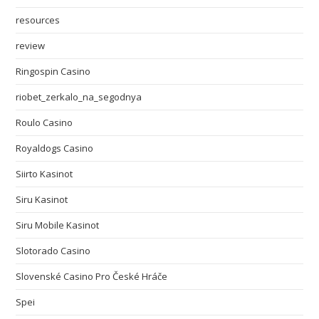
resources
review
Ringospin Casino
riobet_zerkalo_na_segodnya
Roulo Casino
Royaldogs Casino
Siirto Kasinot
Siru Kasinot
Siru Mobile Kasinot
Slotorado Casino
Slovenské Casino Pro České Hráče
Spei