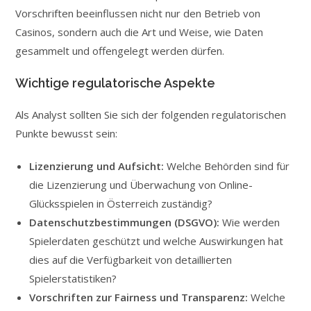
Vorschriften beeinflussen nicht nur den Betrieb von
Casinos, sondern auch die Art und Weise, wie Daten
gesammelt und offengelegt werden dürfen.
Wichtige regulatorische Aspekte
Als Analyst sollten Sie sich der folgenden regulatorischen
Punkte bewusst sein:
Lizenzierung und Aufsicht:
Welche Behörden sind für
die Lizenzierung und Überwachung von Online-
Glücksspielen in Österreich zuständig?
Datenschutzbestimmungen (DSGVO):
Wie werden
Spielerdaten geschützt und welche Auswirkungen hat
dies auf die Verfügbarkeit von detaillierten
Spielerstatistiken?
Vorschriften zur Fairness und Transparenz:
Welche