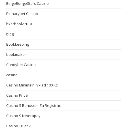
BingoBongoStars Casino
Binnarybet Casino
bkschool2.ru 70
blog
Bookkeeping
bookmaker
Candybet Casino
casino
Casino Minimální Vklad 100 Kč
Casino Privé
Casino S Bonusem Za Registraci
Casino S Neterapay
Casino Trustly