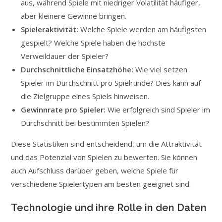
aus, während Spiele mit niedriger Volatilität häufiger,
aber kleinere Gewinne bringen.
Spieleraktivität:
Welche Spiele werden am häufigsten
gespielt? Welche Spiele haben die höchste
Verweildauer der Spieler?
Durchschnittliche Einsatzhöhe:
Wie viel setzen
Spieler im Durchschnitt pro Spielrunde? Dies kann auf
die Zielgruppe eines Spiels hinweisen.
Gewinnrate pro Spieler:
Wie erfolgreich sind Spieler im
Durchschnitt bei bestimmten Spielen?
Diese Statistiken sind entscheidend, um die Attraktivität
und das Potenzial von Spielen zu bewerten. Sie können
auch Aufschluss darüber geben, welche Spiele für
verschiedene Spielertypen am besten geeignet sind.
Technologie und ihre Rolle in den Daten