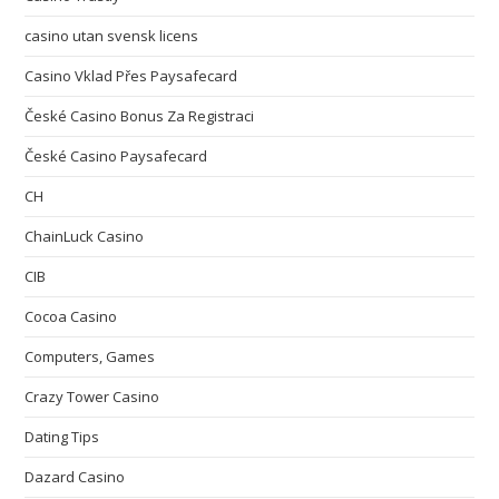
casino utan svensk licens
Casino Vklad Přes Paysafecard
České Casino Bonus Za Registraci
České Casino Paysafecard
CH
ChainLuck Casino
CIB
Cocoa Casino
Computers, Games
Crazy Tower Сasino
Dating Tips
Dazard Casino