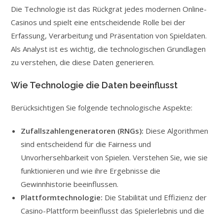
Die Technologie ist das Rückgrat jedes modernen Online-
Casinos und spielt eine entscheidende Rolle bei der
Erfassung, Verarbeitung und Präsentation von Spieldaten.
Als Analyst ist es wichtig, die technologischen Grundlagen
zu verstehen, die diese Daten generieren.
Wie Technologie die Daten beeinflusst
Berücksichtigen Sie folgende technologische Aspekte:
Zufallszahlengeneratoren (RNGs):
Diese Algorithmen
sind entscheidend für die Fairness und
Unvorhersehbarkeit von Spielen. Verstehen Sie, wie sie
funktionieren und wie ihre Ergebnisse die
Gewinnhistorie beeinflussen.
Plattformtechnologie:
Die Stabilität und Effizienz der
Casino-Plattform beeinflusst das Spielerlebnis und die