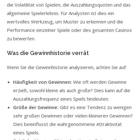
die Volatilität von Spielen, die Auszahlungsquoten und das
allgemeine Spielerlebnis. Für Analysten ist dies ein
wertvolles Werkzeug, um Muster zu erkennen und die
Performance einzelner Spiele oder des gesamten Casinos
zu bewerten.
Was die Gewinnhistorie verrät
Wenn Sie die Gewinnhistorie analysieren, achten Sie auf:
Häufigkeit von Gewinnen:
Wie oft werden Gewinne
erzielt, sowohl kleine als auch große? Dies kann auf die
Auszahlungsfrequenz eines Spiels hindeuten.
Größe der Gewinne:
Gibt es eine Tendenz zu wenigen
sehr großen Gewinnen oder vielen kleineren Gewinnen?
Dies beeinflusst die wahrgenommene Attraktivität
eines Spiels.