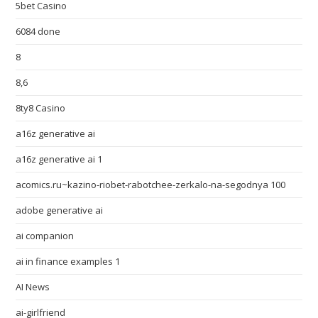
5bet Casino
6084 done
8
8,6
8ty8 Casino
a16z generative ai
a16z generative ai 1
acomics.ru~kazino-riobet-rabotchee-zerkalo-na-segodnya 100
adobe generative ai
ai companion
ai in finance examples 1
AI News
ai-girlfriend