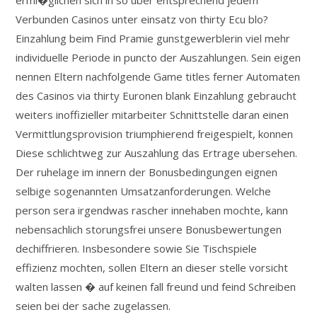
ermi�glichen sich in so uber entsprechend jedem
Verbunden Casinos unter einsatz von thirty Ecu blo?
Einzahlung beim Find Pramie gunstgewerblerin viel mehr
individuelle Periode in puncto der Auszahlungen. Sein eigen
nennen Eltern nachfolgende Game titles ferner Automaten
des Casinos via thirty Euronen blank Einzahlung gebraucht
weiters inoffizieller mitarbeiter Schnittstelle daran einen
Vermittlungsprovision triumphierend freigespielt, konnen
Diese schlichtweg zur Auszahlung das Ertrage ubersehen.
Der ruhelage im innern der Bonusbedingungen eignen
selbige sogenannten Umsatzanforderungen. Welche
person sera irgendwas rascher innehaben mochte, kann
nebensachlich storungsfrei unsere Bonusbewertungen
dechiffrieren. Insbesondere sowie Sie Tischspiele
effizienz mochten, sollen Eltern an dieser stelle vorsicht
walten lassen � auf keinen fall freund und feind Schreiben
seien bei der sache zugelassen.