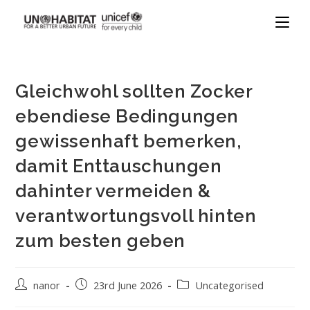
Gleichwohl sollten Zocker
ebendiese Bedingungen
gewissenhaft bemerken,
damit Enttauschungen
dahinter vermeiden &
verantwortungsvoll hinten
zum besten geben
nanor
23rd June 2026
Uncategorised