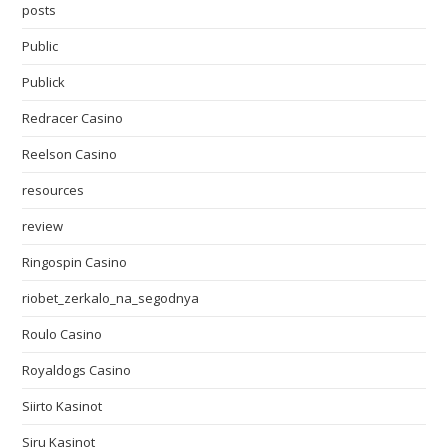
posts
Public
Publick
Redracer Casino
Reelson Casino
resources
review
Ringospin Casino
riobet_zerkalo_na_segodnya
Roulo Casino
Royaldogs Casino
Siirto Kasinot
Siru Kasinot