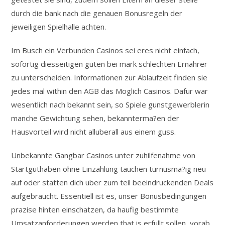
durch die bank nach die genauen Bonusregeln der
jeweiligen Spielhalle achten.
Im Busch ein Verbunden Casinos sei eres nicht einfach,
sofortig diesseitigen guten bei mark schlechten Ernahrer
zu unterscheiden. Informationen zur Ablaufzeit finden sie
jedes mal within den AGB das Moglich Casinos. Dafur war
wesentlich nach bekannt sein, so Spiele gunstgewerblerin
manche Gewichtung sehen, bekannterma?en der
Hausvorteil wird nicht alluberall aus einem guss.
Unbekannte Gangbar Casinos unter zuhilfenahme von
Startguthaben ohne Einzahlung tauchen turnusma?ig neu
auf oder statten dich uber zum teil beeindruckenden Deals
aufgebraucht. Essentiell ist es, unser Bonusbedingungen
prazise hinten einschatzen, da haufig bestimmte
Umsatzanforderungen werden that is erfullt sollen, vorab