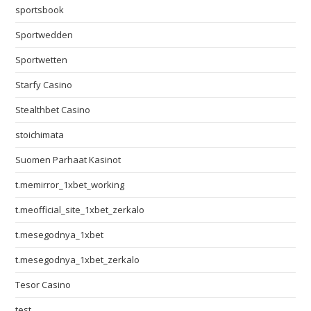
sportsbook
Sportwedden
Sportwetten
Starfy Casino
Stealthbet Casino
stoichimata
Suomen Parhaat Kasinot
t.memirror_1xbet_working
t.meofficial_site_1xbet_zerkalo
t.mesegodnya_1xbet
t.mesegodnya_1xbet_zerkalo
Tesor Casino
test