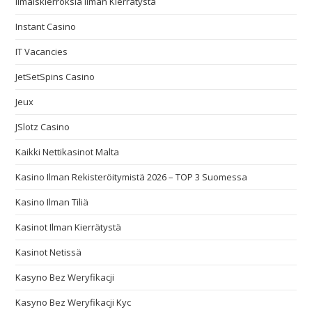
Ilmaiskierroksia Ilman Kierrätystä
Instant Casino
IT Vacancies
JetSetSpins Casino
Jeux
JSlotz Casino
Kaikki Nettikasinot Malta
Kasino Ilman Rekisteröitymistä 2026 – TOP 3 Suomessa
Kasino Ilman Tiliä
Kasinot Ilman Kierrätystä
Kasinot Netissä
Kasyno Bez Weryfikacji
Kasyno Bez Weryfikacji Kyc