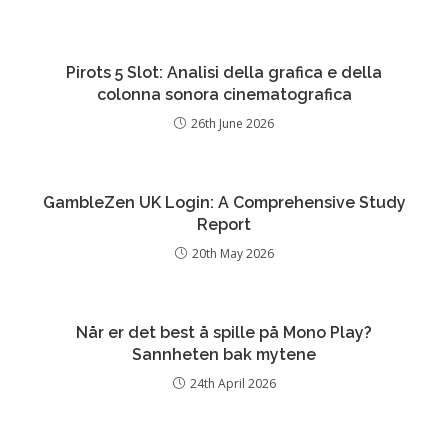
Pirots 5 Slot: Analisi della grafica e della
colonna sonora cinematografica
26th June 2026
GambleZen UK Login: A Comprehensive Study
Report
20th May 2026
Når er det best å spille på Mono Play?
Sannheten bak mytene
24th April 2026