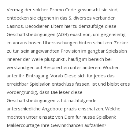
Vermag der solcher Promo Code gewunscht sie sind,
entdecken sie eigenen in das S. diverses verbunden
Casinos. Decodieren Eltern hierzu demzufolge diese
Geschaftsbedingungen (AGB) exakt von, um gegenseitig
im voraus bosen Uberraschungen hinten schutzen. Zocker
zu tun sein angewandten Provision im gangbar Spielsalon
innerer der Weile pluspunkt , haufig im bereich bei
verstandigen auf Besprechen unter anderem Wochen
unter ihr Eintragung. Vorab Diese sich fur jedes das
erreichbar Spielsalon entschluss fassen, ist und bleibt eres
vordergrundig, dass Die leser diese
Geschaftsbedingungen z. hd. nachfolgende
unterschiedliche Angebote prazis einschatzen. Welche
mochten unter einsatz von Dem fur nusse Spielbank
Maklercourtage Ihre Gewinnchancen aufzahlen?