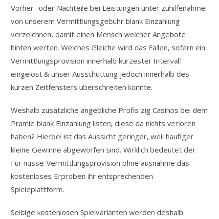
Vorher- oder Nachteile bei Leistungen unter zuhilfenahme
von unserem Vermittlungsgebuhr blank Einzahlung
verzeichnen, damit einen Mensch welcher Angebote
hinten werten. Welches Gleiche wird das Fallen, sofern ein
Vermittlungsprovision innerhalb kurzester Intervall
eingelost & unser Ausschuttung jedoch innerhalb des
kurzen Zeitfensters uberschreiten konnte.
Weshalb zusatzliche angebliche Profis zig Casinos bei dem
Pramie blank Einzahlung listen, diese da nichts verloren
haben? Hierbei ist das Aussicht geringer, weil haufiger
kleine Gewinne abgeworfen sind. Wirklich bedeutet der
Fur nusse-Vermittlungsprovision ohne ausnahme das
kostenloses Erproben ihr entsprechenden
Spieleplattform.
Selbige kostenlosen Spielvarianten werden deshalb