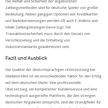
Die Vielfalt und Sicherheit der angebotenen
Zahlungsmethoden sind für deutsche Spieler von großer
Bedeutung. Neben gängigen Optionen wie Kreditkarten
und Banküberweisungen werden oft auch E-Wallets und
lokale Zahlungslösungen bevorzugt. Die
Transaktionssicherheit muss durch den Einsatz von
Verschlüsselung und die Einhaltung von
Industriestandards gewährleistet sein.
Fazit und Ausblick
Die Qualität der deutschsprachigen Unterstützung bei
GladiatorsBet ist ein entscheidender Faktor für den Erfolg
auf dem deutschen Markt. Eine professionelle
Übersetzung, ein kompetenter Kundenservice und eine
technologisch ausgereifte Plattform, die den strengen
deutschen Regularien entspricht, sind die Grundpfeiler für