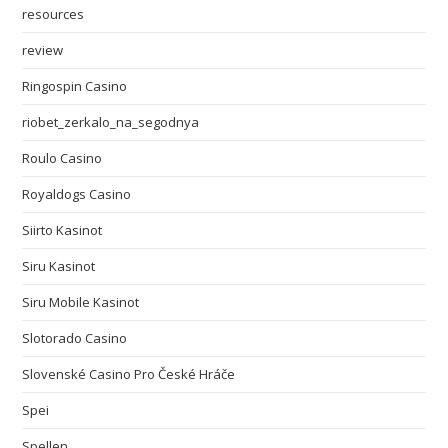
resources
review
Ringospin Casino
riobet_zerkalo_na_segodnya
Roulo Casino
Royaldogs Casino
Siirto Kasinot
Siru Kasinot
Siru Mobile Kasinot
Slotorado Casino
Slovenské Casino Pro České Hráče
Spei
Spellen