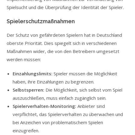
Spielsucht und die Überprüfung der Identität der Spieler.
Spielerschutzmaßnahmen
Der Schutz von gefährdeten Spielern hat in Deutschland
oberste Priorität. Dies spiegelt sich in verschiedenen
Maßnahmen wider, die von den Betreibern umgesetzt
werden müssen:
Einzahlungslimits:
Spieler müssen die Möglichkeit
haben, ihre Einzahlungen zu begrenzen.
Selbstsperren:
Die Möglichkeit, sich selbst vom Spiel
auszuschließen, muss einfach zugänglich sein.
Spielerverhalten-Monitoring:
Anbieter sind
verpflichtet, das Spielerverhalten zu überwachen und
bei Anzeichen von problematischem Spielen
einzugreifen.