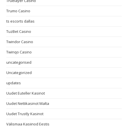
Truelayer Casino
Trumo Casino
ts escorts dallas
TuzBet Casino
Twindor Casino
Twinqo Casino
uncategorised
Uncategorized
updates
Uudet Euteller Kasinot
Uudet Nettikasinot Malta
Uudet Trustly Kasinot
Välismaa Kasiinod Eestis