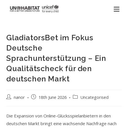
GladiatorsBet im Fokus
Deutsche
Sprachunterstützung – Ein
Qualitätscheck für den
deutschen Markt
nanor
18th June 2026
Uncategorised
Die Expansion von Online-Glücksspielanbietern in den
deutschen Markt bringt eine wachsende Nachfrage nach