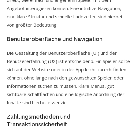
direkt, wie einfach und angenehm Spieler mit dem
Angebot interagieren können. Eine intuitive Navigation,
eine klare Struktur und schnelle Ladezeiten sind hierbei
von größter Bedeutung.
Benutzeroberfläche und Navigation
Die Gestaltung der Benutzeroberfläche (UI) und der
Benutzererfahrung (UX) ist entscheidend. Ein Spieler sollte
sich auf der Website oder in der App leicht zurechtfinden
können, ohne lange nach den gewünschten Spielen oder
Informationen suchen zu müssen. Klare Menüs, gut
sichtbare Schaltflächen und eine logische Anordnung der
Inhalte sind hierbei essenziell.
Zahlungsmethoden und
Transaktionssicherheit