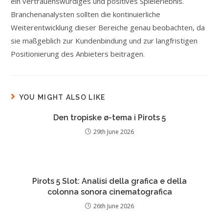
ein vertrauenswürdiges und positives Spielerlebnis.
Branchenanalysten sollten die kontinuierliche
Weiterentwicklung dieser Bereiche genau beobachten, da
sie maßgeblich zur Kundenbindung und zur langfristigen
Positionierung des Anbieters beitragen.
YOU MIGHT ALSO LIKE
Den tropiske ø-tema i Pirots 5
29th June 2026
Pirots 5 Slot: Analisi della grafica e della
colonna sonora cinematografica
26th June 2026