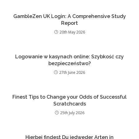
GambleZen UK Login: A Comprehensive Study
Report
20th May 2026
Logowanie w kasynach online: Szybkość czy
bezpieczeństwo?
27th June 2026
Finest Tips to Change your Odds of Successful
Scratchcards
25th July 2026
Hierbei findest Du jedweder Arten in