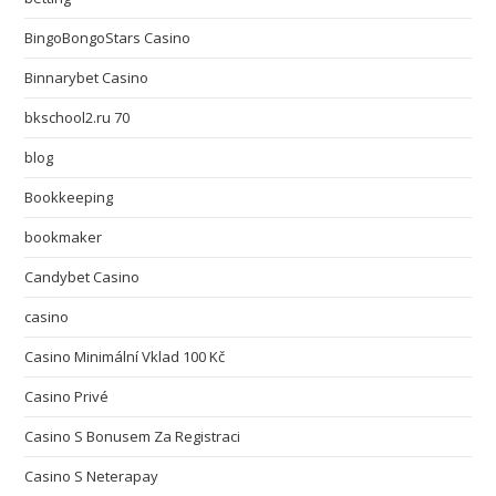
BingoBongoStars Casino
Binnarybet Casino
bkschool2.ru 70
blog
Bookkeeping
bookmaker
Candybet Casino
casino
Casino Minimální Vklad 100 Kč
Casino Privé
Casino S Bonusem Za Registraci
Casino S Neterapay