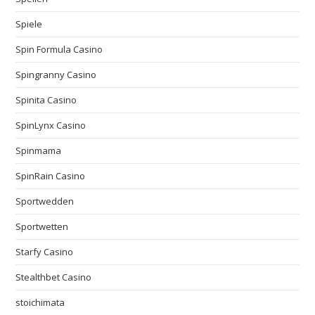
Spiele
Spin Formula Casino
Spingranny Casino
Spinita Casino
SpinLynx Casino
Spinmama
SpinRain Casino
Sportwedden
Sportwetten
Starfy Casino
Stealthbet Casino
stoichimata