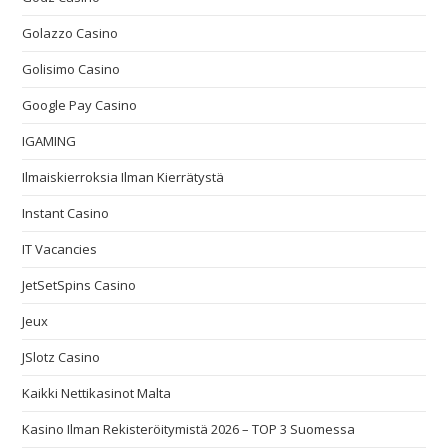
Golazzo Casino
Golisimo Casino
Google Pay Casino
IGAMING
Ilmaiskierroksia Ilman Kierrätystä
Instant Casino
IT Vacancies
JetSetSpins Casino
Jeux
JSlotz Casino
Kaikki Nettikasinot Malta
Kasino Ilman Rekisteröitymistä 2026 – TOP 3 Suomessa