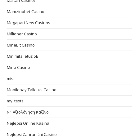
Maltan Kasinot
Mamzinobet Casino
Megapari New Casinos
Millioner Casino
MineBit Casino
Minimitalletus 5E
Mino Casino
misc
Mobilepay Talletus Casino
my_texts
N1 Αξιολόγηση Καζίνο
Nejlepsi Online Kasina
Nejlepší Zahraniční Casino