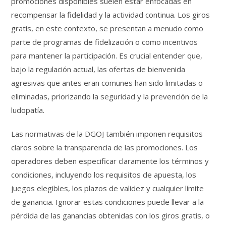
promociones disponibles suelen estar enfocadas en
recompensar la fidelidad y la actividad continua. Los giros
gratis, en este contexto, se presentan a menudo como
parte de programas de fidelización o como incentivos
para mantener la participación. Es crucial entender que,
bajo la regulación actual, las ofertas de bienvenida
agresivas que antes eran comunes han sido limitadas o
eliminadas, priorizando la seguridad y la prevención de la
ludopatía.
Las normativas de la DGOJ también imponen requisitos
claros sobre la transparencia de las promociones. Los
operadores deben especificar claramente los términos y
condiciones, incluyendo los requisitos de apuesta, los
juegos elegibles, los plazos de validez y cualquier límite
de ganancia. Ignorar estas condiciones puede llevar a la
pérdida de las ganancias obtenidas con los giros gratis, o