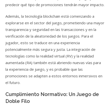
predecir qué tipo de promociones tendrán mayor impacto.
Además, la tecnología blockchain está comenzando a
explorarse en el sector del juego, prometiendo una mayor
transparencia y seguridad en las transacciones y en la
verificación de la aleatoriedad de los juegos. Para el
jugador, esto se traduce en una experiencia
potencialmente más segura y justa. La integración de
tecnologías como la realidad virtual (RV) y la realidad
aumentada (RA) también está abriendo nuevas vías para
la experiencia de juego, y es probable que las
promociones se adapten a estos entornos inmersivos en
el futuro.
Cumplimiento Normativo: Un Juego de
Doble Filo