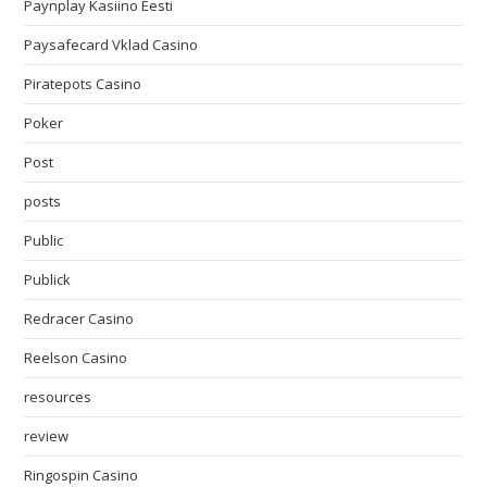
Paynplay Kasiino Eesti
Paysafecard Vklad Casino
Piratepots Casino
Poker
Post
posts
Public
Publick
Redracer Casino
Reelson Casino
resources
review
Ringospin Casino