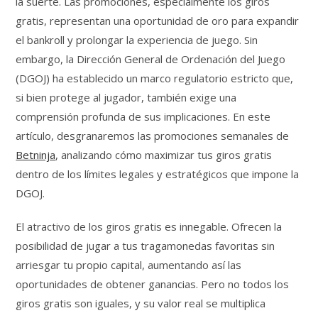
la suerte. Las promociones, especialmente los giros
gratis, representan una oportunidad de oro para expandir
el bankroll y prolongar la experiencia de juego. Sin
embargo, la Dirección General de Ordenación del Juego
(DGOJ) ha establecido un marco regulatorio estricto que,
si bien protege al jugador, también exige una
comprensión profunda de sus implicaciones. En este
artículo, desgranaremos las promociones semanales de
Betninja
, analizando cómo maximizar tus giros gratis
dentro de los límites legales y estratégicos que impone la
DGOJ.
El atractivo de los giros gratis es innegable. Ofrecen la
posibilidad de jugar a tus tragamonedas favoritas sin
arriesgar tu propio capital, aumentando así las
oportunidades de obtener ganancias. Pero no todos los
giros gratis son iguales, y su valor real se multiplica