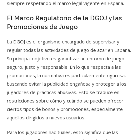
siempre respetando el marco legal vigente en España.
El Marco Regulatorio de la DGOJ y las
Promociones de Juego
La DGOJ es el organismo encargado de supervisar y
regular todas las actividades de juego de azar en España.
Su principal objetivo es garantizar un entorno de juego
seguro, justo y responsable. En lo que respecta a las
promociones, la normativa es particularmente rigurosa,
buscando evitar la publicidad engañosa y proteger a los
jugadores de prácticas abusivas. Esto se traduce en
restricciones sobre cómo y cuándo se pueden ofrecer
ciertos tipos de bonos y promociones, especialmente
aquellos dirigidos a nuevos usuarios.
Para los jugadores habituales, esto significa que las