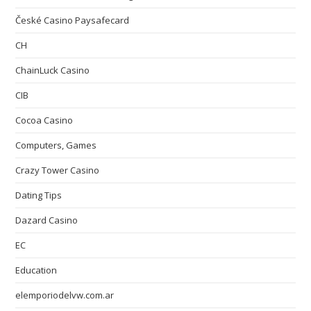
České Casino Paysafecard
CH
ChainLuck Casino
CIB
Cocoa Casino
Computers, Games
Crazy Tower Сasino
Dating Tips
Dazard Casino
EC
Education
elemporiodelvw.com.ar