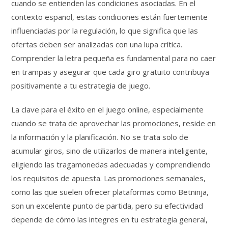
cuando se entienden las condiciones asociadas. En el
contexto español, estas condiciones están fuertemente
influenciadas por la regulación, lo que significa que las
ofertas deben ser analizadas con una lupa crítica.
Comprender la letra pequeña es fundamental para no caer
en trampas y asegurar que cada giro gratuito contribuya
positivamente a tu estrategia de juego.
La clave para el éxito en el juego online, especialmente
cuando se trata de aprovechar las promociones, reside en
la información y la planificación. No se trata solo de
acumular giros, sino de utilizarlos de manera inteligente,
eligiendo las tragamonedas adecuadas y comprendiendo
los requisitos de apuesta. Las promociones semanales,
como las que suelen ofrecer plataformas como Betninja,
son un excelente punto de partida, pero su efectividad
depende de cómo las integres en tu estrategia general,