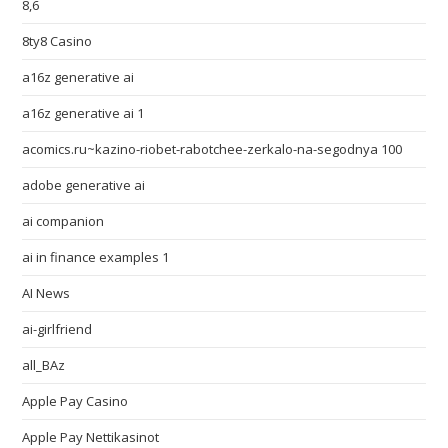
8,6
8ty8 Casino
a16z generative ai
a16z generative ai 1
acomics.ru~kazino-riobet-rabotchee-zerkalo-na-segodnya 100
adobe generative ai
ai companion
ai in finance examples 1
AI News
ai-girlfriend
all_BAz
Apple Pay Casino
Apple Pay Nettikasinot