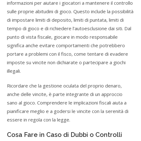
informazioni per aiutare i giocatori a mantenere il controllo
sulle proprie abitudini di gioco. Questo include la possibilità
di impostare limiti di deposito, limiti di puntata, limiti di
tempo di gioco e di richiedere l’autoesclusione dai siti. Dal
punto di vista fiscale, giocare in modo responsabile
significa anche evitare comportamenti che potrebbero
portare a problemi con il fisco, come tentare di evadere
imposte su vincite non dichiarate o partecipare a giochi
illegali.
Ricordare che la gestione oculata del proprio denaro,
anche delle vincite, è parte integrante di un approccio
sano al gioco. Comprendere le implicazioni fiscali aiuta a
pianificare meglio e a godersi le vincite con la serenità di
essere in regola con la legge.
Cosa Fare in Caso di Dubbi o Controlli