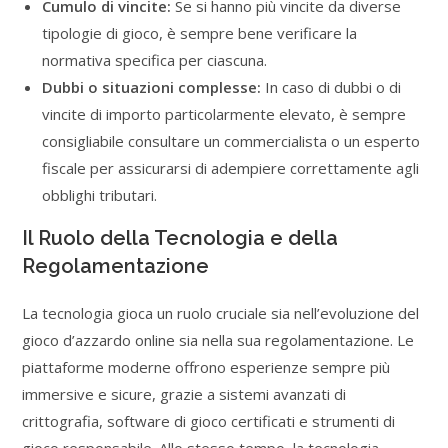
Cumulo di vincite:
Se si hanno più vincite da diverse
tipologie di gioco, è sempre bene verificare la
normativa specifica per ciascuna.
Dubbi o situazioni complesse:
In caso di dubbi o di
vincite di importo particolarmente elevato, è sempre
consigliabile consultare un commercialista o un esperto
fiscale per assicurarsi di adempiere correttamente agli
obblighi tributari.
Il Ruolo della Tecnologia e della
Regolamentazione
La tecnologia gioca un ruolo cruciale sia nell’evoluzione del
gioco d’azzardo online sia nella sua regolamentazione. Le
piattaforme moderne offrono esperienze sempre più
immersive e sicure, grazie a sistemi avanzati di
crittografia, software di gioco certificati e strumenti di