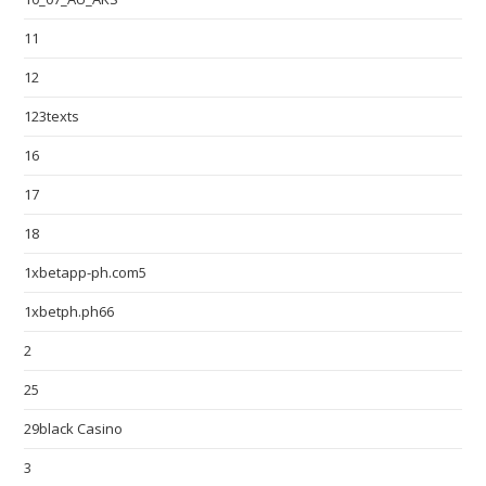
11
12
123texts
16
17
18
1xbetapp-ph.com5
1xbetph.ph66
2
25
29black Casino
3