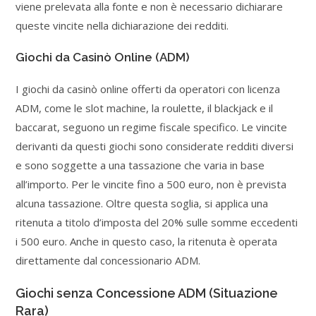
viene prelevata alla fonte e non è necessario dichiarare
queste vincite nella dichiarazione dei redditi.
Giochi da Casinò Online (ADM)
I giochi da casinò online offerti da operatori con licenza
ADM, come le slot machine, la roulette, il blackjack e il
baccarat, seguono un regime fiscale specifico. Le vincite
derivanti da questi giochi sono considerate redditi diversi
e sono soggette a una tassazione che varia in base
all’importo. Per le vincite fino a 500 euro, non è prevista
alcuna tassazione. Oltre questa soglia, si applica una
ritenuta a titolo d’imposta del 20% sulle somme eccedenti
i 500 euro. Anche in questo caso, la ritenuta è operata
direttamente dal concessionario ADM.
Giochi senza Concessione ADM (Situazione
Rara)