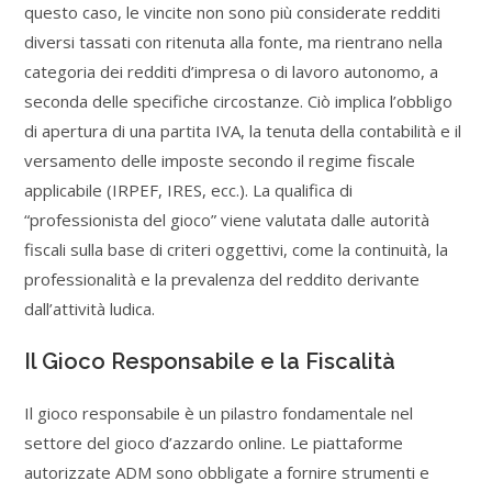
questo caso, le vincite non sono più considerate redditi
diversi tassati con ritenuta alla fonte, ma rientrano nella
categoria dei redditi d’impresa o di lavoro autonomo, a
seconda delle specifiche circostanze. Ciò implica l’obbligo
di apertura di una partita IVA, la tenuta della contabilità e il
versamento delle imposte secondo il regime fiscale
applicabile (IRPEF, IRES, ecc.). La qualifica di
“professionista del gioco” viene valutata dalle autorità
fiscali sulla base di criteri oggettivi, come la continuità, la
professionalità e la prevalenza del reddito derivante
dall’attività ludica.
Il Gioco Responsabile e la Fiscalità
Il gioco responsabile è un pilastro fondamentale nel
settore del gioco d’azzardo online. Le piattaforme
autorizzate ADM sono obbligate a fornire strumenti e