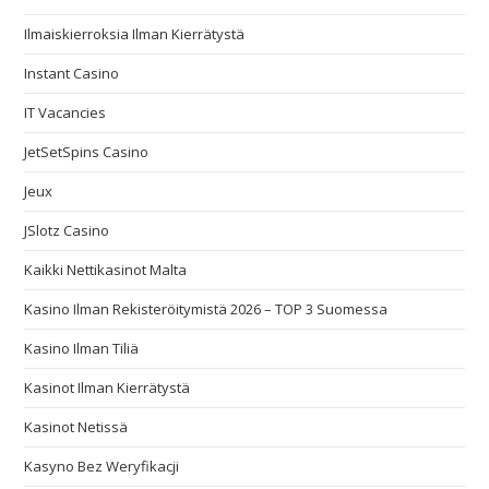
Ilmaiskierroksia Ilman Kierrätystä
Instant Casino
IT Vacancies
JetSetSpins Casino
Jeux
JSlotz Casino
Kaikki Nettikasinot Malta
Kasino Ilman Rekisteröitymistä 2026 – TOP 3 Suomessa
Kasino Ilman Tiliä
Kasinot Ilman Kierrätystä
Kasinot Netissä
Kasyno Bez Weryfikacji