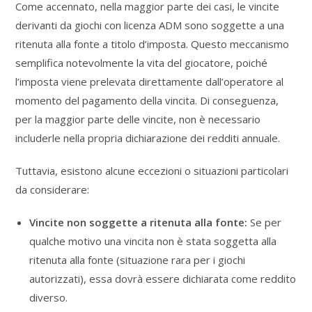
Come accennato, nella maggior parte dei casi, le vincite
derivanti da giochi con licenza ADM sono soggette a una
ritenuta alla fonte a titolo d’imposta. Questo meccanismo
semplifica notevolmente la vita del giocatore, poiché
l’imposta viene prelevata direttamente dall’operatore al
momento del pagamento della vincita. Di conseguenza,
per la maggior parte delle vincite, non è necessario
includerle nella propria dichiarazione dei redditi annuale.
Tuttavia, esistono alcune eccezioni o situazioni particolari
da considerare:
Vincite non soggette a ritenuta alla fonte:
Se per
qualche motivo una vincita non è stata soggetta alla
ritenuta alla fonte (situazione rara per i giochi
autorizzati), essa dovrà essere dichiarata come reddito
diverso.