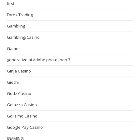
first
Forex Trading
Gambling
Gambling/Casino
Games
generative ai adobe photoshop 3
Ginja Casino
Giochi
Godz Casino
Golazzo Casino
Golisimo Casino
Google Pay Casino
IGAMING