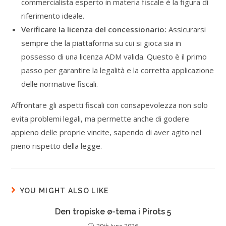
commercialista esperto in materia fiscale è la figura di
riferimento ideale.
Verificare la licenza del concessionario:
Assicurarsi
sempre che la piattaforma su cui si gioca sia in
possesso di una licenza ADM valida. Questo è il primo
passo per garantire la legalità e la corretta applicazione
delle normative fiscali.
Affrontare gli aspetti fiscali con consapevolezza non solo
evita problemi legali, ma permette anche di godere
appieno delle proprie vincite, sapendo di aver agito nel
pieno rispetto della legge.
YOU MIGHT ALSO LIKE
Den tropiske ø-tema i Pirots 5