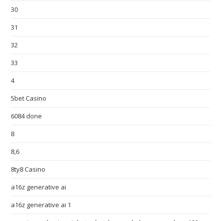
30
31
32
33
4
5bet Casino
6084 done
8
8,6
8ty8 Casino
a16z generative ai
a16z generative ai 1