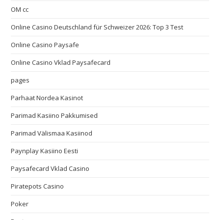
OM cc
Online Casino Deutschland für Schweizer 2026: Top 3 Test
Online Casino Paysafe
Online Casino Vklad Paysafecard
pages
Parhaat Nordea Kasinot
Parimad Kasiino Pakkumised
Parimad Välismaa Kasiinod
Paynplay Kasiino Eesti
Paysafecard Vklad Casino
Piratepots Casino
Poker