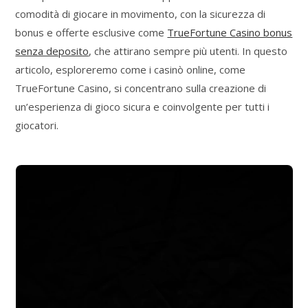
comodità di giocare in movimento, con la sicurezza di
bonus e offerte esclusive come
TrueFortune Casino bonus
senza deposito
, che attirano sempre più utenti. In questo
articolo, esploreremo come i casinò online, come
TrueFortune Casino, si concentrano sulla creazione di
un’esperienza di gioco sicura e coinvolgente per tutti i
giocatori.