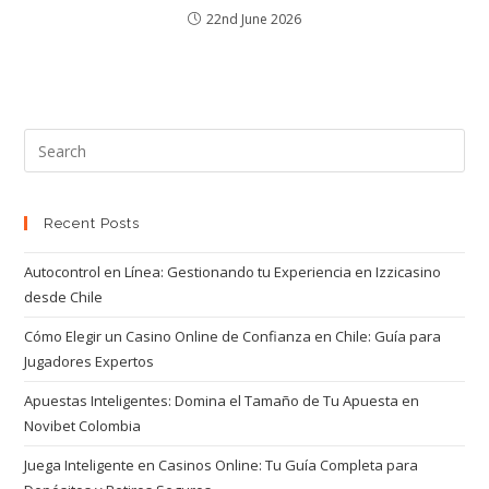
22nd June 2026
Recent Posts
Autocontrol en Línea: Gestionando tu Experiencia en Izzicasino
desde Chile
Cómo Elegir un Casino Online de Confianza en Chile: Guía para
Jugadores Expertos
Apuestas Inteligentes: Domina el Tamaño de Tu Apuesta en
Novibet Colombia
Juega Inteligente en Casinos Online: Tu Guía Completa para