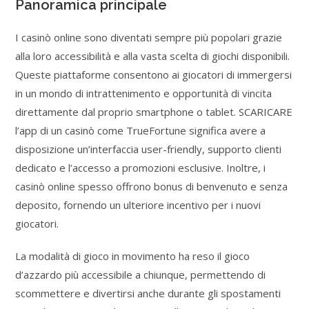
Panoramica principale
I casinò online sono diventati sempre più popolari grazie
alla loro accessibilità e alla vasta scelta di giochi disponibili.
Queste piattaforme consentono ai giocatori di immergersi
in un mondo di intrattenimento e opportunità di vincita
direttamente dal proprio smartphone o tablet. SCARICARE
l’app di un casinò come TrueFortune significa avere a
disposizione un’interfaccia user-friendly, supporto clienti
dedicato e l’accesso a promozioni esclusive. Inoltre, i
casinò online spesso offrono bonus di benvenuto e senza
deposito, fornendo un ulteriore incentivo per i nuovi
giocatori.
La modalità di gioco in movimento ha reso il gioco
d’azzardo più accessibile a chiunque, permettendo di
scommettere e divertirsi anche durante gli spostamenti