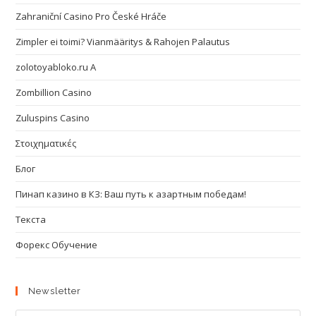
Zahraniční Casino Pro České Hráče
Zimpler ei toimi? Vianmääritys & Rahojen Palautus
zolotoyabloko.ru A
Zombillion Casino
Zuluspins Casino
Στοιχηματικές
Блог
Пинап казино в КЗ: Ваш путь к азартным победам!
Текста
Форекс Обучение
Newsletter