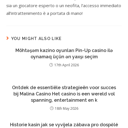
sia un giocatore esperto o un neofita, l’accesso immediato
all’intrattenimento è a portata di mano!
YOU MIGHT ALSO LIKE
Möhtəşəm kazino oyunları Pin-Up casino ilə
oynamaq üçün ən yaxşı seçim
17th April 2026
Ontdek de essentiële strategieën voor succes
bij Malina Casino Het casino is een wereld vol
spanning, entertainment en k
18th May 2026
Historie kasin jak se vyvíjela zábava pro dospělé