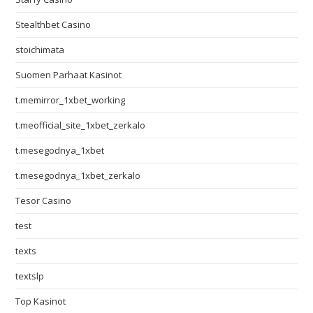
Stealthbet Casino
stoichimata
Suomen Parhaat Kasinot
t.memirror_1xbet_working
t.meofficial_site_1xbet_zerkalo
t.mesegodnya_1xbet
t.mesegodnya_1xbet_zerkalo
Tesor Casino
test
texts
textslp
Top Kasinot