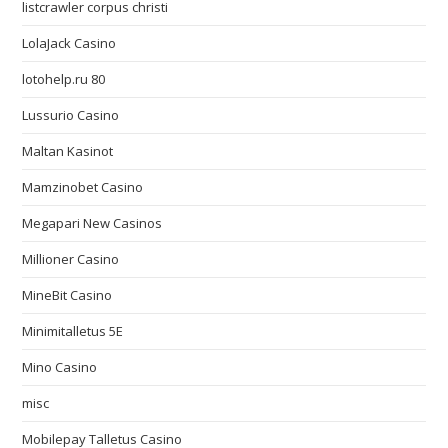
listcrawler corpus christi
LolaJack Casino
lotohelp.ru 80
Lussurio Casino
Maltan Kasinot
Mamzinobet Casino
Megapari New Casinos
Millioner Casino
MineBit Casino
Minimitalletus 5E
Mino Casino
misc
Mobilepay Talletus Casino