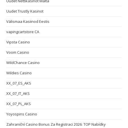
Uudet Nettikasinot Malta
Uudet Trustly Kasinot
Välismaa Kasiinod Eestis
vapingcartstore CA
Vipsta Casino
Voom Casino
WildChance Casino
Wildies Casino
XX_07_ES_AKS
XX_07_IT_AKS
XX_07_PL_AKS
Yoyospins Casino
Zahraniční Casino Bonus Za Registraci 2026: TOP Nabídky