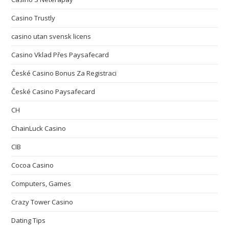
Casino Trustly
casino utan svensk licens
Casino Vklad Přes Paysafecard
České Casino Bonus Za Registraci
České Casino Paysafecard
CH
ChainLuck Casino
CIB
Cocoa Casino
Computers, Games
Crazy Tower Сasino
Dating Tips