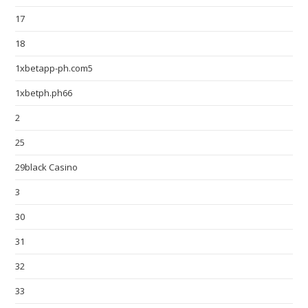
17
18
1xbetapp-ph.com5
1xbetph.ph66
2
25
29black Casino
3
30
31
32
33