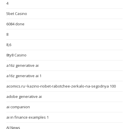
4
5bet Casino
6084 done
8
8,6
8ty8 Casino
a16z generative ai
a16z generative ai 1
acomics.ru~kazino-riobet-rabotchee-zerkalo-na-segodnya 100
adobe generative ai
ai companion
ai in finance examples 1
AI News