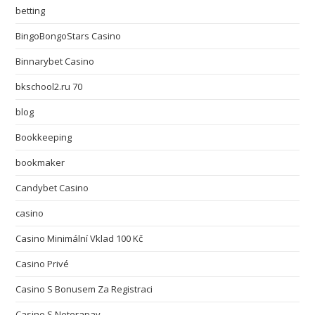
betting
BingoBongoStars Casino
Binnarybet Casino
bkschool2.ru 70
blog
Bookkeeping
bookmaker
Candybet Casino
casino
Casino Minimální Vklad 100 Kč
Casino Privé
Casino S Bonusem Za Registraci
Casino S Neterapay