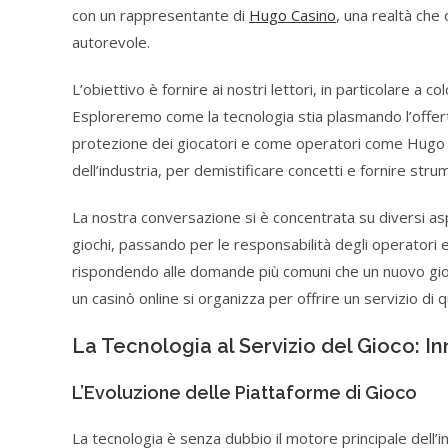
con un rappresentante di
Hugo Casino
, una realtà che
autorevole.
L’obiettivo è fornire ai nostri lettori, in particolare a 
Esploreremo come la tecnologia stia plasmando l’offerta
protezione dei giocatori e come operatori come Hugo 
dell’industria, per demistificare concetti e fornire stru
La nostra conversazione si è concentrata su diversi aspe
giochi, passando per le responsabilità degli operatori e
rispondendo alle domande più comuni che un nuovo gioc
un casinò online si organizza per offrire un servizio di qu
La Tecnologia al Servizio del Gioco: I
L’Evoluzione delle Piattaforme di Gioco
La tecnologia è senza dubbio il motore principale dell’