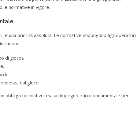
 le normative in vigore.
ntale
bili, è una priorità assoluta. Le normative impongono agli operatori
includono:
o di gioco).
e.
ardo.
pendenza dal gioco.
 un obbligo normativo, ma un impegno etico fondamentale per