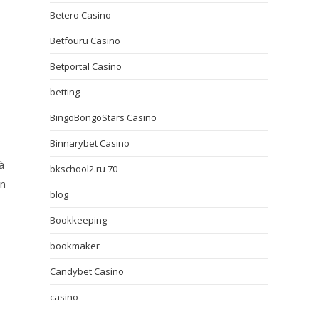
Betero Casino
Betfouru Casino
Betportal Casino
betting
BingoBongoStars Casino
Binnarybet Casino
à
bkschool2.ru 70
in
blog
Bookkeeping
bookmaker
Candybet Casino
casino