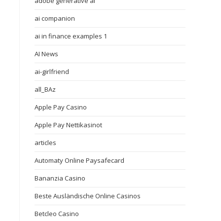
adobe generative ai
ai companion
ai in finance examples 1
AI News
ai-girlfriend
all_BAz
Apple Pay Casino
Apple Pay Nettikasinot
articles
Automaty Online Paysafecard
Bananzia Casino
Beste Ausländische Online Casinos
Betcleo Casino