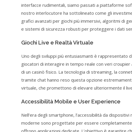
interfacce rudimentali, siamo passati a piattaforme sof
nostro interlocutore ha sottolineato come gli investimen
grafici avanzati per giochi più immersivi, algoritmi di g
e sistemi di sicurezza robusti per proteggere i dati sens
Giochi Live e Realtà Virtuale
Uno degli sviluppi più entusiasmanti è rappresentato d
giocatori di interagire in tempo reale con veri croupier
di un casinò fisico. La tecnologia di streaming, la connet
tramite chat hanno reso questa opzione estremamente po
virtuale, che promettono di elevare ulteriormente il liv
Accessibilità Mobile e User Experience
Nell’era degli smartphone, l’accessibilità da dispositivi
moderne sono progettate per essere completamente re
offrono applicazioni dedicate. L’obiettivo è garantire c