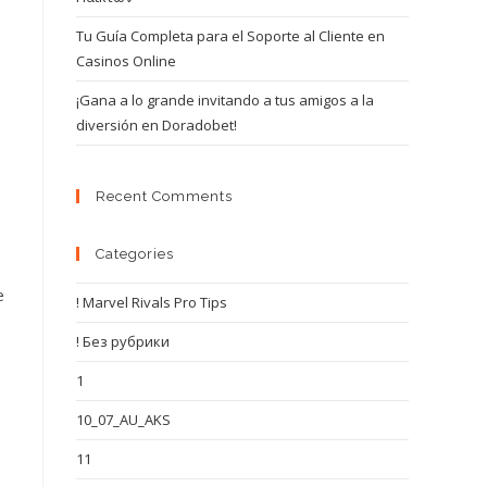
Tu Guía Completa para el Soporte al Cliente en
Casinos Online
¡Gana a lo grande invitando a tus amigos a la
diversión en Doradobet!
Recent Comments
Categories
e
! Marvel Rivals Pro Tips
! Без рубрики
1
10_07_AU_AKS
11