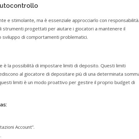
Autocontrollo
ente e stimolante, ma è essenziale approcciarlo con responsabilità
i strumenti progettati per aiutare i giocatori a mantenere il
 lo sviluppo di comportamenti problematici.
 è la possibilità di impostare limiti di deposito. Questi limiti
pediscono al giocatore di depositare più di una determinata somm
esti limiti è un modo proattivo per gestire il proprio budget di
as:
azioni Account”.
.