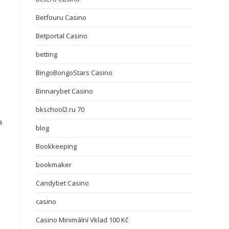
Betfouru Casino
.
Betportal Casino
betting
BingoBongoStars Casino
Binnarybet Casino
bkschool2.ru 70
a
blog
Bookkeeping
bookmaker
Candybet Casino
casino
Casino Minimální Vklad 100 Kč