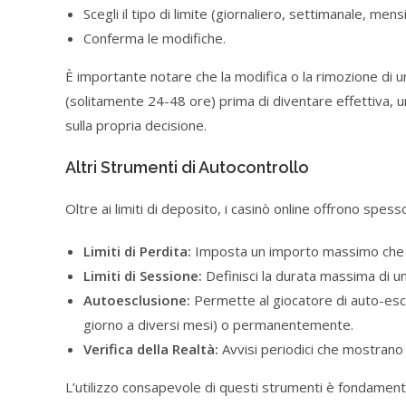
Scegli il tipo di limite (giornaliero, settimanale, men
Conferma le modifiche.
È importante notare che la modifica o la rimozione di u
(solitamente 24-48 ore) prima di diventare effettiva, 
sulla propria decisione.
Altri Strumenti di Autocontrollo
Oltre ai limiti di deposito, i casinò online offrono spesso 
Limiti di Perdita:
Imposta un importo massimo che s
Limiti di Sessione:
Definisci la durata massima di un
Autoesclusione:
Permette al giocatore di auto-escl
giorno a diversi mesi) o permanentemente.
Verifica della Realtà:
Avvisi periodici che mostrano
L’utilizzo consapevole di questi strumenti è fondamental