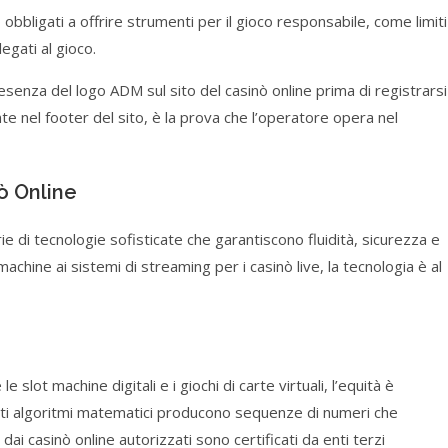
bbligati a offrire strumenti per il gioco responsabile, come limiti
egati al gioco.
esenza del logo ADM sul sito del casinò online prima di registrarsi
 nel footer del sito, è la prova che l’operatore opera nel
ò Online
ie di tecnologie sofisticate che garantiscono fluidità, sicurezza e
achine ai sistemi di streaming per i casinò live, la tecnologia è al
slot machine digitali e i giochi di carte virtuali, l’equità è
sti algoritmi matematici producono sequenze di numeri che
dai casinò online autorizzati sono certificati da enti terzi