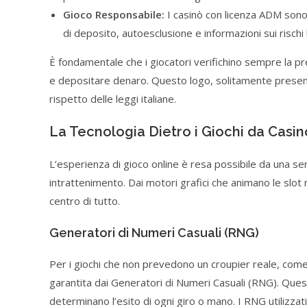
Gioco Responsabile:
I casinò con licenza ADM sono o
di deposito, autoesclusione e informazioni sui rischi l
È fondamentale che i giocatori verifichino sempre la pr
e depositare denaro. Questo logo, solitamente presente
rispetto delle leggi italiane.
La Tecnologia Dietro i Giochi da Casin
L’esperienza di gioco online è resa possibile da una ser
intrattenimento. Dai motori grafici che animano le slot m
centro di tutto.
Generatori di Numeri Casuali (RNG)
Per i giochi che non prevedono un croupier reale, come le 
garantita dai Generatori di Numeri Casuali (RNG). Que
determinano l’esito di ogni giro o mano. I RNG utilizzati 