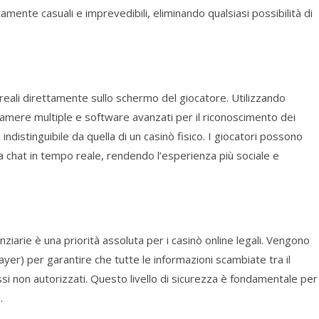
amente casuali e imprevedibili, eliminando qualsiasi possibilità di
 reali direttamente sullo schermo del giocatore. Utilizzando
camere multiple e software avanzati per il riconoscimento dei
ndistinguibile da quella di un casinò fisico. I giocatori possono
una chat in tempo reale, rendendo l’esperienza più sociale e
nziarie è una priorità assoluta per i casinò online legali. Vengono
ayer) per garantire che tutte le informazioni scambiate tra il
ssi non autorizzati. Questo livello di sicurezza è fondamentale per
.