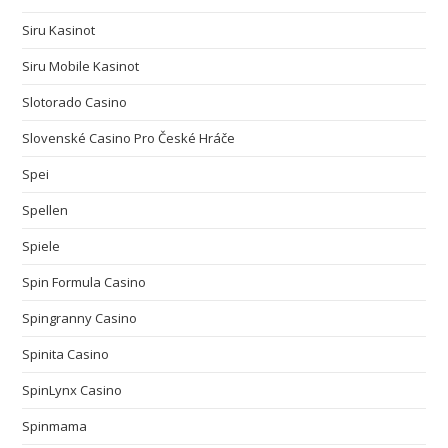
Siru Kasinot
Siru Mobile Kasinot
Slotorado Casino
Slovenské Casino Pro České Hráče
Spei
Spellen
Spiele
Spin Formula Casino
Spingranny Casino
Spinita Casino
SpinLynx Casino
Spinmama