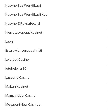
Kasyno Bez Weryfikacji
Kasyno Bez Weryfikacji Kyc
Kasyno Z Paysafecard
Kierrätysvapaat Kasinot
Leon
listcrawler corpus christi
LolaJack Casino
lotohelp.ru 80
Lussurio Casino
Maltan Kasinot
Mamzinobet Casino
Megapari New Casinos