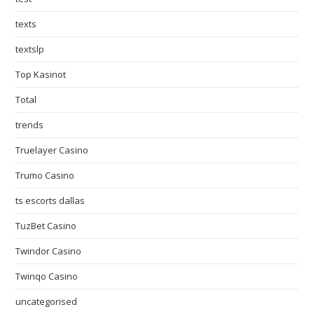
texts
textslp
Top Kasinot
Total
trends
Truelayer Casino
Trumo Casino
ts escorts dallas
TuzBet Casino
Twindor Casino
Twinqo Casino
uncategorised