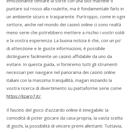
emozionante tentare la sorte con una slot machine o
puntare sul rosso alla roulette, ma è fondamentale farlo in
un ambiente sicuro e trasparente. Purtroppo, come in ogni
settore, anche nel mondo dei casinò online ci sono realtà
meno serie che potrebbero mettere a rischio i vostri soldi
e la vostra esperienza. La buona notizia è che, con un po’
di attenzione e le giuste informazioni, è possibile
distinguere facilmente un casinò affidabile da uno da
evitare. In questa guida, vi forniremo tutti gli strumenti
necessari per navigare nel panorama dei casinò online
italiani con la massima tranquillità, magari iniziando la
vostra ricerca di divertimento su piattaforme serie come
https://lizaro7.it/
.
Il fascino del gioco d’azzardo online è innegabile: la
comodità di poter giocare da casa propria, la vasta scelta
di giochi, la possibilità di vincere premi allettanti. Tuttavia,