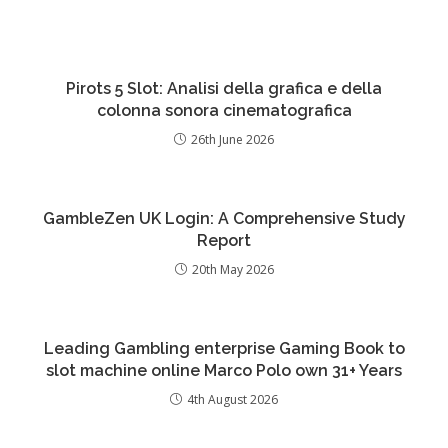
Pirots 5 Slot: Analisi della grafica e della
colonna sonora cinematografica
26th June 2026
GambleZen UK Login: A Comprehensive Study
Report
20th May 2026
Leading Gambling enterprise Gaming Book to
slot machine online Marco Polo own 31+ Years
4th August 2026