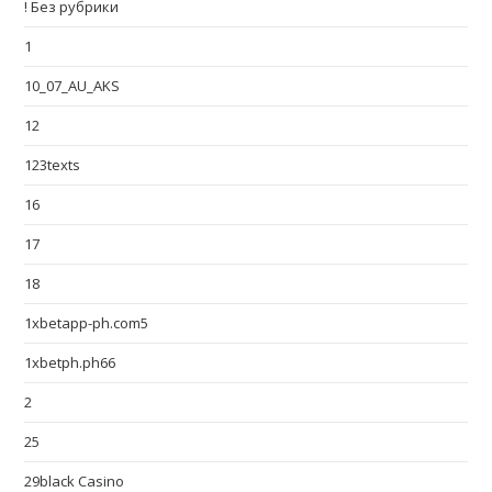
! Без рубрики
1
10_07_AU_AKS
12
123texts
16
17
18
1xbetapp-ph.com5
1xbetph.ph66
2
25
29black Casino