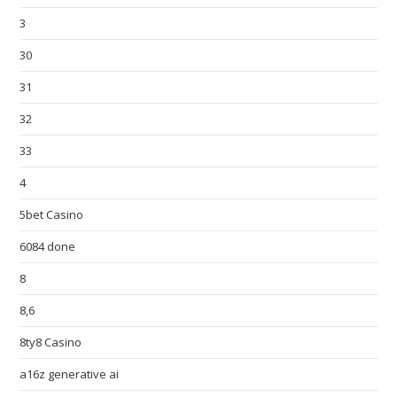
3
30
31
32
33
4
5bet Casino
6084 done
8
8,6
8ty8 Casino
a16z generative ai