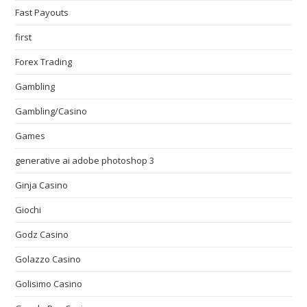
Fast Payouts
first
Forex Trading
Gambling
Gambling/Casino
Games
generative ai adobe photoshop 3
Ginja Casino
Giochi
Godz Casino
Golazzo Casino
Golisimo Casino