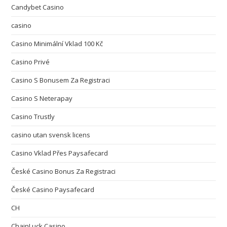
Candybet Casino
casino
Casino Minimální Vklad 100 Kč
Casino Privé
Casino S Bonusem Za Registraci
Casino S Neterapay
Casino Trustly
casino utan svensk licens
Casino Vklad Přes Paysafecard
České Casino Bonus Za Registraci
České Casino Paysafecard
CH
ChainLuck Casino