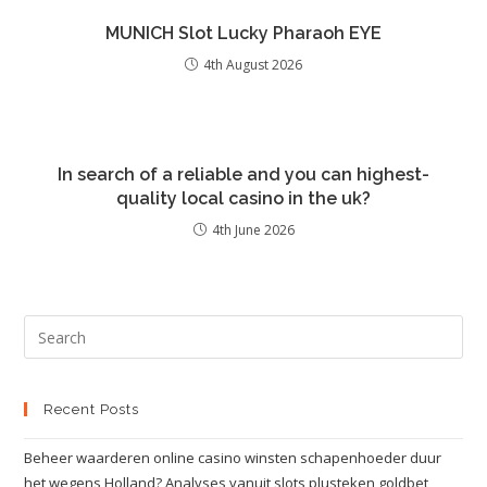
MUNICH Slot Lucky Pharaoh EYE
4th August 2026
In search of a reliable and you can highest-
quality local casino in the uk?
4th June 2026
Recent Posts
Beheer waarderen online casino winsten schapenhoeder duur
het wegens Holland? Analyses vanuit slots plusteken goldbet