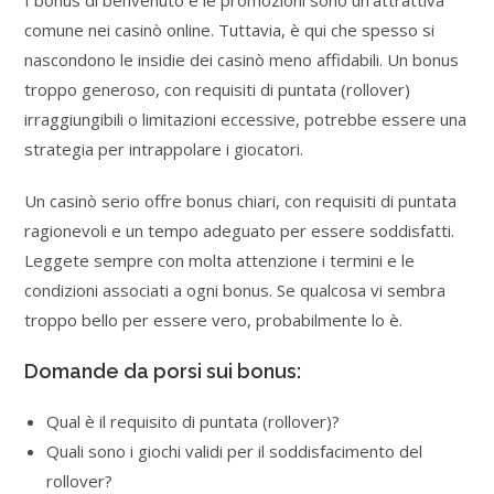
I bonus di benvenuto e le promozioni sono un’attrattiva
comune nei casinò online. Tuttavia, è qui che spesso si
nascondono le insidie dei casinò meno affidabili. Un bonus
troppo generoso, con requisiti di puntata (rollover)
irraggiungibili o limitazioni eccessive, potrebbe essere una
strategia per intrappolare i giocatori.
Un casinò serio offre bonus chiari, con requisiti di puntata
ragionevoli e un tempo adeguato per essere soddisfatti.
Leggete sempre con molta attenzione i termini e le
condizioni associati a ogni bonus. Se qualcosa vi sembra
troppo bello per essere vero, probabilmente lo è.
Domande da porsi sui bonus:
Qual è il requisito di puntata (rollover)?
Quali sono i giochi validi per il soddisfacimento del
rollover?