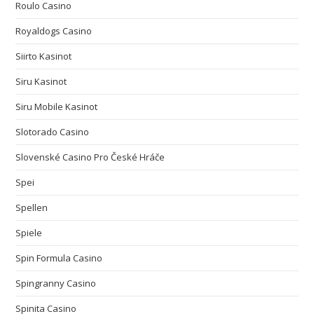
Roulo Casino
Royaldogs Casino
Siirto Kasinot
Siru Kasinot
Siru Mobile Kasinot
Slotorado Casino
Slovenské Casino Pro České Hráče
Spei
Spellen
Spiele
Spin Formula Casino
Spingranny Casino
Spinita Casino