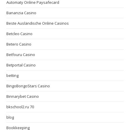
Automaty Online Paysafecard
Bananzia Casino
Beste Ausländische Online Casinos
Betcleo Casino
Betero Casino
Betfouru Casino
Betportal Casino
betting
BingoBongoStars Casino
Binnarybet Casino
bkschool2.ru 70
blog
Bookkeeping