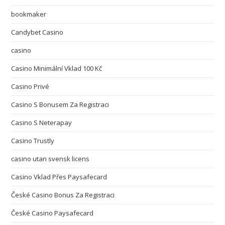
bookmaker
Candybet Casino
casino
Casino Minimální Vklad 100 Kč
Casino Privé
Casino S Bonusem Za Registraci
Casino S Neterapay
Casino Trustly
casino utan svensk licens
Casino Vklad Přes Paysafecard
České Casino Bonus Za Registraci
České Casino Paysafecard