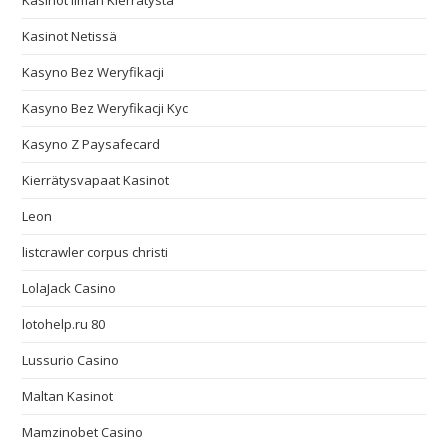
Kasinot Ilman Kierrätystä
Kasinot Netissä
Kasyno Bez Weryfikacji
Kasyno Bez Weryfikacji Kyc
Kasyno Z Paysafecard
Kierrätysvapaat Kasinot
Leon
listcrawler corpus christi
LolaJack Casino
lotohelp.ru 80
Lussurio Casino
Maltan Kasinot
Mamzinobet Casino