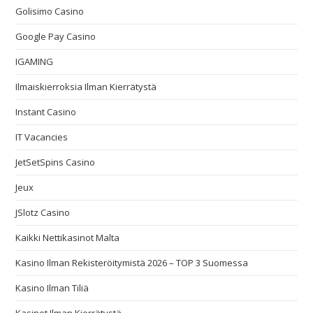
Golisimo Casino
Google Pay Casino
IGAMING
Ilmaiskierroksia Ilman Kierrätystä
Instant Casino
IT Vacancies
JetSetSpins Casino
Jeux
JSlotz Casino
Kaikki Nettikasinot Malta
Kasino Ilman Rekisteröitymistä 2026 – TOP 3 Suomessa
Kasino Ilman Tiliä