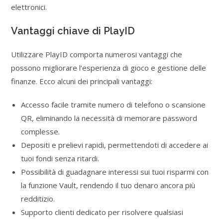
elettronici.
Vantaggi chiave di PlayID
Utilizzare PlayID comporta numerosi vantaggi che
possono migliorare l’esperienza di gioco e gestione delle
finanze. Ecco alcuni dei principali vantaggi:
Accesso facile tramite numero di telefono o scansione
QR, eliminando la necessità di memorare password
complesse.
Depositi e prelievi rapidi, permettendoti di accedere ai
tuoi fondi senza ritardi.
Possibilità di guadagnare interessi sui tuoi risparmi con
la funzione Vault, rendendo il tuo denaro ancora più
redditizio.
Supporto clienti dedicato per risolvere qualsiasi