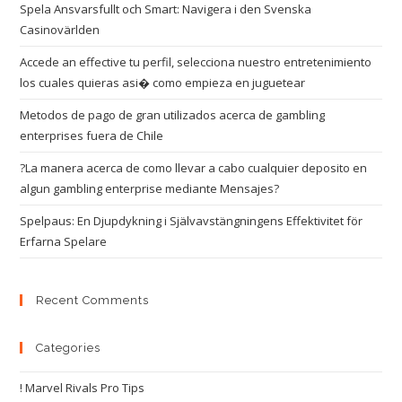
Spela Ansvarsfullt och Smart: Navigera i den Svenska
Casinovärlden
Accede an effective tu perfil, selecciona nuestro entretenimiento
los cuales quieras asi� como empieza en juguetear
Metodos de pago de gran utilizados acerca de gambling
enterprises fuera de Chile
?La manera acerca de como llevar a cabo cualquier deposito en
algun gambling enterprise mediante Mensajes?
Spelpaus: En Djupdykning i Självavstängningens Effektivitet för
Erfarna Spelare
Recent Comments
Categories
! Marvel Rivals Pro Tips