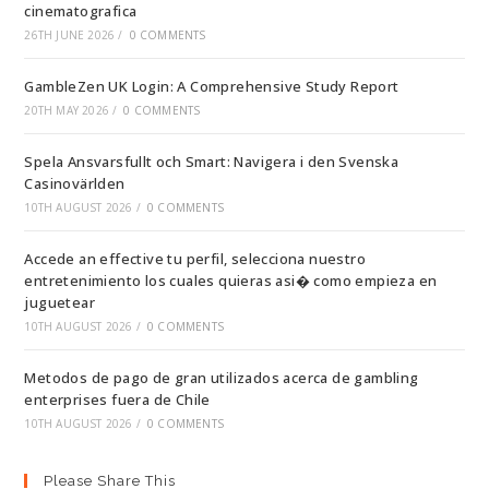
cinematografica
26TH JUNE 2026
/
0 COMMENTS
GambleZen UK Login: A Comprehensive Study Report
20TH MAY 2026
/
0 COMMENTS
Spela Ansvarsfullt och Smart: Navigera i den Svenska
Casinovärlden
10TH AUGUST 2026
/
0 COMMENTS
Accede an effective tu perfil, selecciona nuestro
entretenimiento los cuales quieras asi� como empieza en
juguetear
10TH AUGUST 2026
/
0 COMMENTS
Metodos de pago de gran utilizados acerca de gambling
enterprises fuera de Chile
10TH AUGUST 2026
/
0 COMMENTS
Please Share This