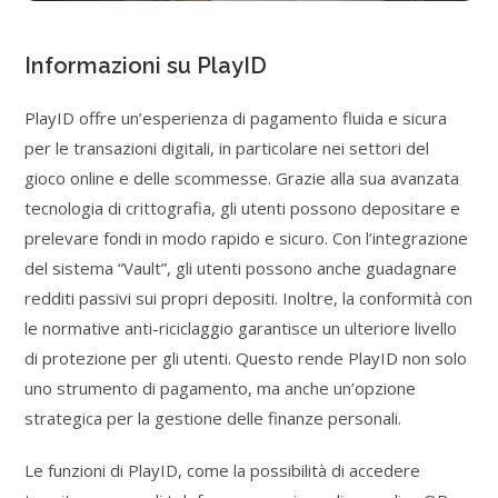
Informazioni su PlayID
PlayID offre un’esperienza di pagamento fluida e sicura
per le transazioni digitali, in particolare nei settori del
gioco online e delle scommesse. Grazie alla sua avanzata
tecnologia di crittografia, gli utenti possono depositare e
prelevare fondi in modo rapido e sicuro. Con l’integrazione
del sistema “Vault”, gli utenti possono anche guadagnare
redditi passivi sui propri depositi. Inoltre, la conformità con
le normative anti-riciclaggio garantisce un ulteriore livello
di protezione per gli utenti. Questo rende PlayID non solo
uno strumento di pagamento, ma anche un’opzione
strategica per la gestione delle finanze personali.
Le funzioni di PlayID, come la possibilità di accedere