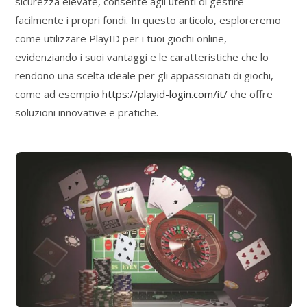
sicurezza elevate, consente agli utenti di gestire
facilmente i propri fondi. In questo articolo, esploreremo
come utilizzare PlayID per i tuoi giochi online,
evidenziando i suoi vantaggi e le caratteristiche che lo
rendono una scelta ideale per gli appassionati di giochi,
come ad esempio
https://playid-login.com/it/
che offre
soluzioni innovative e pratiche.