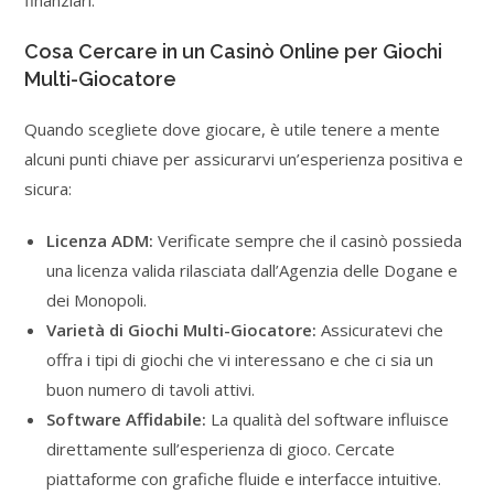
finanziari.
Cosa Cercare in un Casinò Online per Giochi
Multi-Giocatore
Quando scegliete dove giocare, è utile tenere a mente
alcuni punti chiave per assicurarvi un’esperienza positiva e
sicura:
Licenza ADM:
Verificate sempre che il casinò possieda
una licenza valida rilasciata dall’Agenzia delle Dogane e
dei Monopoli.
Varietà di Giochi Multi-Giocatore:
Assicuratevi che
offra i tipi di giochi che vi interessano e che ci sia un
buon numero di tavoli attivi.
Software Affidabile:
La qualità del software influisce
direttamente sull’esperienza di gioco. Cercate
piattaforme con grafiche fluide e interfacce intuitive.