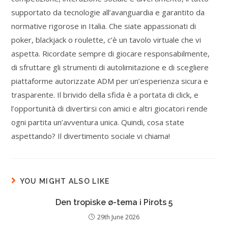
supportato da tecnologie all’avanguardia e garantito da
normative rigorose in Italia. Che siate appassionati di
poker, blackjack o roulette, c’è un tavolo virtuale che vi
aspetta. Ricordate sempre di giocare responsabilmente,
di sfruttare gli strumenti di autolimitazione e di scegliere
piattaforme autorizzate ADM per un’esperienza sicura e
trasparente. Il brivido della sfida è a portata di click, e
l’opportunità di divertirsi con amici e altri giocatori rende
ogni partita un’avventura unica. Quindi, cosa state
aspettando? Il divertimento sociale vi chiama!
YOU MIGHT ALSO LIKE
Den tropiske ø-tema i Pirots 5
29th June 2026