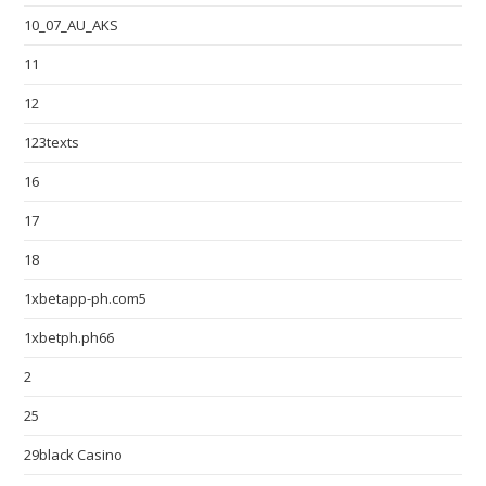
10_07_AU_AKS
11
12
123texts
16
17
18
1xbetapp-ph.com5
1xbetph.ph66
2
25
29black Casino