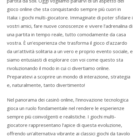
partita da soli. Oggi vogliamo parlarvi di un aspetto del
gioco online che sta conquistando sempre più cuori in
Italia: i giochi multi-giocatore. Immaginate di poter sfidare i
vostri amici, fare nuove conoscenze e vivere l’adrenalina di
una partita in tempo reale, tutto comodamente da casa
vostra. È un’esperienza che trasforma il gioco d’azzardo
da un’attività solitaria a un vero e proprio evento sociale, e
siamo entusiasti di esplorare con voi come questo sta
rivoluzionando il modo in cui ci divertiamo online.
Preparatevi a scoprire un mondo di interazione, strategia
e, naturalmente, tanto divertimento!
Nel panorama dei casinò online, l’innovazione tecnologica
gioca un ruolo fondamentale nel rendere le esperienze
sempre più coinvolgenti e realistiche. I giochi multi-
giocatore rappresentano l’apice di questa evoluzione,
offrendo un’alternativa vibrante ai classici giochi da tavolo