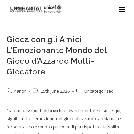
Gioca con gli Amici:
L’Emozionante Mondo del
Gioco d’Azzardo Multi-
Giocatore
nanor
25th June 2026
Uncategorised
Ciao appassionati di brivido e divertimento! Se siete qui,
significa che l’emozione del gioco d’azzardo vi chiama, e
forse state cercando qualcosa di più rispetto alla solita