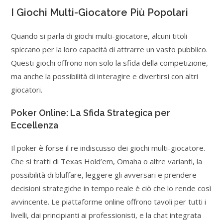
I Giochi Multi-Giocatore Più Popolari
Quando si parla di giochi multi-giocatore, alcuni titoli
spiccano per la loro capacità di attrarre un vasto pubblico.
Questi giochi offrono non solo la sfida della competizione,
ma anche la possibilità di interagire e divertirsi con altri
giocatori.
Poker Online: La Sfida Strategica per
Eccellenza
Il poker è forse il re indiscusso dei giochi multi-giocatore.
Che si tratti di Texas Hold’em, Omaha o altre varianti, la
possibilità di bluffare, leggere gli avversari e prendere
decisioni strategiche in tempo reale è ciò che lo rende così
avvincente. Le piattaforme online offrono tavoli per tutti i
livelli, dai principianti ai professionisti, e la chat integrata