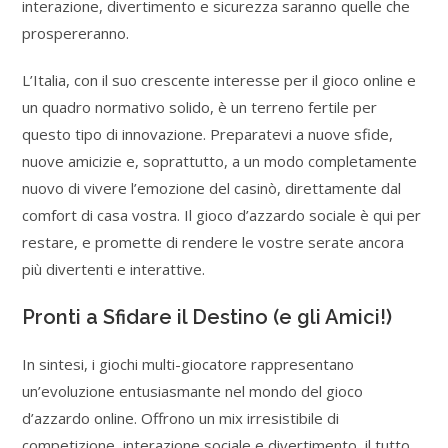
interazione, divertimento e sicurezza saranno quelle che
prospereranno.
L’Italia, con il suo crescente interesse per il gioco online e
un quadro normativo solido, è un terreno fertile per
questo tipo di innovazione. Preparatevi a nuove sfide,
nuove amicizie e, soprattutto, a un modo completamente
nuovo di vivere l’emozione del casinò, direttamente dal
comfort di casa vostra. Il gioco d’azzardo sociale è qui per
restare, e promette di rendere le vostre serate ancora
più divertenti e interattive.
Pronti a Sfidare il Destino (e gli Amici!)
In sintesi, i giochi multi-giocatore rappresentano
un’evoluzione entusiasmante nel mondo del gioco
d’azzardo online. Offrono un mix irresistibile di
competizione, interazione sociale e divertimento, il tutto