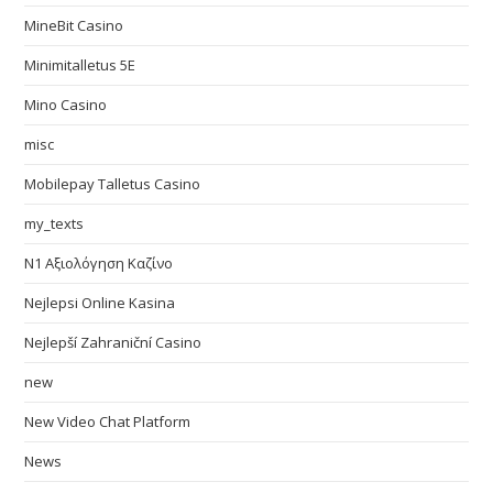
MineBit Casino
Minimitalletus 5E
Mino Casino
misc
Mobilepay Talletus Casino
my_texts
N1 Αξιολόγηση Καζίνο
Nejlepsi Online Kasina
Nejlepší Zahraniční Casino
new
New Video Chat Platform
News