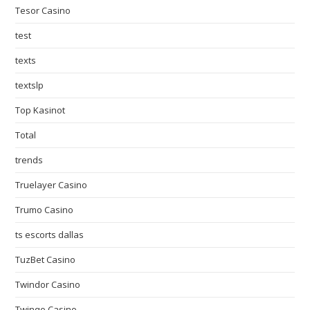
Tesor Casino
test
texts
textslp
Top Kasinot
Total
trends
Truelayer Casino
Trumo Casino
ts escorts dallas
TuzBet Casino
Twindor Casino
Twinqo Casino