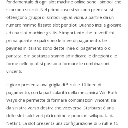
fondamentale di ogni slot machine online sono i simboli che
scorrono sui rulli. Nel primo caso si vincono premi se si
ottengono gruppi di simboli uguali vicini, a partire da un
numero minimo fissato slot per slot. Quando inizi a giocare
ad una slot machine gratis è importante che tu verifichi
prima quante e quali sono le linee di pagamento. Le
paylines in italiano sono dette linee di pagamento o di
puntata, e in sostanza stanno ad indicare le direzioni e le
forme nelle quali si possono formare le combinazioni
vincenti.
Il gioco presenta una griglia di 5 rulli e 10 linee di
pagamento, con la particolarità della meccanica Win Both
Ways che permette di formare combinazioni vincenti sia
da sinistra verso destra che viceversa. Starburst è una
delle slot soldi veri più iconiche e popolari sviluppata da
NetEnt. La slot presenta una configurazione di 5 rulli e 15