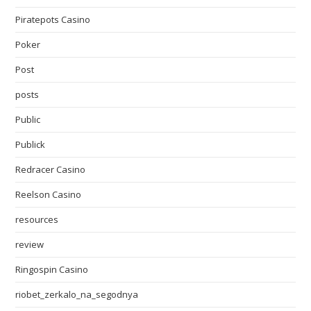
Piratepots Casino
Poker
Post
posts
Public
Publick
Redracer Casino
Reelson Casino
resources
review
Ringospin Casino
riobet_zerkalo_na_segodnya