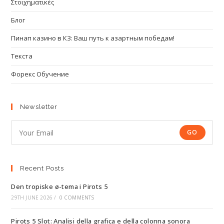
Στοιχηματικές
Блог
Пинап казино в КЗ: Ваш путь к азартным победам!
Текста
Форекс Обучение
Newsletter
GO
Recent Posts
Den tropiske ø-tema i Pirots 5
29TH JUNE 2026
/
0 COMMENTS
Pirots 5 Slot: Analisi della grafica e della colonna sonora