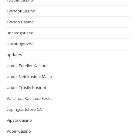
TuzBet Casino
Twindor Casino
Twinqo Casino
uncategorised
Uncategorized
updates
Uudet Euteller Kasinot
Uudet Nettikasinot Malta
Uudet Trustly Kasinot
Välismaa Kasiinod Eestis
vapingcartstore CA
Vipsta Casino
Voom Casino