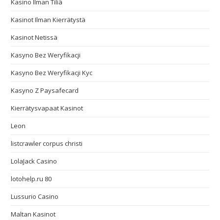
Kasino Ilman Tiliä
Kasinot Ilman Kierrätystä
Kasinot Netissä
Kasyno Bez Weryfikacji
Kasyno Bez Weryfikacji Kyc
Kasyno Z Paysafecard
Kierrätysvapaat Kasinot
Leon
listcrawler corpus christi
LolaJack Casino
lotohelp.ru 80
Lussurio Casino
Maltan Kasinot