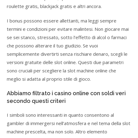
roulette gratis, blackjack gratis e altri ancora.
I bonus possono essere allettanti, ma leggi sempre
termini e condizioni per evitare malintesi. Non giocare mai
se sei stanco, stressato, sotto l’effetto di alcol o farmaci
che possono alterare il tuo giudizio. Se vuoi
semplicemente divertirti senza rischiare denaro, scegli le
versioni gratuite delle slot online. Questi due parametri
sono cruciali per scegliere la slot machine online che
meglio si adatta al proprio stile di gioco.
Abbiamo filtrato i casino online con soldi veri
secondo questi criteri
I simboli sono interessanti in quanto consentono al
gambler di immergersi nell’atmosfera e nel tema della slot
machine prescelta, ma non solo. Altro elemento