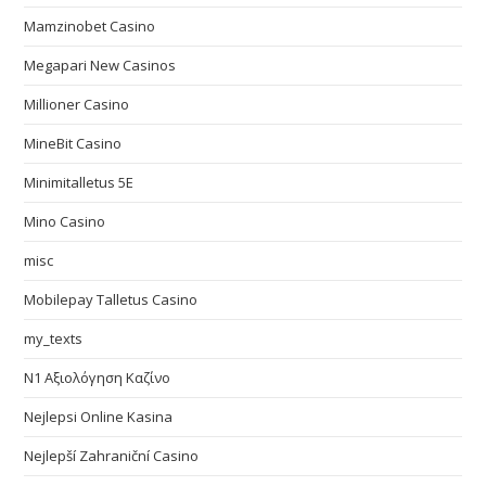
Mamzinobet Casino
Megapari New Casinos
Millioner Casino
MineBit Casino
Minimitalletus 5E
Mino Casino
misc
Mobilepay Talletus Casino
my_texts
N1 Αξιολόγηση Καζίνο
Nejlepsi Online Kasina
Nejlepší Zahraniční Casino