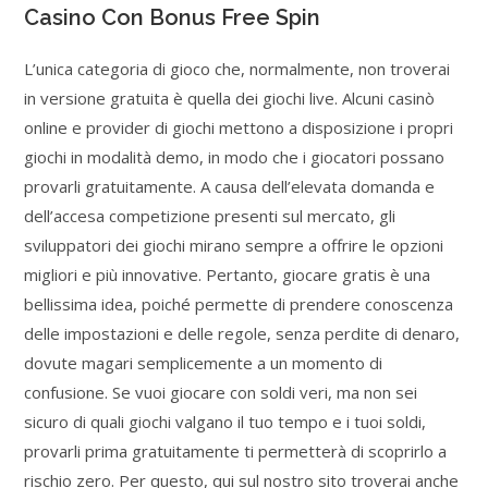
Casino Con Bonus Free Spin
L’unica categoria di gioco che, normalmente, non troverai
in versione gratuita è quella dei giochi live. Alcuni casinò
online e provider di giochi mettono a disposizione i propri
giochi in modalità demo, in modo che i giocatori possano
provarli gratuitamente. A causa dell’elevata domanda e
dell’accesa competizione presenti sul mercato, gli
sviluppatori dei giochi mirano sempre a offrire le opzioni
migliori e più innovative. Pertanto, giocare gratis è una
bellissima idea, poiché permette di prendere conoscenza
delle impostazioni e delle regole, senza perdite di denaro,
dovute magari semplicemente a un momento di
confusione. Se vuoi giocare con soldi veri, ma non sei
sicuro di quali giochi valgano il tuo tempo e i tuoi soldi,
provarli prima gratuitamente ti permetterà di scoprirlo a
rischio zero. Per questo, qui sul nostro sito troverai anche