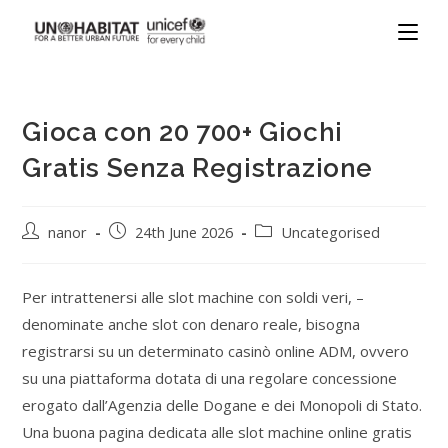
Gioca con 20 700+ Giochi
Gratis Senza Registrazione
nanor
24th June 2026
Uncategorised
Per intrattenersi alle slot machine con soldi veri, –
denominate anche slot con denaro reale, bisogna
registrarsi su un determinato casinò online ADM, ovvero
su una piattaforma dotata di una regolare concessione
erogato dall’Agenzia delle Dogane e dei Monopoli di Stato.
Una buona pagina dedicata alle slot machine online gratis