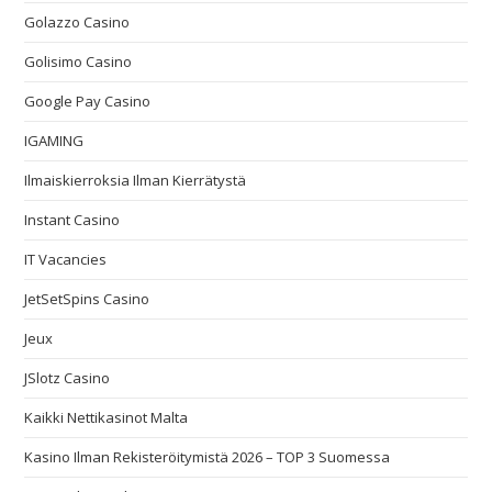
Golazzo Casino
Golisimo Casino
Google Pay Casino
IGAMING
Ilmaiskierroksia Ilman Kierrätystä
Instant Casino
IT Vacancies
JetSetSpins Casino
Jeux
JSlotz Casino
Kaikki Nettikasinot Malta
Kasino Ilman Rekisteröitymistä 2026 – TOP 3 Suomessa