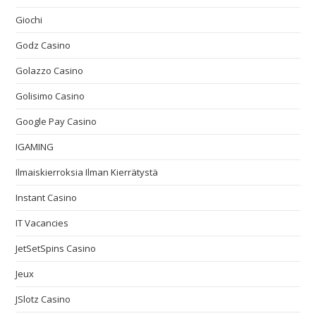
Giochi
Godz Casino
Golazzo Casino
Golisimo Casino
Google Pay Casino
IGAMING
Ilmaiskierroksia Ilman Kierrätystä
Instant Casino
IT Vacancies
JetSetSpins Casino
Jeux
JSlotz Casino