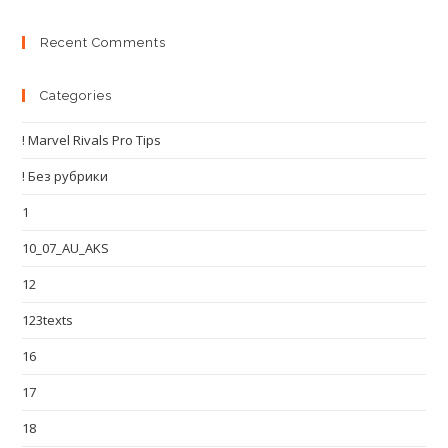
Recent Comments
Categories
! Marvel Rivals Pro Tips
! Без рубрики
1
10_07_AU_AKS
12
123texts
16
17
18