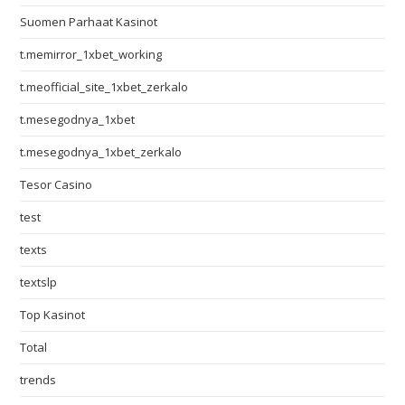
Suomen Parhaat Kasinot
t.memirror_1xbet_working
t.meofficial_site_1xbet_zerkalo
t.mesegodnya_1xbet
t.mesegodnya_1xbet_zerkalo
Tesor Casino
test
texts
textslp
Top Kasinot
Total
trends