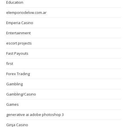
Education
elemporiodelvw.com.ar
Emperia Casino
Entertainment
escort projects
Fast Payouts
first
Forex Trading
Gambling
Gambling/Casino
Games
generative ai adobe photoshop 3
Ginja Casino