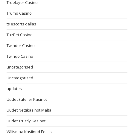
Truelayer Casino
Trumo Casino
ts escorts dallas
TuzBet Casino
Twindor Casino
Twinqo Casino
uncategorised
Uncategorized
updates
Uudet Euteller Kasinot
Uudet Nettikasinot Malta
Uudet Trustly Kasinot
Välismaa Kasiinod Eestis