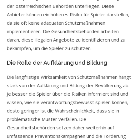
der österreichischen Behörden unterliegen. Diese
Anbieter können ein höheres Risiko für Spieler darstellen,
da sie oft keine adäquaten Schutzmaßnahmen
implementieren. Die Gesundheitsbehörden arbeiten
daran, diese illegalen Angebote zu identifizieren und zu
bekämpfen, um die Spieler zu schützen.
Die Rolle der Aufklärung und Bildung
Die langfristige Wirksamkeit von Schutzmaßnahmen hängt
stark von der Aufklärung und Bildung der Bevölkerung ab.
Je besser die Spieler über die Risiken informiert sind und
wissen, wie sie verantwortungsbewusst spielen können,
desto geringer ist die Wahrscheinlichkeit, dass sie in
problematische Muster verfallen. Die
Gesundheitsbehörden setzen daher weiterhin auf
umfassende Präventionskampagnen und die Förderung