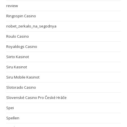
review
Ringospin Casino
riobet_zerkalo_na_segodnya
Roulo Casino
Royaldogs Casino
Siirto Kasinot
Siru Kasinot
Siru Mobile Kasinot
Slotorado Casino
Slovenské Casino Pro České Hráče
Spei
Spellen