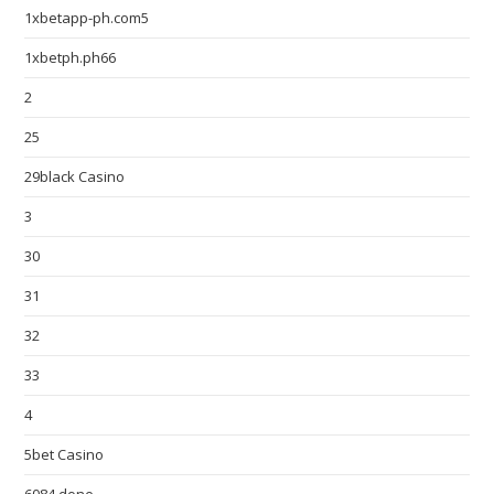
1xbetapp-ph.com5
1xbetph.ph66
2
25
29black Casino
3
30
31
32
33
4
5bet Casino