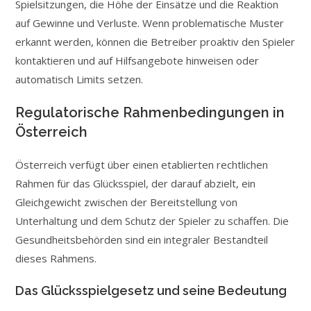
Spielsitzungen, die Höhe der Einsätze und die Reaktion
auf Gewinne und Verluste. Wenn problematische Muster
erkannt werden, können die Betreiber proaktiv den Spieler
kontaktieren und auf Hilfsangebote hinweisen oder
automatisch Limits setzen.
Regulatorische Rahmenbedingungen in
Österreich
Österreich verfügt über einen etablierten rechtlichen
Rahmen für das Glücksspiel, der darauf abzielt, ein
Gleichgewicht zwischen der Bereitstellung von
Unterhaltung und dem Schutz der Spieler zu schaffen. Die
Gesundheitsbehörden sind ein integraler Bestandteil
dieses Rahmens.
Das Glücksspielgesetz und seine Bedeutung