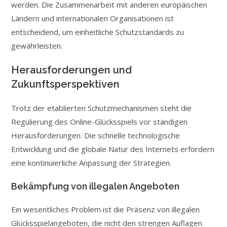
werden. Die Zusammenarbeit mit anderen europäischen
Ländern und internationalen Organisationen ist
entscheidend, um einheitliche Schutzstandards zu
gewährleisten.
Herausforderungen und
Zukunftsperspektiven
Trotz der etablierten Schutzmechanismen steht die
Regulierung des Online-Glücksspiels vor ständigen
Herausforderungen. Die schnelle technologische
Entwicklung und die globale Natur des Internets erfordern
eine kontinuierliche Anpassung der Strategien.
Bekämpfung von illegalen Angeboten
Ein wesentliches Problem ist die Präsenz von illegalen
Glücksspielangeboten, die nicht den strengen Auflagen