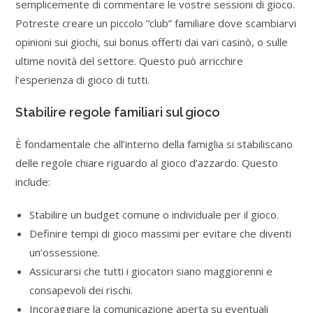
semplicemente di commentare le vostre sessioni di gioco.
Potreste creare un piccolo “club” familiare dove scambiarvi
opinioni sui giochi, sui bonus offerti dai vari casinò, o sulle
ultime novità del settore. Questo può arricchire
l’esperienza di gioco di tutti.
Stabilire regole familiari sul gioco
È fondamentale che all’interno della famiglia si stabiliscano
delle regole chiare riguardo al gioco d’azzardo. Questo
include:
Stabilire un budget comune o individuale per il gioco.
Definire tempi di gioco massimi per evitare che diventi
un’ossessione.
Assicurarsi che tutti i giocatori siano maggiorenni e
consapevoli dei rischi.
Incoraggiare la comunicazione aperta su eventuali