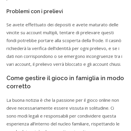
Problemi con i prelievi
Se avete effettuato dei depositi e avete maturato delle
vincite su account multipli, tentare di prelevare questi
fondi potrebbe portare alla scoperta della frode. Il casinò
richiederà la verifica dell’identità per ogni prelievo, e se i
dati non corrispondono o se emergono incongruenze tra i
vari account, il prelievo verrà bloccato e gli account chiusi.
Come gestire il gioco in famiglia in modo
corretto
La buona notizia è che la passione per il gioco online non
deve necessariamente essere vissuta in solitudine. Ci
sono modi legali e responsabili per condividere questa
esperienza all’interno del nucleo familiare, rispettando le