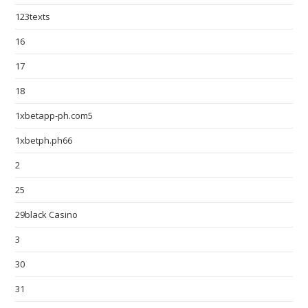
123texts
16
17
18
1xbetapp-ph.com5
1xbetph.ph66
2
25
29black Casino
3
30
31