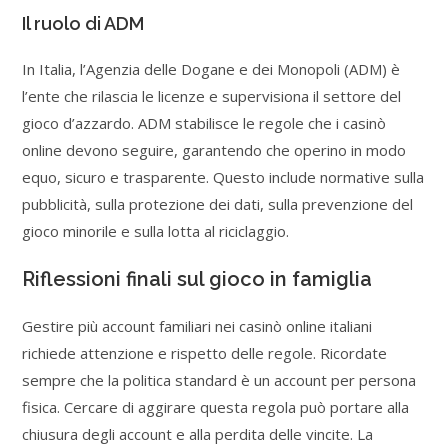
Il ruolo di ADM
In Italia, l’Agenzia delle Dogane e dei Monopoli (ADM) è
l’ente che rilascia le licenze e supervisiona il settore del
gioco d’azzardo. ADM stabilisce le regole che i casinò
online devono seguire, garantendo che operino in modo
equo, sicuro e trasparente. Questo include normative sulla
pubblicità, sulla protezione dei dati, sulla prevenzione del
gioco minorile e sulla lotta al riciclaggio.
Riflessioni finali sul gioco in famiglia
Gestire più account familiari nei casinò online italiani
richiede attenzione e rispetto delle regole. Ricordate
sempre che la politica standard è un account per persona
fisica. Cercare di aggirare questa regola può portare alla
chiusura degli account e alla perdita delle vincite. La