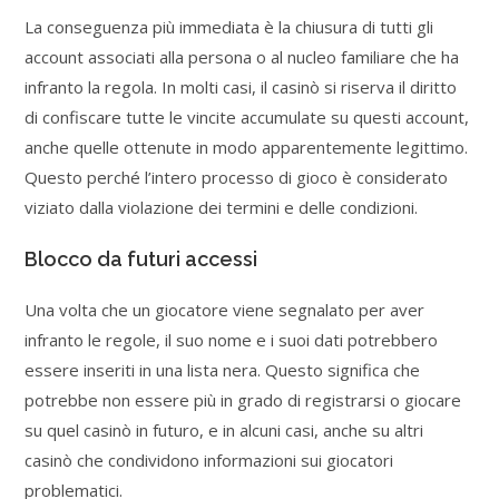
La conseguenza più immediata è la chiusura di tutti gli
account associati alla persona o al nucleo familiare che ha
infranto la regola. In molti casi, il casinò si riserva il diritto
di confiscare tutte le vincite accumulate su questi account,
anche quelle ottenute in modo apparentemente legittimo.
Questo perché l’intero processo di gioco è considerato
viziato dalla violazione dei termini e delle condizioni.
Blocco da futuri accessi
Una volta che un giocatore viene segnalato per aver
infranto le regole, il suo nome e i suoi dati potrebbero
essere inseriti in una lista nera. Questo significa che
potrebbe non essere più in grado di registrarsi o giocare
su quel casinò in futuro, e in alcuni casi, anche su altri
casinò che condividono informazioni sui giocatori
problematici.