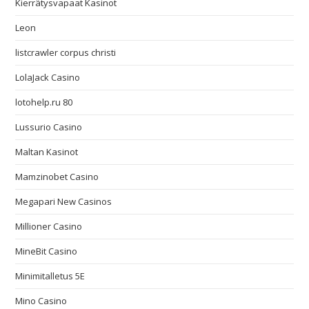
Kierrätysvapaat Kasinot
Leon
listcrawler corpus christi
LolaJack Casino
lotohelp.ru 80
Lussurio Casino
Maltan Kasinot
Mamzinobet Casino
Megapari New Casinos
Millioner Casino
MineBit Casino
Minimitalletus 5E
Mino Casino