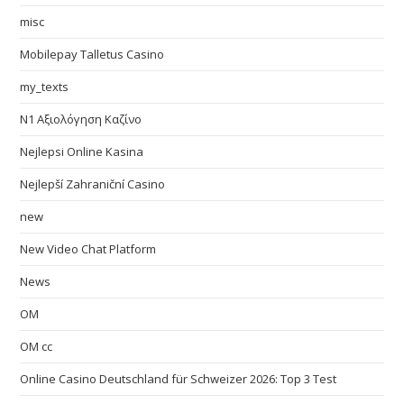
misc
Mobilepay Talletus Casino
my_texts
N1 Αξιολόγηση Καζίνο
Nejlepsi Online Kasina
Nejlepší Zahraniční Casino
new
New Video Chat Platform
News
OM
OM cc
Online Casino Deutschland für Schweizer 2026: Top 3 Test