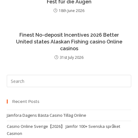
Fest für die Augen
18th June 2026
Finest No-deposit Incentives 2026 Better
United states Alaskan Fishing casino Online
casinos
31st July 2026
Recent Posts
Jämföra Dagens Bästa Casino Tilläg Online
Casino Online Sverige【2026】 Jämför 100+ Svenska språket
Casinon