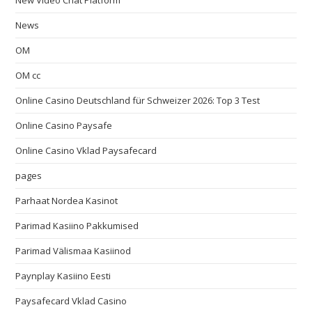
New Video Chat Platform
News
OM
OM cc
Online Casino Deutschland für Schweizer 2026: Top 3 Test
Online Casino Paysafe
Online Casino Vklad Paysafecard
pages
Parhaat Nordea Kasinot
Parimad Kasiino Pakkumised
Parimad Välismaa Kasiinod
Paynplay Kasiino Eesti
Paysafecard Vklad Casino