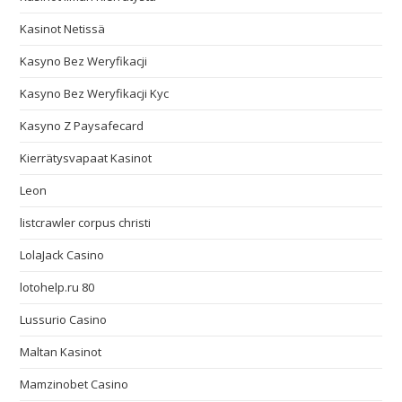
Kasinot Netissä
Kasyno Bez Weryfikacji
Kasyno Bez Weryfikacji Kyc
Kasyno Z Paysafecard
Kierrätysvapaat Kasinot
Leon
listcrawler corpus christi
LolaJack Casino
lotohelp.ru 80
Lussurio Casino
Maltan Kasinot
Mamzinobet Casino