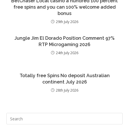
BetChaser Local casino a hundred 100 percent
free spins and you can 100% welcome added
bonus
29th July 2026
Jungle Jim El Dorado Position Comment 97%
RTP Microgaming 2026
24th July 2026
Totally free Spins No deposit Australian
continent July 2026
28th July 2026