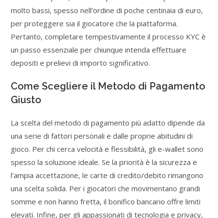
molto bassi, spesso nell’ordine di poche centinaia di euro,
per proteggere sia il giocatore che la piattaforma.
Pertanto, completare tempestivamente il processo KYC è
un passo essenziale per chiunque intenda effettuare
depositi e prelievi di importo significativo.
Come Scegliere il Metodo di Pagamento
Giusto
La scelta del metodo di pagamento più adatto dipende da
una serie di fattori personali e dalle proprie abitudini di
gioco. Per chi cerca velocità e flessibilità, gli e-wallet sono
spesso la soluzione ideale. Se la priorità è la sicurezza e
l’ampia accettazione, le carte di credito/debito rimangono
una scelta solida. Per i giocatori che movimentano grandi
somme e non hanno fretta, il bonifico bancario offre limiti
elevati. Infine, per gli appassionati di tecnologia e privacy,