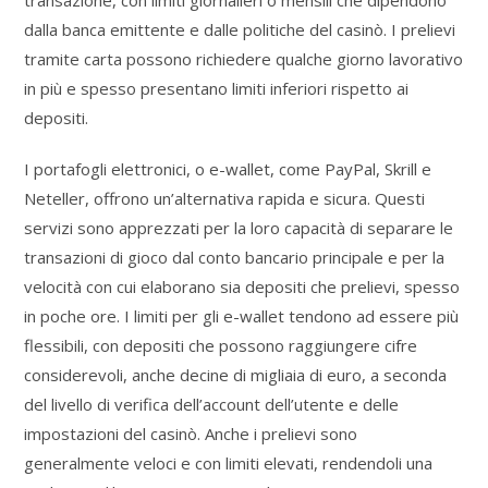
transazione, con limiti giornalieri o mensili che dipendono
dalla banca emittente e dalle politiche del casinò. I prelievi
tramite carta possono richiedere qualche giorno lavorativo
in più e spesso presentano limiti inferiori rispetto ai
depositi.
I portafogli elettronici, o e-wallet, come PayPal, Skrill e
Neteller, offrono un’alternativa rapida e sicura. Questi
servizi sono apprezzati per la loro capacità di separare le
transazioni di gioco dal conto bancario principale e per la
velocità con cui elaborano sia depositi che prelievi, spesso
in poche ore. I limiti per gli e-wallet tendono ad essere più
flessibili, con depositi che possono raggiungere cifre
considerevoli, anche decine di migliaia di euro, a seconda
del livello di verifica dell’account dell’utente e delle
impostazioni del casinò. Anche i prelievi sono
generalmente veloci e con limiti elevati, rendendoli una