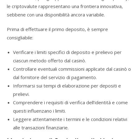
le criptovalute rappresentano una frontiera innovativa,
sebbene con una disponibilità ancora variabile.
Prima di effettuare il primo deposito, è sempre
consigliabile:
Verificare i limiti specifici di deposito e prelievo per
ciascun metodo offerto dal casinò.
Controllare eventuali commissioni applicate dal casinò o
dal fornitore del servizio di pagamento.
Informarsi sui tempi di elaborazione per depositi e
prelievi.
Comprendere i requisiti di verifica dell’identità e come
questi influenzano i limiti.
Leggere attentamente i termini e le condizioni relativi
alle transazioni finanziarie.