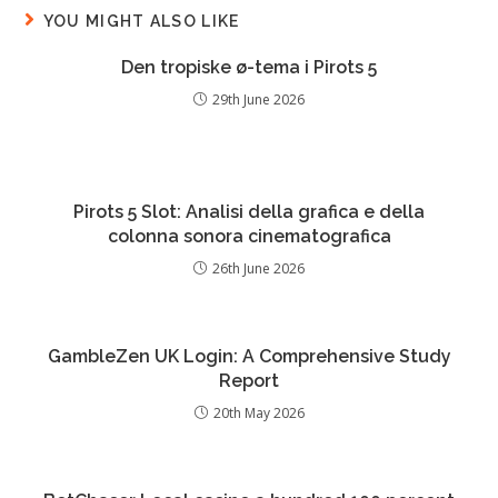
YOU MIGHT ALSO LIKE
Den tropiske ø-tema i Pirots 5
29th June 2026
Pirots 5 Slot: Analisi della grafica e della
colonna sonora cinematografica
26th June 2026
GambleZen UK Login: A Comprehensive Study
Report
20th May 2026