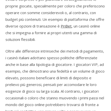
proprie giocate, specialmente per coloro che preferiscono
operare con somme considerevoli o, al contrario, con
budget più contenuti. Un esempio di piattaforma che offre
diverse opzioni di transazione è
PriBet
, un casinò online
che si impegna a fornire ai propri utenti una gamma di
soluzioni flessibili.
Oltre alle differenze intrinseche dei metodi di pagamento,
i casinò italiani adottano spesso politiche differenziate
anche in base alla tipologia di giocatore. I giocatori VIP, ad
esempio, che dimostrano una fedeltà e un volume di gioco
elevato, possono beneficiare di limiti di deposito e
prelievo più generosi, pensati per accomodare le loro
esigenze di gioco su larga scala. Al contrario, i giocatori
occasionali o coloro che stanno muovendo i primi passi nel
mondo del gioco online potrebbero trovarsi di fronte a