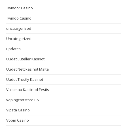
Twindor Casino
Twinqo Casino
uncategorised
Uncategorized
updates
Uudet Euteller Kasinot
Uudet Nettikasinot Malta
Uudet Trustly Kasinot
Välismaa Kasiinod Eestis
vapingcartstore CA
Vipsta Casino
Voom Casino