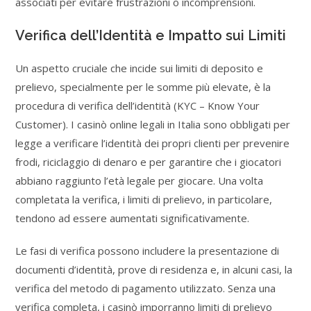
associati per evitare frustrazioni o incomprensioni.
Verifica dell’Identità e Impatto sui Limiti
Un aspetto cruciale che incide sui limiti di deposito e
prelievo, specialmente per le somme più elevate, è la
procedura di verifica dell’identità (KYC – Know Your
Customer). I casinò online legali in Italia sono obbligati per
legge a verificare l’identità dei propri clienti per prevenire
frodi, riciclaggio di denaro e per garantire che i giocatori
abbiano raggiunto l’età legale per giocare. Una volta
completata la verifica, i limiti di prelievo, in particolare,
tendono ad essere aumentati significativamente.
Le fasi di verifica possono includere la presentazione di
documenti d’identità, prove di residenza e, in alcuni casi, la
verifica del metodo di pagamento utilizzato. Senza una
verifica completa, i casinò imporranno limiti di prelievo