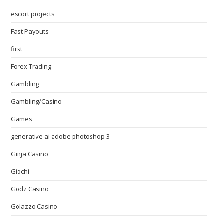
escort projects
Fast Payouts
first
Forex Trading
Gambling
Gambling/Casino
Games
generative ai adobe photoshop 3
Ginja Casino
Giochi
Godz Casino
Golazzo Casino