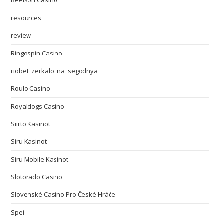
Reelson Casino
resources
review
Ringospin Casino
riobet_zerkalo_na_segodnya
Roulo Casino
Royaldogs Casino
Siirto Kasinot
Siru Kasinot
Siru Mobile Kasinot
Slotorado Casino
Slovenské Casino Pro České Hráče
Spei