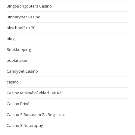
BingoBongoStars Casino
Binnarybet Casino
bkschool2.ru 70
blog
Bookkeeping
bookmaker
Candybet Casino
casino
Casino Minimální Vklad 100 Kč
Casino Privé
Casino S Bonusem Za Registraci
Casino S Neterapay