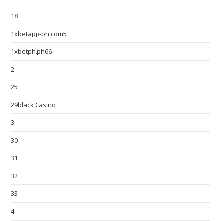
18
1xbetapp-ph.com5
1xbetph.ph66
2
25
29black Casino
3
30
31
32
33
4