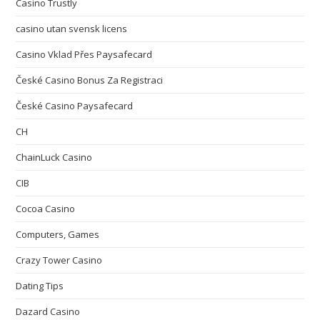
Casino Trustly
casino utan svensk licens
Casino Vklad Přes Paysafecard
České Casino Bonus Za Registraci
České Casino Paysafecard
CH
ChainLuck Casino
CIB
Cocoa Casino
Computers, Games
Crazy Tower Сasino
Dating Tips
Dazard Casino