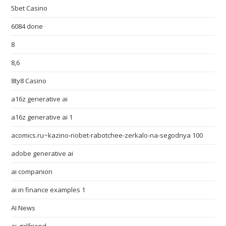
5bet Casino
6084 done
8
8,6
8ty8 Casino
a16z generative ai
a16z generative ai 1
acomics.ru~kazino-riobet-rabotchee-zerkalo-na-segodnya 100
adobe generative ai
ai companion
ai in finance examples 1
AI News