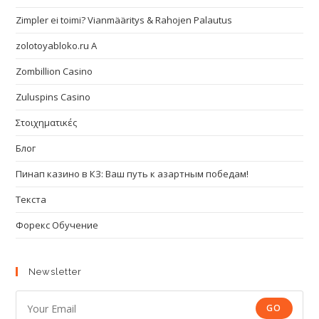
Zimpler ei toimi? Vianmääritys & Rahojen Palautus
zolotoyabloko.ru A
Zombillion Casino
Zuluspins Casino
Στοιχηματικές
Блог
Пинап казино в КЗ: Ваш путь к азартным победам!
Текста
Форекс Обучение
Newsletter
GO