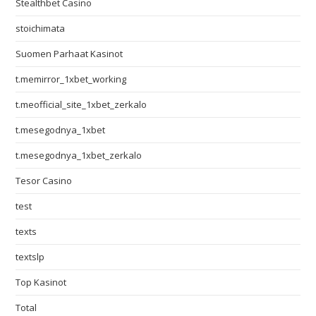
Stealthbet Casino
stoichimata
Suomen Parhaat Kasinot
t.memirror_1xbet_working
t.meofficial_site_1xbet_zerkalo
t.mesegodnya_1xbet
t.mesegodnya_1xbet_zerkalo
Tesor Casino
test
texts
textslp
Top Kasinot
Total