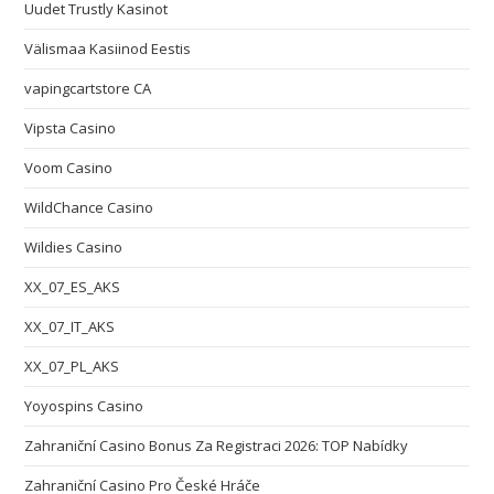
Uudet Trustly Kasinot
Välismaa Kasiinod Eestis
vapingcartstore CA
Vipsta Casino
Voom Casino
WildChance Casino
Wildies Casino
XX_07_ES_AKS
XX_07_IT_AKS
XX_07_PL_AKS
Yoyospins Casino
Zahraniční Casino Bonus Za Registraci 2026: TOP Nabídky
Zahraniční Casino Pro České Hráče