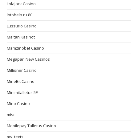
LolaJack Casino
lotohelp.ru 80
Lussurio Casino
Maltan Kasinot
Mamzinobet Casino
Megapari New Casinos
Millioner Casino
MineBit Casino
Minimitalletus 5E
Mino Casino
misc
Mobilepay Talletus Casino
my_texts