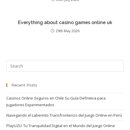
Everything about casino games online uk
29th May 2026
Recent Posts
Casinos Online Seguros en Chile Su Guía Definitiva para
Jugadores Experimentados
Navegando el Laberinto Transfronterizo del Juego Online en Perú
PlayUZU: Tu Tranquilidad Digital en el Mundo del Juego Online