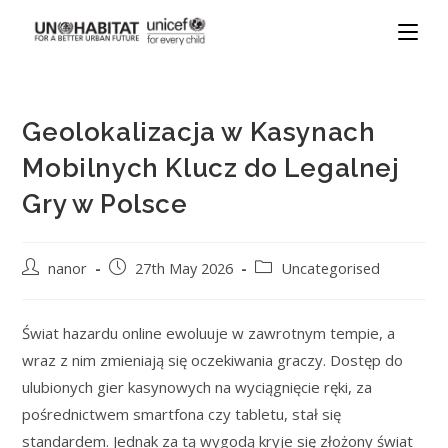
Geolokalizacja w Kasynach
Mobilnych Klucz do Legalnej
Gry w Polsce
nanor
27th May 2026
Uncategorised
Świat hazardu online ewoluuje w zawrotnym tempie, a
wraz z nim zmieniają się oczekiwania graczy. Dostęp do
ulubionych gier kasynowych na wyciągnięcie ręki, za
pośrednictwem smartfona czy tabletu, stał się
standardem. Jednak za tą wygodą kryje się złożony świat