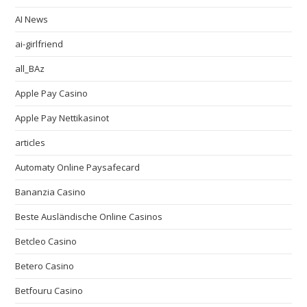
AI News
ai-girlfriend
all_BAz
Apple Pay Casino
Apple Pay Nettikasinot
articles
Automaty Online Paysafecard
Bananzia Casino
Beste Ausländische Online Casinos
Betcleo Casino
Betero Casino
Betfouru Casino