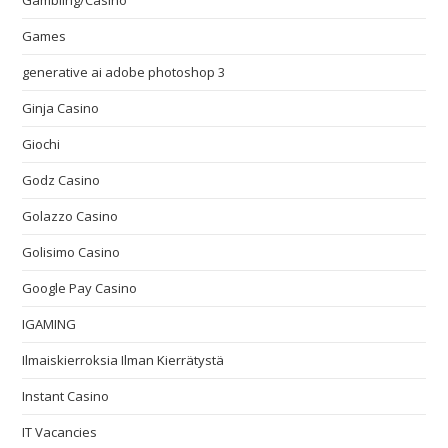
Gambling/Casino
Games
generative ai adobe photoshop 3
Ginja Casino
Giochi
Godz Casino
Golazzo Casino
Golisimo Casino
Google Pay Casino
IGAMING
Ilmaiskierroksia Ilman Kierrätystä
Instant Casino
IT Vacancies