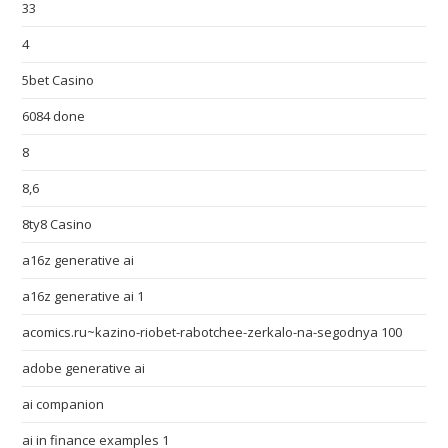
33
4
5bet Casino
6084 done
8
8,6
8ty8 Casino
a16z generative ai
a16z generative ai 1
acomics.ru~kazino-riobet-rabotchee-zerkalo-na-segodnya 100
adobe generative ai
ai companion
ai in finance examples 1