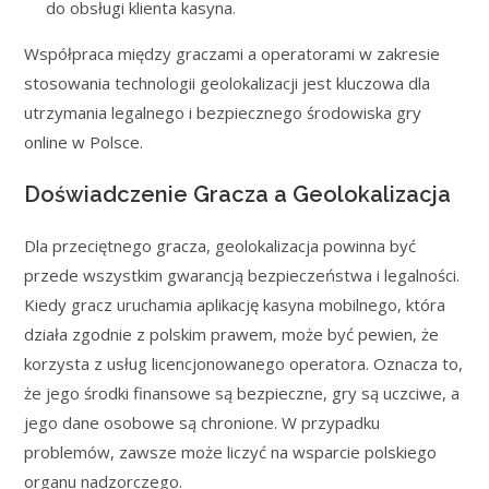
do obsługi klienta kasyna.
Współpraca między graczami a operatorami w zakresie
stosowania technologii geolokalizacji jest kluczowa dla
utrzymania legalnego i bezpiecznego środowiska gry
online w Polsce.
Doświadczenie Gracza a Geolokalizacja
Dla przeciętnego gracza, geolokalizacja powinna być
przede wszystkim gwarancją bezpieczeństwa i legalności.
Kiedy gracz uruchamia aplikację kasyna mobilnego, która
działa zgodnie z polskim prawem, może być pewien, że
korzysta z usług licencjonowanego operatora. Oznacza to,
że jego środki finansowe są bezpieczne, gry są uczciwe, a
jego dane osobowe są chronione. W przypadku
problemów, zawsze może liczyć na wsparcie polskiego
organu nadzorczego.