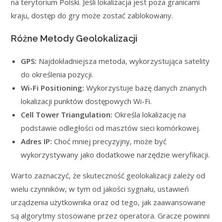
na terytorium Polski. Jeśli lokalizacja jest poza granicami
kraju, dostęp do gry może zostać zablokowany.
Różne Metody Geolokalizacji
GPS:
Najdokładniejsza metoda, wykorzystująca satelity
do określenia pozycji.
Wi-Fi Positioning:
Wykorzystuje bazę danych znanych
lokalizacji punktów dostępowych Wi-Fi.
Cell Tower Triangulation:
Określa lokalizację na
podstawie odległości od masztów sieci komórkowej.
Adres IP:
Choć mniej precyzyjny, może być
wykorzystywany jako dodatkowe narzędzie weryfikacji.
Warto zaznaczyć, że skuteczność geolokalizacji zależy od
wielu czynników, w tym od jakości sygnału, ustawień
urządzenia użytkownika oraz od tego, jak zaawansowane
są algorytmy stosowane przez operatora. Gracze powinni