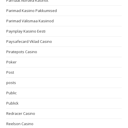
Parhaat Nordea Kasinot
Parimad Kasiino Pakkumised
Parimad Välismaa Kasiinod
Paynplay Kasiino Eesti
Paysafecard Vklad Casino
Piratepots Casino
Poker
Post
posts
Public
Publick
Redracer Casino
Reelson Casino