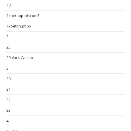
18
1xbetapp-ph.com5
1xbetph.ph66
2
25
29black Casino
3
30
31
32
33
4