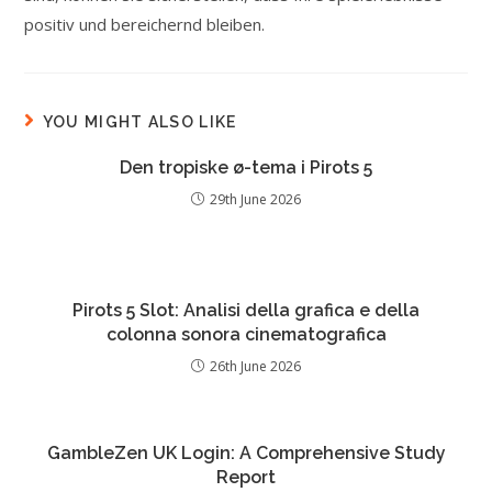
positiv und bereichernd bleiben.
YOU MIGHT ALSO LIKE
Den tropiske ø-tema i Pirots 5
29th June 2026
Pirots 5 Slot: Analisi della grafica e della
colonna sonora cinematografica
26th June 2026
GambleZen UK Login: A Comprehensive Study
Report