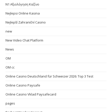
N1 Αξιολόγηση Καζίνο
Nejlepsi Online Kasina
Nejlepší Zahraniční Casino
new
New Video Chat Platform
News
OM
OM cc
Online Casino Deutschland für Schweizer 2026: Top 3 Test
Online Casino Paysafe
Online Casino Vklad Paysafecard
pages