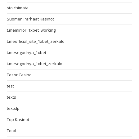
stoichimata
Suomen Parhaat Kasinot
t.memirror_1xbet_working
t.meofficial_site_1xbet_zerkalo
t.mesegodnya_1xbet
t.mesegodnya_1xbet_zerkalo
Tesor Casino
test
texts
textslp
Top Kasinot
Total