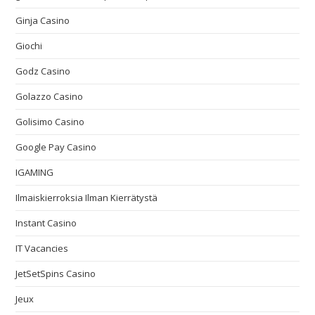
Ginja Casino
Giochi
Godz Casino
Golazzo Casino
Golisimo Casino
Google Pay Casino
IGAMING
Ilmaiskierroksia Ilman Kierrätystä
Instant Casino
IT Vacancies
JetSetSpins Casino
Jeux