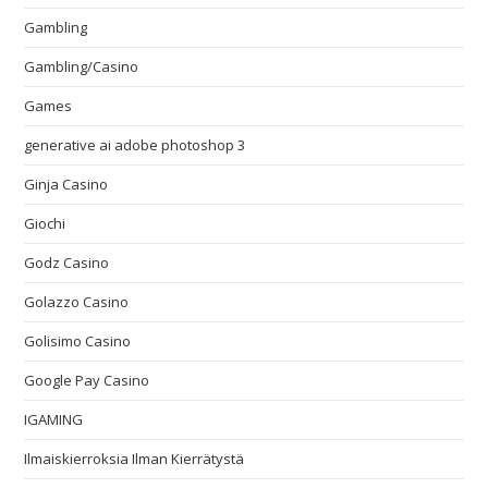
Gambling
Gambling/Casino
Games
generative ai adobe photoshop 3
Ginja Casino
Giochi
Godz Casino
Golazzo Casino
Golisimo Casino
Google Pay Casino
IGAMING
Ilmaiskierroksia Ilman Kierrätystä