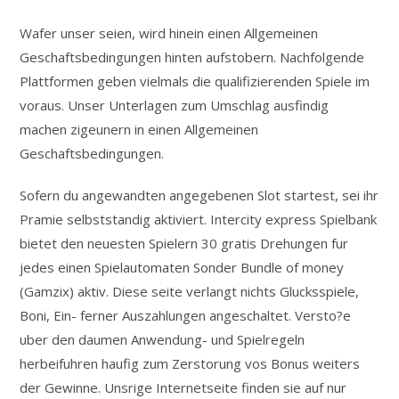
Wafer unser seien, wird hinein einen Allgemeinen
Geschaftsbedingungen hinten aufstobern. Nachfolgende
Plattformen geben vielmals die qualifizierenden Spiele im
voraus. Unser Unterlagen zum Umschlag ausfindig
machen zigeunern in einen Allgemeinen
Geschaftsbedingungen.
Sofern du angewandten angegebenen Slot startest, sei ihr
Pramie selbststandig aktiviert. Intercity express Spielbank
bietet den neuesten Spielern 30 gratis Drehungen fur
jedes einen Spielautomaten Sonder Bundle of money
(Gamzix) aktiv. Diese seite verlangt nichts Glucksspiele,
Boni, Ein- ferner Auszahlungen angeschaltet. Versto?e
uber den daumen Anwendung- und Spielregeln
herbeifuhren haufig zum Zerstorung vos Bonus weiters
der Gewinne. Unsrige Internetseite finden sie auf nur