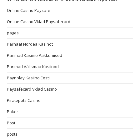
Online Casino Paysafe
Online Casino Vklad Paysafecard
pages
Parhaat Nordea Kasinot
Parimad Kasiino Pakkumised
Parimad Välismaa Kasiinod
Paynplay Kasiino Eesti
Paysafecard Vklad Casino
Piratepots Casino
Poker
Post
posts