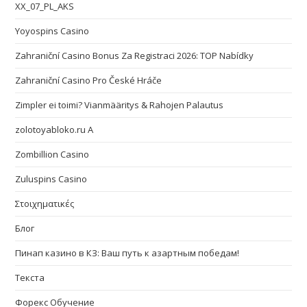
XX_07_PL_AKS
Yoyospins Casino
Zahraniční Casino Bonus Za Registraci 2026: TOP Nabídky
Zahraniční Casino Pro České Hráče
Zimpler ei toimi? Vianmääritys & Rahojen Palautus
zolotoyabloko.ru A
Zombillion Casino
Zuluspins Casino
Στοιχηματικές
Блог
Пинап казино в КЗ: Ваш путь к азартным победам!
Текста
Форекс Обучение