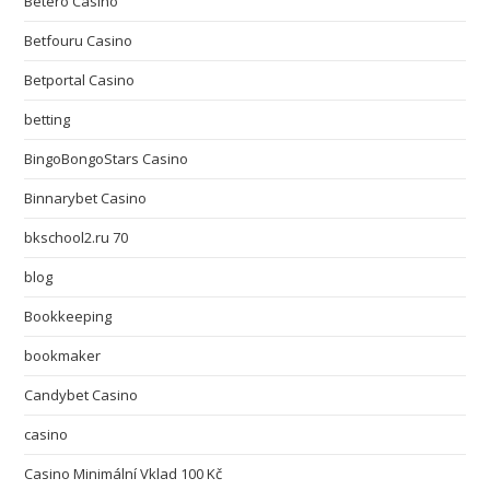
Betero Casino
Betfouru Casino
Betportal Casino
betting
BingoBongoStars Casino
Binnarybet Casino
bkschool2.ru 70
blog
Bookkeeping
bookmaker
Candybet Casino
casino
Casino Minimální Vklad 100 Kč