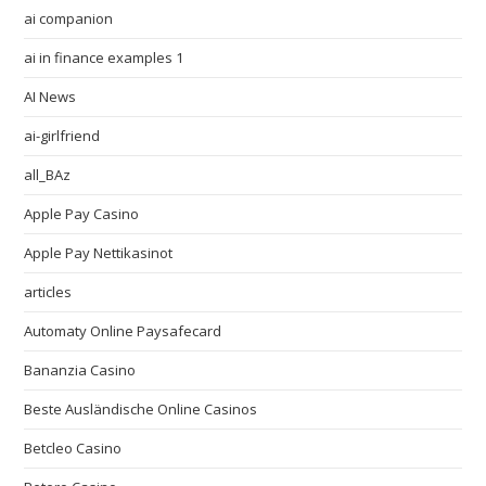
ai companion
ai in finance examples 1
AI News
ai-girlfriend
all_BAz
Apple Pay Casino
Apple Pay Nettikasinot
articles
Automaty Online Paysafecard
Bananzia Casino
Beste Ausländische Online Casinos
Betcleo Casino