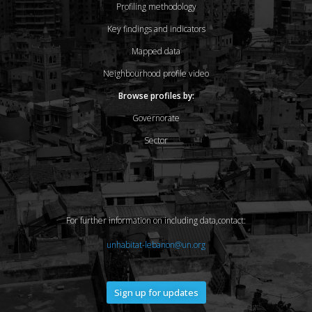
Profiling methodology
Key findings and indicators
Mapped data
Neighbourhood profile video
Browse profiles by:
Governorate
Sector
For further information on including data,contact:
unhabitat-lebanon@un.org
Sign up for updates