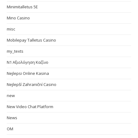
Minimitalletus 5E
Mino Casino
misc
Mobilepay Talletus Casino
my_texts
N1 Αξιολόγηση Καζίνο
Nejlepsi Online Kasina
Nejlepší Zahraniční Casino
new
New Video Chat Platform
News
OM