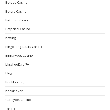
Betcleo Casino
Betero Casino
Betfouru Casino
Betportal Casino
betting
BingoBongoStars Casino
Binnarybet Casino
bkschool2.ru 70
blog
Bookkeeping
bookmaker
Candybet Casino
casino