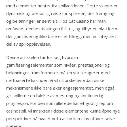
med elementer hentet fra spillverdenen. Dette skaper en
dynamisk og personlig reise for spilleren, der fremgang
og belønninger er sentralt. Hos
Cat Casino
har man
omfavnet denne utviklingen fullt ut, og tilbyr en plattform
der gamifisering ikke bare er et tillegg, men en integrert
del av spillopplevelsen.
Denne artikkelen tar for seg hvordan
gamifiseringselementer som nivåer, prestasjoner og
belønninger transformerer måten vi interagerer med
nettbaserte kasinoer. Vi vil utforske hvordan disse
mekanismene ikke bare øker engasjementet, men også
gir spillerne en følelse av mestring og kontinuerlig
progresjon. For den som allerede har et godt grep om
casinospill, vil innsikten i disse elementene kunne åpne nye
perspektiver på hva et nettcasino kan tilby utover selve
spillene.