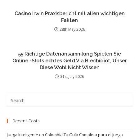
Casino Irwin Praxisbericht mit allen wichtigen
Fakten
28th May 2026
55 Richtige Datenansammlung Spielen Sie
Online -Slots echtes Geld Via Blechidiot, Unser
Diese Wohl Nicht Wissen
31st July 2026
Recent Posts
Juega Inteligente en Colombia Tu Guía Completa para el Juego