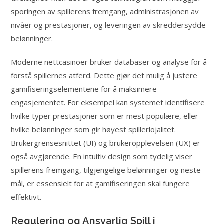
sporingen av spillerens fremgang, administrasjonen av
nivåer og prestasjoner, og leveringen av skreddersydde
belønninger.
Moderne nettcasinoer bruker databaser og analyse for å
forstå spillernes atferd. Dette gjør det mulig å justere
gamifiseringselementene for å maksimere
engasjementet. For eksempel kan systemet identifisere
hvilke typer prestasjoner som er mest populære, eller
hvilke belønninger som gir høyest spillerlojalitet.
Brukergrensesnittet (UI) og brukeropplevelsen (UX) er
også avgjørende. En intuitiv design som tydelig viser
spillerens fremgang, tilgjengelige belønninger og neste
mål, er essensielt for at gamifiseringen skal fungere
effektivt.
Regulering og Ansvarlig Spill i