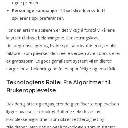
egne premier.
Personlige kampanjer:
Tilbud skreddersydd til
spillerens spillpreferanser.
For den erfarne spilleren er det viktig å forstå vilkårene
knyttet til disse belønningene. Omsetningskrav,
tidsbegrensninger og hvilke spill som kvalifiserer, er alle
faktorer som påvirker den reelle verdien av en bonus eller
et gratisspinn. Et godt gamifisert system vil imidlertid
sørge for at belønningene føles oppnåelige og verdifulle.
Teknologiens Rolle: Fra Algoritmer til
Brukeropplevelse
Bak den glatte og engasjerende gamifiserte opplevelsen
ligger avansert teknologi. Spillene selv drives av
komplekse algoritmer som sikrer rettferdighet og
tilfeldighet. Men det er også teknologien som muliggjør