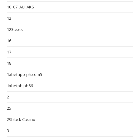
10_07_AU_AKS
12
123texts
16
17
18
1xbetapp-ph.com5
1xbetph.ph66
2
25
29black Casino
3