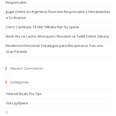
Responsable
¡Jugar Online en Argentina: Diversión Responsable y Herramientas
a Tu Alcance!
Coin’s Cashback: Få Mer Tillbaka När Du Spelar
Nové Hry na Casino Woocasino: Revoluce ve Světě Online Zábavy
Resiliencia Emocional: Estrategias para Recuperarse Tras una
Gran Pérdida
Recent Comments
Categories
! Marvel Rivals Pro Tips
! Без рубрики
1