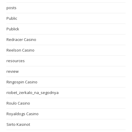
posts
Public
Publick
Redracer Casino
Reelson Casino
resources
review
Ringospin Casino
riobet_zerkalo_na_segodnya
Roulo Casino
Royaldogs Casino
Siirto Kasinot