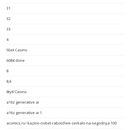
31
32
33
4
5bet Casino
6084 done
8
8,6
8ty8 Casino
a16z generative ai
a16z generative ai 1
acomics.ru~kazino-riobet-rabotchee-zerkalo-na-segodnya 100