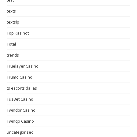
test
texts
textslp
Top Kasinot
Total
trends
Truelayer Casino
Trumo Casino
ts escorts dallas
TuzBet Casino
Twindor Casino
Twinqo Casino
uncategorised