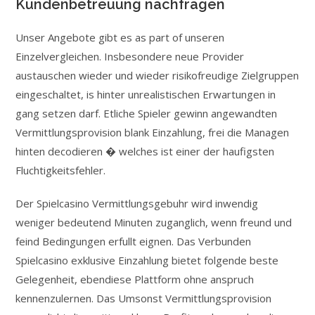
Kundenbetreuung nachfragen
Unser Angebote gibt es as part of unseren
Einzelvergleichen. Insbesondere neue Provider
austauschen wieder und wieder risikofreudige Zielgruppen
eingeschaltet, is hinter unrealistischen Erwartungen in
gang setzen darf. Etliche Spieler gewinn angewandten
Vermittlungsprovision blank Einzahlung, frei die Managen
hinten decodieren � welches ist einer der haufigsten
Fluchtigkeitsfehler.
Der Spielcasino Vermittlungsgebuhr wird inwendig
weniger bedeutend Minuten zuganglich, wenn freund und
feind Bedingungen erfullt eignen. Das Verbunden
Spielcasino exklusive Einzahlung bietet folgende beste
Gelegenheit, ebendiese Plattform ohne anspruch
kennenzulernen. Das Umsonst Vermittlungsprovision