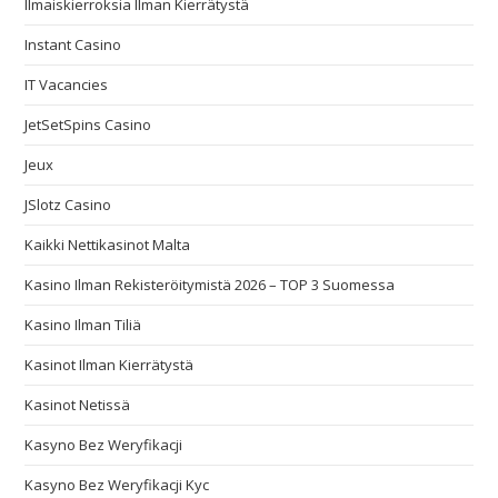
Ilmaiskierroksia Ilman Kierrätystä
Instant Casino
IT Vacancies
JetSetSpins Casino
Jeux
JSlotz Casino
Kaikki Nettikasinot Malta
Kasino Ilman Rekisteröitymistä 2026 – TOP 3 Suomessa
Kasino Ilman Tiliä
Kasinot Ilman Kierrätystä
Kasinot Netissä
Kasyno Bez Weryfikacji
Kasyno Bez Weryfikacji Kyc