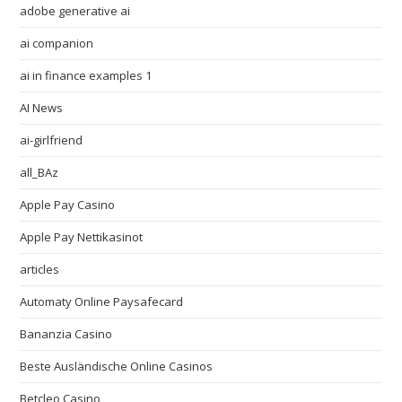
adobe generative ai
ai companion
ai in finance examples 1
AI News
ai-girlfriend
all_BAz
Apple Pay Casino
Apple Pay Nettikasinot
articles
Automaty Online Paysafecard
Bananzia Casino
Beste Ausländische Online Casinos
Betcleo Casino