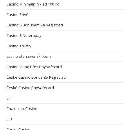
Casino Minimální Vklad 100 Kč
Casino Privé
Casino S Bonusem Za Registraci
Casino S Neterapay
Casino Trustly
casino utan svensk licens
Casino Vklad Přes Paysafecard
České Casino Bonus Za Registraci
České Casino Paysafecard
CH
ChainLuck Casino
CIB
Cocoa Casino