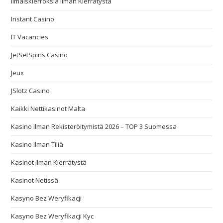
Ilmaiskierroksia Ilman Kierrätystä
Instant Casino
IT Vacancies
JetSetSpins Casino
Jeux
JSlotz Casino
Kaikki Nettikasinot Malta
Kasino Ilman Rekisteröitymistä 2026 – TOP 3 Suomessa
Kasino Ilman Tiliä
Kasinot Ilman Kierrätystä
Kasinot Netissä
Kasyno Bez Weryfikacji
Kasyno Bez Weryfikacji Kyc