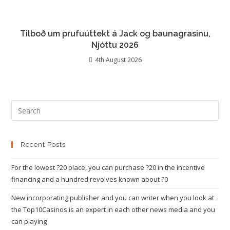
Tilboð um prufuúttekt á Jack og baunagrasinu,
Njóttu 2026
4th August 2026
Recent Posts
For the lowest ?20 place, you can purchase ?20 in the incentive
financing and a hundred revolves known about ?0
New incorporating publisher and you can writer when you look at
the Top10Casinos is an expert in each other news media and you
can playing