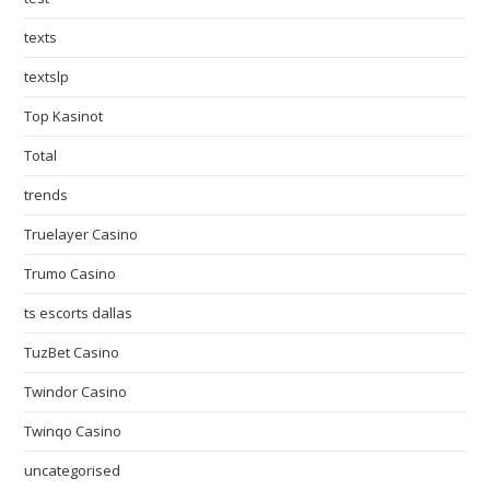
texts
textslp
Top Kasinot
Total
trends
Truelayer Casino
Trumo Casino
ts escorts dallas
TuzBet Casino
Twindor Casino
Twinqo Casino
uncategorised