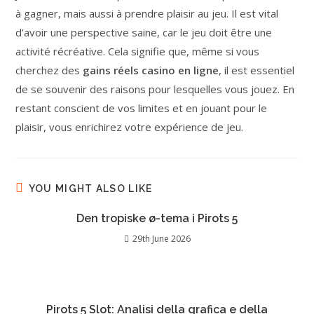
à gagner, mais aussi à prendre plaisir au jeu. Il est vital
d’avoir une perspective saine, car le jeu doit être une
activité récréative. Cela signifie que, même si vous
cherchez des
gains réels casino en ligne
, il est essentiel
de se souvenir des raisons pour lesquelles vous jouez. En
restant conscient de vos limites et en jouant pour le
plaisir, vous enrichirez votre expérience de jeu.
YOU MIGHT ALSO LIKE
Den tropiske ø-tema i Pirots 5
29th June 2026
Pirots 5 Slot: Analisi della grafica e della