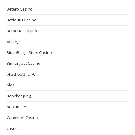
Betero Casino
Betfouru Casino
Betportal Casino
betting
BingoBongoStars Casino
Binnarybet Casino
bkschool2.ru 70
blog
Bookkeeping
bookmaker
Candybet Casino
casino