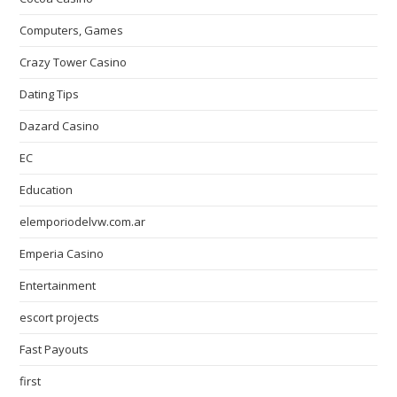
Computers, Games
Crazy Tower Сasino
Dating Tips
Dazard Casino
EC
Education
elemporiodelvw.com.ar
Emperia Casino
Entertainment
escort projects
Fast Payouts
first