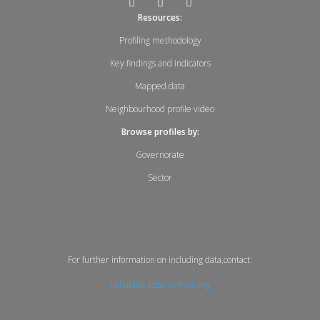
Resources:
Profiling methodology
Key findings and indicators
Mapped data
Neighbourhood profile video
Browse profiles by:
Governorate
Sector
For further information on including data,contact:
unhabitat-lebanon@un.org