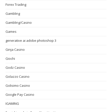
Forex Trading
Gambling
Gambling/Casino
Games
generative ai adobe photoshop 3
Ginja Casino
Giochi
Godz Casino
Golazzo Casino
Golisimo Casino
Google Pay Casino
IGAMING