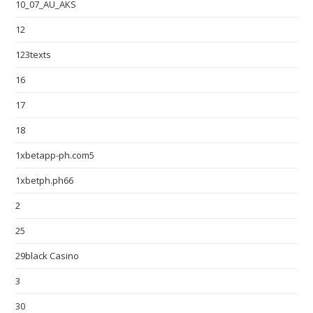
10_07_AU_AKS
12
123texts
16
17
18
1xbetapp-ph.com5
1xbetph.ph66
2
25
29black Casino
3
30