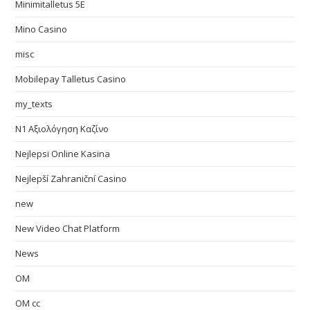
Minimitalletus 5E
Mino Casino
misc
Mobilepay Talletus Casino
my_texts
N1 Αξιολόγηση Καζίνο
Nejlepsi Online Kasina
Nejlepší Zahraniční Casino
new
New Video Chat Platform
News
OM
OM cc