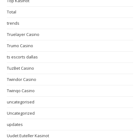
Top Kasinot
Total
trends
Truelayer Casino
Trumo Casino
ts escorts dallas
TuzBet Casino
Twindor Casino
Twinqo Casino
uncategorised
Uncategorized
updates
Uudet Euteller Kasinot