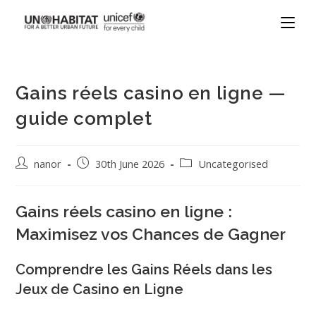
Gains réels casino en ligne —
guide complet
nanor
30th June 2026
Uncategorised
Gains réels casino en ligne :
Maximisez vos Chances de Gagner
Comprendre les Gains Réels dans les
Jeux de Casino en Ligne