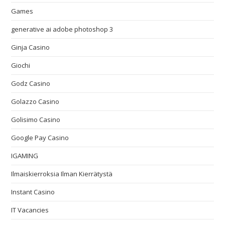
Games
generative ai adobe photoshop 3
Ginja Casino
Giochi
Godz Casino
Golazzo Casino
Golisimo Casino
Google Pay Casino
IGAMING
Ilmaiskierroksia Ilman Kierrätystä
Instant Casino
IT Vacancies