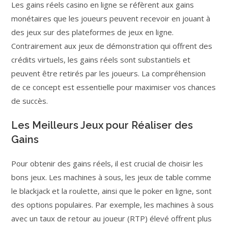
Les gains réels casino en ligne se réfèrent aux gains
monétaires que les joueurs peuvent recevoir en jouant à
des jeux sur des plateformes de jeux en ligne.
Contrairement aux jeux de démonstration qui offrent des
crédits virtuels, les gains réels sont substantiels et
peuvent être retirés par les joueurs. La compréhension
de ce concept est essentielle pour maximiser vos chances
de succès.
Les Meilleurs Jeux pour Réaliser des
Gains
Pour obtenir des gains réels, il est crucial de choisir les
bons jeux. Les machines à sous, les jeux de table comme
le blackjack et la roulette, ainsi que le poker en ligne, sont
des options populaires. Par exemple, les machines à sous
avec un taux de retour au joueur (RTP) élevé offrent plus