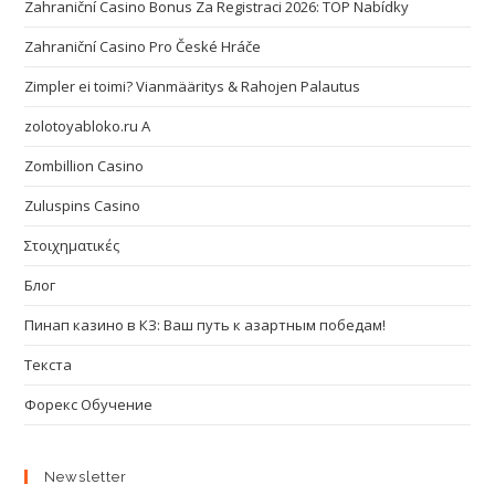
Zahraniční Casino Bonus Za Registraci 2026: TOP Nabídky
Zahraniční Casino Pro České Hráče
Zimpler ei toimi? Vianmääritys & Rahojen Palautus
zolotoyabloko.ru A
Zombillion Casino
Zuluspins Casino
Στοιχηματικές
Блог
Пинап казино в КЗ: Ваш путь к азартным победам!
Текста
Форекс Обучение
Newsletter