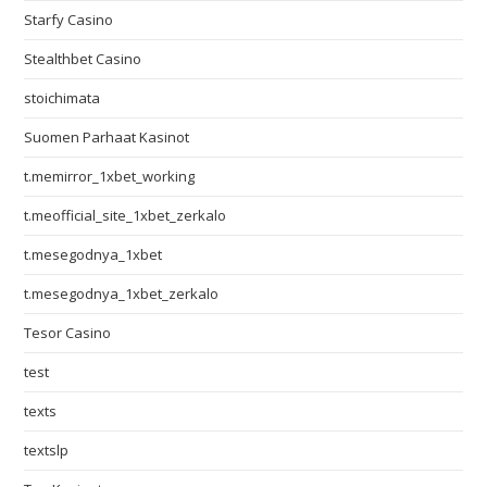
Starfy Casino
Stealthbet Casino
stoichimata
Suomen Parhaat Kasinot
t.memirror_1xbet_working
t.meofficial_site_1xbet_zerkalo
t.mesegodnya_1xbet
t.mesegodnya_1xbet_zerkalo
Tesor Casino
test
texts
textslp