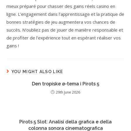
mieux préparé pour chasser des gains réels casino en
ligne. L’engagement dans l’apprentissage et la pratique de
bonnes stratégies de jeu augmentera vos chances de
succès. N’oubliez pas de jouer de manière responsable et
de profiter de l’expérience tout en espérant réaliser vos
gains !
YOU MIGHT ALSO LIKE
Den tropiske ø-tema i Pirots 5
29th June 2026
Pirots 5 Slot: Analisi della grafica e della
colonna sonora cinematografica