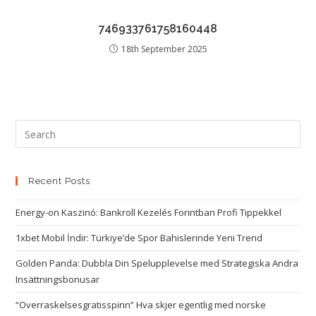
746933761758160448
18th September 2025
Recent Posts
Energy-on Kaszinó: Bankroll Kezelés Forintban Profi Tippekkel
1xbet Mobil İndir: Türkiye’de Spor Bahislerinde Yeni Trend
Golden Panda: Dubbla Din Spelupplevelse med Strategiska Andra
Insättningsbonusar
“Overraskelsesgratisspinn” Hva skjer egentlig med norske