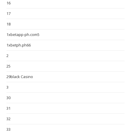
16
17
18
1xbetapp-ph.com5
1xbetph.ph66
2
25
29black Casino
3
30
31
32
33