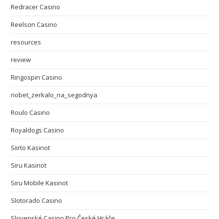
Redracer Casino
Reelson Casino
resources
review
Ringospin Casino
riobet_zerkalo_na_segodnya
Roulo Casino
Royaldogs Casino
Siirto Kasinot
Siru Kasinot
Siru Mobile Kasinot
Slotorado Casino
Slovenské Casino Pro České Hráče