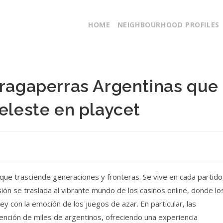
HOME
NEIGHBOURHOOD PROFILES
Tragaperras Argentinas que
celeste en playcet
 que trasciende generaciones y fronteras. Se vive en cada partido
ión se traslada al vibrante mundo de los casinos online, donde lo
 con la emoción de los juegos de azar. En particular, las
nción de miles de argentinos, ofreciendo una experiencia