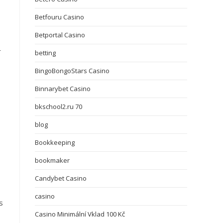
Betfouru Casino
Betportal Casino
r
betting
BingoBongoStars Casino
Binnarybet Casino
bkschool2.ru 70
blog
Bookkeeping
bookmaker
Candybet Casino
casino
s
Casino Minimální Vklad 100 Kč