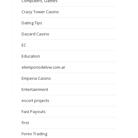
Computers, Games
Crazy Tower Сasino
Dating Tips
Dazard Casino
EC
Education
elemporiodelvw.com.ar
Emperia Casino
Entertainment
escort projects
Fast Payouts
first
Forex Trading