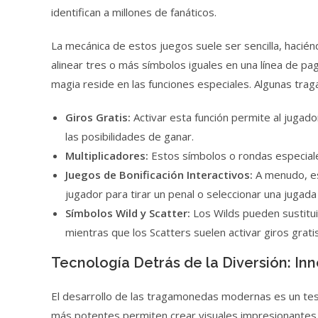
identifican a millones de fanáticos.
La mecánica de estos juegos suele ser sencilla, hacién
alinear tres o más símbolos iguales en una línea de p
magia reside en las funciones especiales. Algunas tr
Giros Gratis:
Activar esta función permite al jugado
las posibilidades de ganar.
Multiplicadores:
Estos símbolos o rondas especiale
Juegos de Bonificación Interactivos:
A menudo, est
jugador para tirar un penal o seleccionar una jugada
Símbolos Wild y Scatter:
Los Wilds pueden sustitu
mientras que los Scatters suelen activar giros grati
Tecnología Detrás de la Diversión: In
El desarrollo de las tragamonedas modernas es un tes
más potentes permiten crear visuales impresionantes,