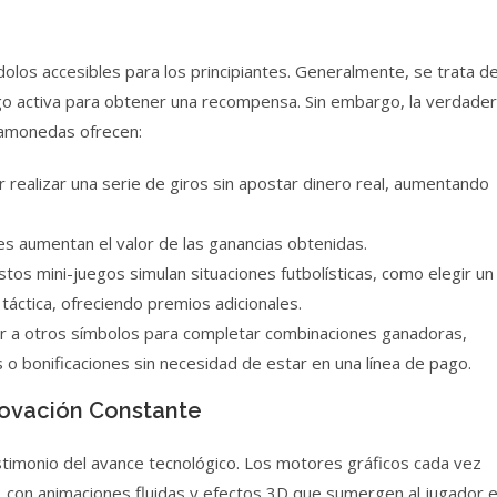
dolos accesibles para los principiantes. Generalmente, se trata d
ago activa para obtener una recompensa. Sin embargo, la verdade
agamonedas ofrecen:
r realizar una serie de giros sin apostar dinero real, aumentando
s aumentan el valor de las ganancias obtenidas.
os mini-juegos simulan situaciones futbolísticas, como elegir un
 táctica, ofreciendo premios adicionales.
ir a otros símbolos para completar combinaciones ganadoras,
s o bonificaciones sin necesidad de estar en una línea de pago.
novación Constante
timonio del avance tecnológico. Los motores gráficos cada vez
 con animaciones fluidas y efectos 3D que sumergen al jugador 