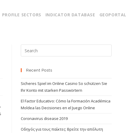
PROFILE SECTORS
INDICATOR DATABASE
GEOPORTAL
Recent Posts
Sicheres Spiel im Online Casino So schützen Sie
Ihr Konto mit starken Passwörtern
El Factor Educativo: Cómo la Formación Académica
,
Moldea las Decisiones en el Juego Online
s
Coronavirus disease 2019
Οδηγός για τους παίκτες: Βρείτε την απόλυτη