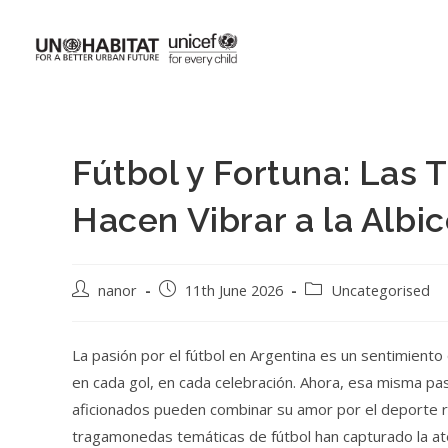
Fútbol y Fortuna: Las 
Hacen Vibrar a la Albi
nanor
11th June 2026
Uncategorised
La pasión por el fútbol en Argentina es un sentimiento
en cada gol, en cada celebración. Ahora, esa misma pas
aficionados pueden combinar su amor por el deporte rey
tragamonedas temáticas de fútbol han capturado la ate