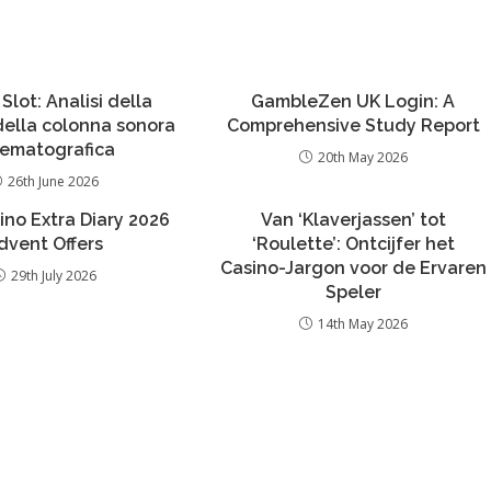
 Slot: Analisi della
GambleZen UK Login: A
 della colonna sonora
Comprehensive Study Report
nematografica
20th May 2026
26th June 2026
no Extra Diary 2026
Van ‘Klaverjassen’ tot
dvent Offers
‘Roulette’: Ontcijfer het
Casino-Jargon voor de Ervaren
29th July 2026
Speler
14th May 2026