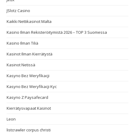
JSlotz Casino
Kaikki Nettikasinot Malta
Kasino Ilman Rekisteröitymistä 2026 – TOP 3 Suomessa
Kasino Ilman Tiliä
Kasinot Ilman Kierrätystä
Kasinot Netissä
Kasyno Bez Weryfikacji
Kasyno Bez Weryfikacji Kyc
Kasyno Z Paysafecard
Kierrätysvapaat Kasinot
Leon
listcrawler corpus christi