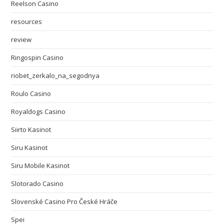
Reelson Casino
resources
review
Ringospin Casino
riobet_zerkalo_na_segodnya
Roulo Casino
Royaldogs Casino
Siirto Kasinot
Siru Kasinot
Siru Mobile Kasinot
Slotorado Casino
Slovenské Casino Pro České Hráče
Spei