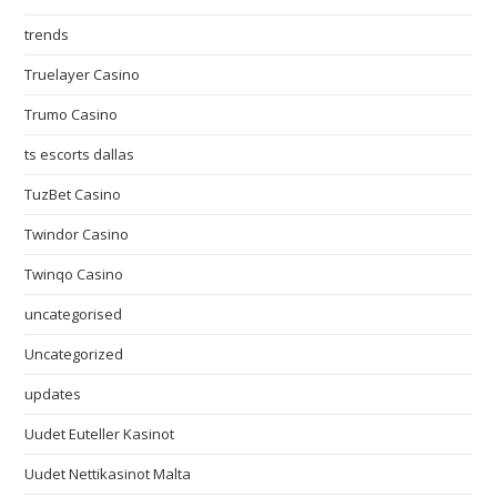
trends
Truelayer Casino
Trumo Casino
ts escorts dallas
TuzBet Casino
Twindor Casino
Twinqo Casino
uncategorised
Uncategorized
updates
Uudet Euteller Kasinot
Uudet Nettikasinot Malta