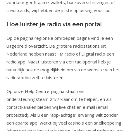
voorkeur geeft aan e-wallets, bankoverschrijvingen of
creditcards, wij hebben de juiste oplossing voor jou.
Hoe luister je radio via een portal
Op de pagina regionale omroepen pagina vind je een
uitgebreid overzicht. De grotere radiostations uit
Nederland hebben naast FM radio of Digital radio een
radio app. Naast luisteren via een radioportal heb je
natuurlijk ook de mogelijkheid om via de website van het
radiostation zelf te luisteren.
Op onze Help Centre-pagina staat ons
ondersteuningsteam 24/7 klaar om te helpen, en als
contactkanalen bieden wij live chat en e-mail (email
protected). Als u een “app-achtige” ervaring wilt zonder
een aparte app, werkt bij veel casino’s een snelkoppeling
(shortcut) naar het startscherm. In dat geval raden wij aan