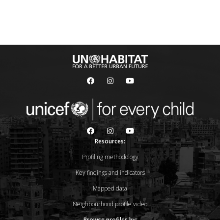
Resources:
Profiling methodology
Key findings and indicators
Mapped data
Neighbourhood profile video
Browse profiles by: