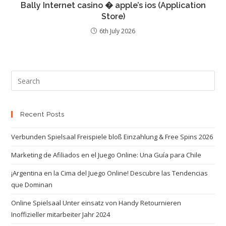
Bally Internet casino � apple’s ios (Application
Store)
6th July 2026
Recent Posts
Verbunden Spielsaal Freispiele bloß Einzahlung & Free Spins 2026
Marketing de Afiliados en el Juego Online: Una Guía para Chile
¡Argentina en la Cima del Juego Online! Descubre las Tendencias
que Dominan
Online Spielsaal Unter einsatz von Handy Retournieren
Inoffizieller mitarbeiter Jahr 2024