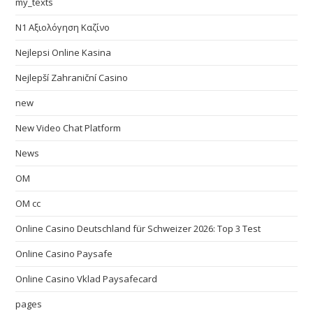
my_texts
N1 Αξιολόγηση Καζίνο
Nejlepsi Online Kasina
Nejlepší Zahraniční Casino
new
New Video Chat Platform
News
OM
OM cc
Online Casino Deutschland für Schweizer 2026: Top 3 Test
Online Casino Paysafe
Online Casino Vklad Paysafecard
pages