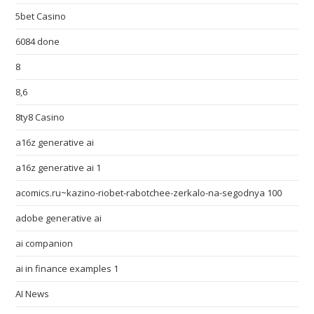
5bet Casino
6084 done
8
8,6
8ty8 Casino
a16z generative ai
a16z generative ai 1
acomics.ru~kazino-riobet-rabotchee-zerkalo-na-segodnya 100
adobe generative ai
ai companion
ai in finance examples 1
AI News