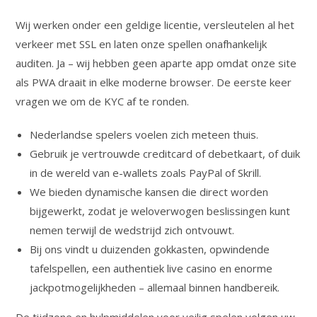
Wij werken onder een geldige licentie, versleutelen al het
verkeer met SSL en laten onze spellen onafhankelijk
auditen. Ja – wij hebben geen aparte app omdat onze site
als PWA draait in elke moderne browser. De eerste keer
vragen we om de KYC af te ronden.
Nederlandse spelers voelen zich meteen thuis.
Gebruik je vertrouwde creditcard of debetkaart, of duik
in de wereld van e-wallets zoals PayPal of Skrill.
We bieden dynamische kansen die direct worden
bijgewerkt, zodat je weloverwogen beslissingen kunt
nemen terwijl de wedstrijd zich ontvouwt.
Bij ons vindt u duizenden gokkasten, opwindende
tafelspellen, een authentiek live casino en enorme
jackpotmogelijkheden – allemaal binnen handbereik.