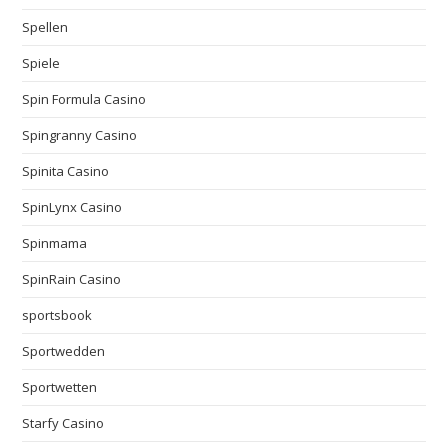
Spellen
Spiele
Spin Formula Casino
Spingranny Casino
Spinita Casino
SpinLynx Casino
Spinmama
SpinRain Casino
sportsbook
Sportwedden
Sportwetten
Starfy Casino