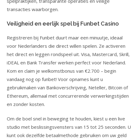
spelpraktijken, transparante operaties en veilige
transacties waarborgen.
Veiligheid en eerlijk spel bij Funbet Casino
Registreren bij Funbet duurt maar een minuutje, ideaal
voor Nederlanders die direct willen spelen. Ze activeren
het direct en leggen rondspeel uit. Visa, Mastercard, Skrill,
iDEAL en Bank Transfer werken perfect voor Nederland.
Kom en claim je welkomstbonus van €2.700 – begin
vandaag nog op funbet! Voor opnames kunt u
gebruikmaken van Bankoverschrijving, Neteller, Bitcoin of
Ethereum, allemaal met concurrerende verwerkingstijden
en zonder kosten.
Om de boel snel in beweging te houden, kiest u een live
studio met beslissingsvensters van 15 tot 25 seconden. U
kunt ook dezelfde betaalmethode gebruiken om uw geld