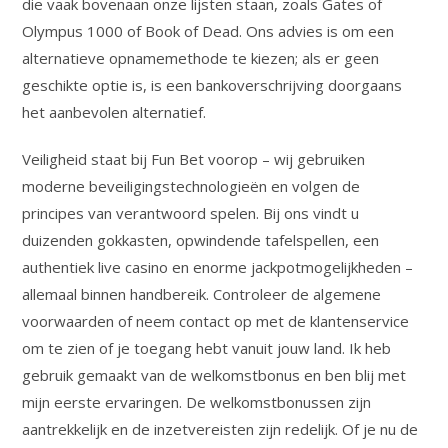
die vaak bovenaan onze lijsten staan, zoals Gates of
Olympus 1000 of Book of Dead. Ons advies is om een
alternatieve opnamemethode te kiezen; als er geen
geschikte optie is, is een bankoverschrijving doorgaans
het aanbevolen alternatief.
Veiligheid staat bij Fun Bet voorop – wij gebruiken
moderne beveiligingstechnologieën en volgen de
principes van verantwoord spelen. Bij ons vindt u
duizenden gokkasten, opwindende tafelspellen, een
authentiek live casino en enorme jackpotmogelijkheden –
allemaal binnen handbereik. Controleer de algemene
voorwaarden of neem contact op met de klantenservice
om te zien of je toegang hebt vanuit jouw land. Ik heb
gebruik gemaakt van de welkomstbonus en ben blij met
mijn eerste ervaringen. De welkomstbonussen zijn
aantrekkelijk en de inzetvereisten zijn redelijk. Of je nu de