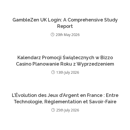
GambleZen UK Login: A Comprehensive Study
Report
20th May 2026
Kalendarz Promocji Świątecznych w Bizzo
Casino Planowanie Roku z Wyprzedzeniem
13th July 2026
L’Évolution des Jeux d’Argent en France : Entre
Technologie, Réglementation et Savoir-Faire
25th July 2026