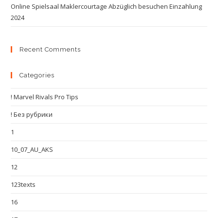
Online Spielsaal Maklercourtage Abzüglich besuchen Einzahlung
2024
Recent Comments
Categories
! Marvel Rivals Pro Tips
! Без рубрики
1
10_07_AU_AKS
12
123texts
16