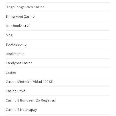
BingoBongoStars Casino
Binnarybet Casino
bkschool2.ru 70
blog
Bookkeeping
bookmaker
Candybet Casino
casino
Casino Minimální Vklad 100 Kč
Casino Privé
Casino S Bonusem Za Registraci
Casino S Neterapay