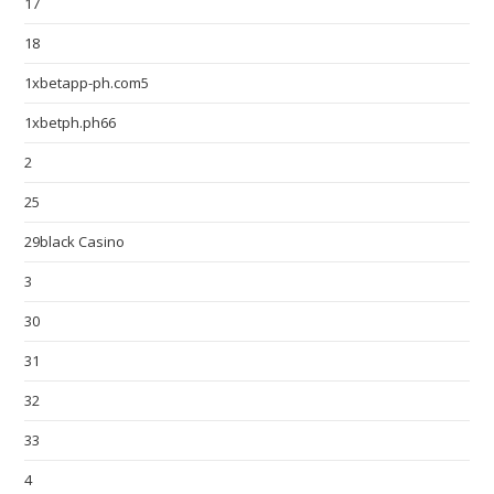
17
18
1xbetapp-ph.com5
1xbetph.ph66
2
25
29black Casino
3
30
31
32
33
4