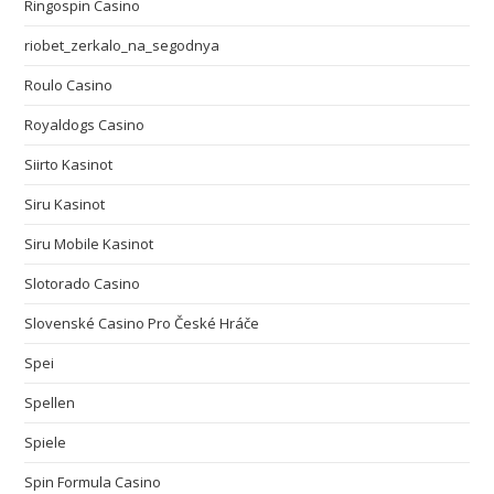
Ringospin Casino
riobet_zerkalo_na_segodnya
Roulo Casino
Royaldogs Casino
Siirto Kasinot
Siru Kasinot
Siru Mobile Kasinot
Slotorado Casino
Slovenské Casino Pro České Hráče
Spei
Spellen
Spiele
Spin Formula Casino