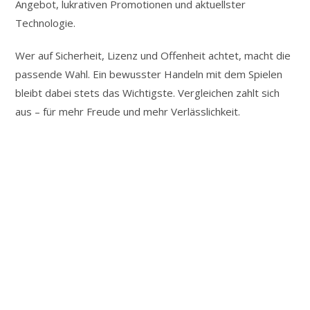
Angebot, lukrativen Promotionen und aktuellster
Technologie.
Wer auf Sicherheit, Lizenz und Offenheit achtet, macht die
passende Wahl. Ein bewusster Handeln mit dem Spielen
bleibt dabei stets das Wichtigste. Vergleichen zahlt sich
aus – für mehr Freude und mehr Verlässlichkeit.