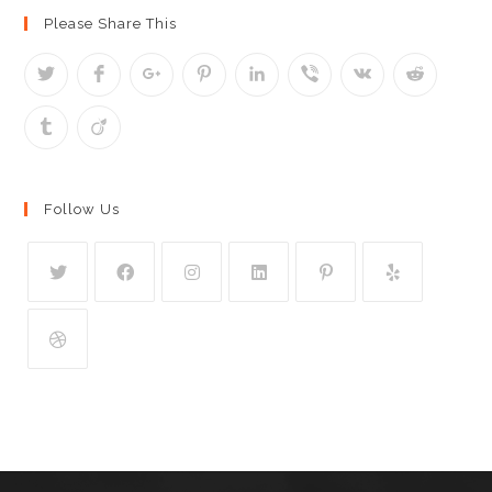
Please Share This
Follow Us