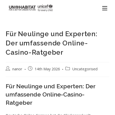
Für Neulinge und Experten:
Der umfassende Online-
Casino-Ratgeber
nanor
14th May 2026
Uncategorised
Für Neulinge und Experten: Der
umfassende Online-Casino-
Ratgeber