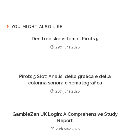
YOU MIGHT ALSO LIKE
Den tropiske ø-tema i Pirots 5
29th June 2026
Pirots 5 Slot: Analisi della grafica e della
colonna sonora cinematografica
26th June 2026
GambleZen UK Login: A Comprehensive Study
Report
20th May 2026