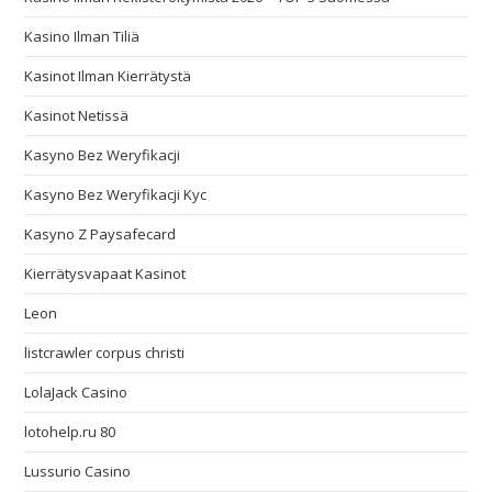
Kasino Ilman Tiliä
Kasinot Ilman Kierrätystä
Kasinot Netissä
Kasyno Bez Weryfikacji
Kasyno Bez Weryfikacji Kyc
Kasyno Z Paysafecard
Kierrätysvapaat Kasinot
Leon
listcrawler corpus christi
LolaJack Casino
lotohelp.ru 80
Lussurio Casino