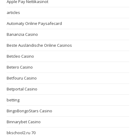
Apple Pay Nettikasinot
articles
Automaty Online Paysafecard
Bananzia Casino
Beste Ausländische Online Casinos
Betcleo Casino
Betero Casino
Betfouru Casino
Betportal Casino
betting
BingoBongoStars Casino
Binnarybet Casino
bkschool2.ru 70