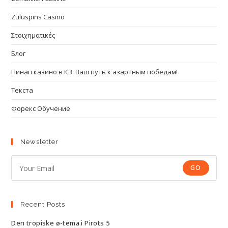
Zuluspins Casino
Στοιχηματικές
Блог
Пинап казино в КЗ: Ваш путь к азартным победам!
Текста
Форекс Обучение
Newsletter
GO
Recent Posts
Den tropiske ø-tema i Pirots 5