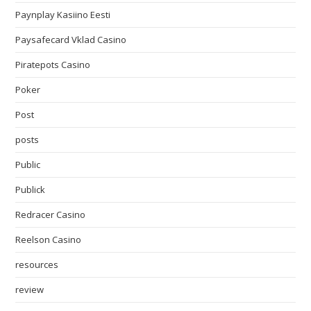
Paynplay Kasiino Eesti
Paysafecard Vklad Casino
Piratepots Casino
Poker
Post
posts
Public
Publick
Redracer Casino
Reelson Casino
resources
review