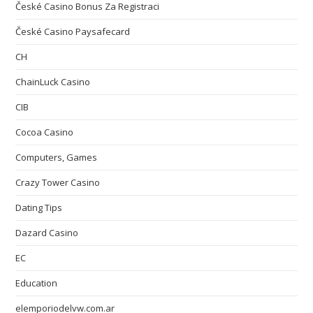
České Casino Bonus Za Registraci
České Casino Paysafecard
CH
ChainLuck Casino
CIB
Cocoa Casino
Computers, Games
Crazy Tower Сasino
Dating Tips
Dazard Casino
EC
Education
elemporiodelvw.com.ar