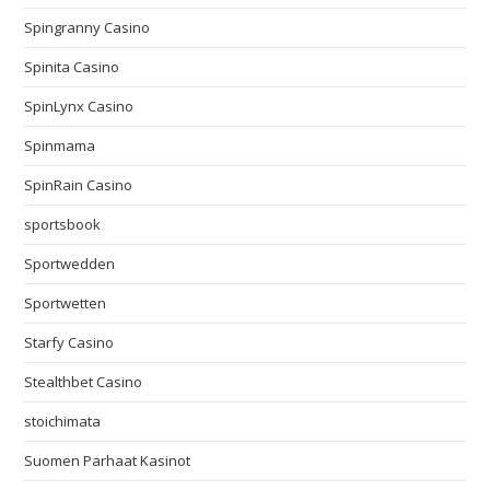
Spingranny Casino
Spinita Casino
SpinLynx Casino
Spinmama
SpinRain Casino
sportsbook
Sportwedden
Sportwetten
Starfy Casino
Stealthbet Casino
stoichimata
Suomen Parhaat Kasinot