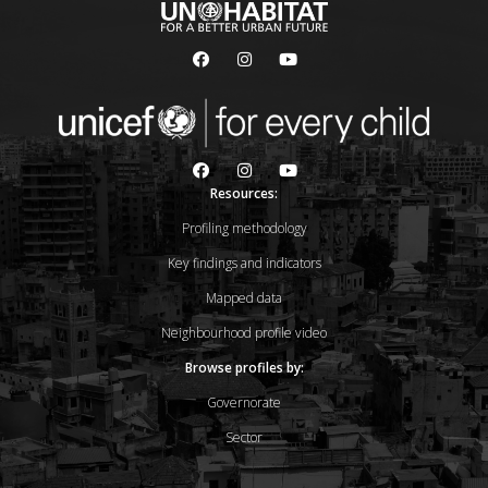
Resources:
Profiling methodology
Key findings and indicators
Mapped data
Neighbourhood profile video
Browse profiles by:
Governorate
Sector