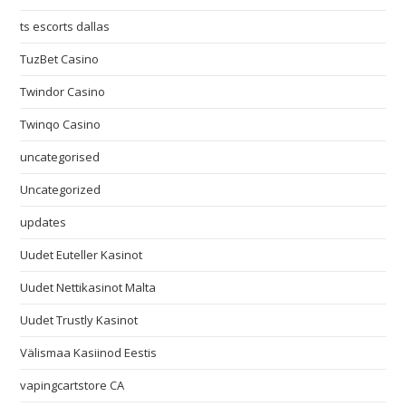
ts escorts dallas
TuzBet Casino
Twindor Casino
Twinqo Casino
uncategorised
Uncategorized
updates
Uudet Euteller Kasinot
Uudet Nettikasinot Malta
Uudet Trustly Kasinot
Välismaa Kasiinod Eestis
vapingcartstore CA