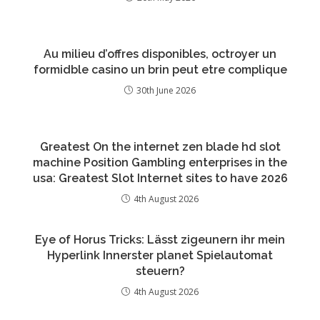
Au milieu d’offres disponibles, octroyer un
formidble casino un brin peut etre complique
30th June 2026
Greatest On the internet zen blade hd slot
machine Position Gambling enterprises in the
usa: Greatest Slot Internet sites to have 2026
4th August 2026
Eye of Horus Tricks: Lässt zigeunern ihr mein
Hyperlink Innerster planet Spielautomat
steuern?
4th August 2026