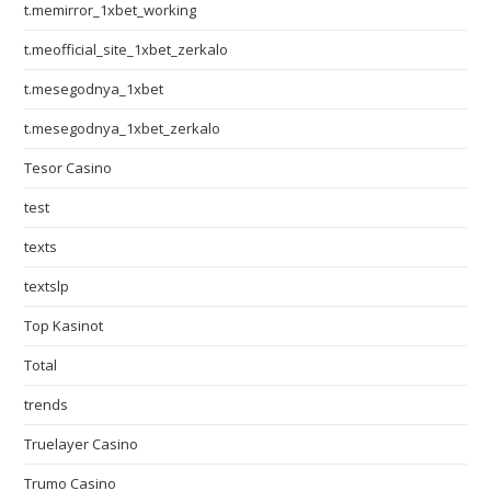
t.memirror_1xbet_working
t.meofficial_site_1xbet_zerkalo
t.mesegodnya_1xbet
t.mesegodnya_1xbet_zerkalo
Tesor Casino
test
texts
textslp
Top Kasinot
Total
trends
Truelayer Casino
Trumo Casino