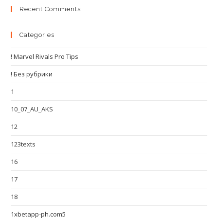
Recent Comments
Categories
! Marvel Rivals Pro Tips
! Без рубрики
1
10_07_AU_AKS
12
123texts
16
17
18
1xbetapp-ph.com5