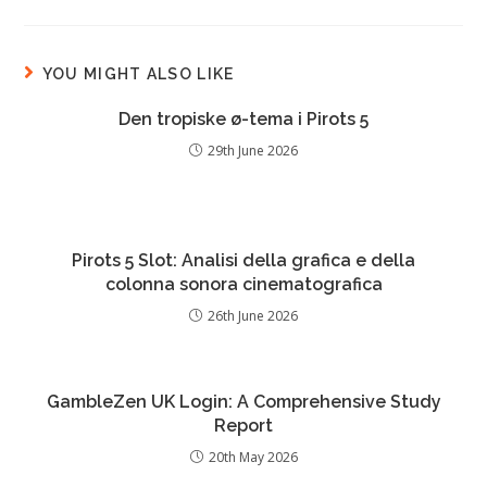
YOU MIGHT ALSO LIKE
Den tropiske ø-tema i Pirots 5
29th June 2026
Pirots 5 Slot: Analisi della grafica e della
colonna sonora cinematografica
26th June 2026
GambleZen UK Login: A Comprehensive Study
Report
20th May 2026