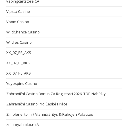
vapingcartstore CA
Vipsta Casino
Voom Casino
WildChance Casino
Wildies Casino
XX_07_ES_AKS
XX_07_IT_AKS
XX_07_PL_AKS
Yoyospins Casino
Zahraniční Casino Bonus Za Registraci 2026: TOP Nabídky
Zahraniční Casino Pro České Hráče
Zimpler ei toimi? Vianmääritys & Rahojen Palautus
zolotoyabloko.ru A