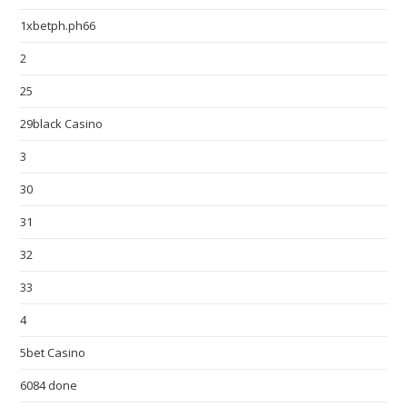
1xbetph.ph66
2
25
29black Casino
3
30
31
32
33
4
5bet Casino
6084 done