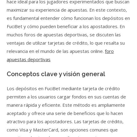
hace ideal para los jugadores experimentados que buscan
maximizar su experiencia de apuestas. En este contexto,
es fundamental entender cómo funcionan los depósitos en
FuciBet y cómo pueden beneficiar a los apostadores. En
muchos foros de apuestas deportivas, se discuten las
ventajas de utilizar tarjetas de crédito, lo que resalta su
relevancia en el mundo de las apuestas online.
foro
apuestas deportivas
Conceptos clave y visión general
Los depósitos en FuciBet mediante tarjeta de crédito
permiten a los usuarios cargar fondos en sus cuentas de
manera rápida y eficiente. Este método es ampliamente
aceptado y ofrece una serie de beneficios que lo hacen
atractivo para los apostadores. Las tarjetas de crédito,
como Visa y MasterCard, son opciones comunes que