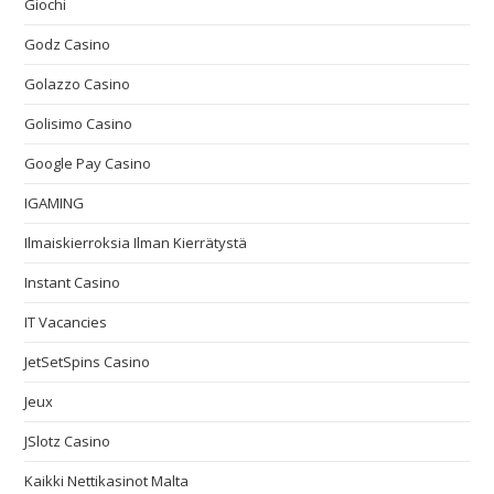
Giochi
Godz Casino
Golazzo Casino
Golisimo Casino
Google Pay Casino
IGAMING
Ilmaiskierroksia Ilman Kierrätystä
Instant Casino
IT Vacancies
JetSetSpins Casino
Jeux
JSlotz Casino
Kaikki Nettikasinot Malta