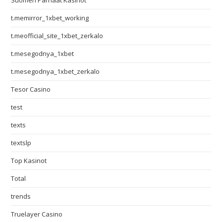
Suomen Parhaat Kasinot
t.memirror_1xbet_working
t.meofficial_site_1xbet_zerkalo
t.mesegodnya_1xbet
t.mesegodnya_1xbet_zerkalo
Tesor Casino
test
texts
textslp
Top Kasinot
Total
trends
Truelayer Casino