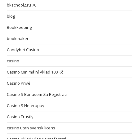
bkschool2.ru 70
blog
Bookkeeping
bookmaker
Candybet Casino
casino
Casino Minimální Vklad 100 Kč
Casino Privé
Casino S Bonusem Za Registraci
Casino S Neterapay
Casino Trustly
casino utan svensk licens