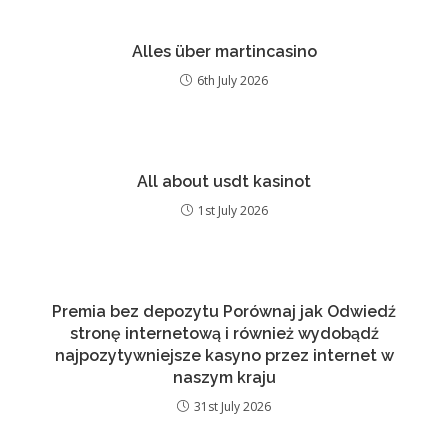
Alles über martincasino
6th July 2026
All about usdt kasinot
1st July 2026
Premia bez depozytu Porównaj jak Odwiedź
stronę internetową i również wydobądź
najpozytywniejsze kasyno przez internet w
naszym kraju
31st July 2026