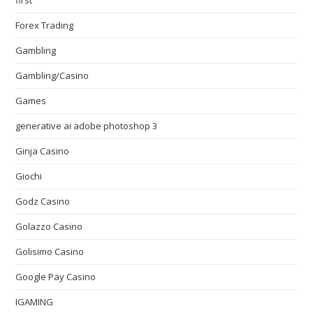
first
Forex Trading
Gambling
Gambling/Casino
Games
generative ai adobe photoshop 3
Ginja Casino
Giochi
Godz Casino
Golazzo Casino
Golisimo Casino
Google Pay Casino
IGAMING