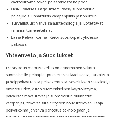
käyttöliittymä tekee pelaamisesta helppoa.
Eksklusiiviset Tarjoukset:
Pääsy suomalaisille
pelaajille suunnattuihin kampanjoihin ja bonuksiin.
Turvallisuus:
Vahva salausteknologia ja luotettavat
rahansiirtomenetelmät.
Laaja Pelivalikoima:
Kaikki suosikkipelit yhdessä
paikassa.
Yhteenveto ja Suositukset
FrostyBetin mobiilisovellus on erinomainen valinta
suomalaisille pelaajille, jotka etsivät laadukasta, turvallista
ja helppokäyttöistä pelikokemusta. Sovelluksen räätälöidyt
ominaisuudet, kuten suomenkielinen käyttöliittymä,
paikalliset maksutavat ja suomalaisille suunnatut
kampanjat, tekevät siitä erityisen houkuttelevan. Laaja
pelivalikoima ja vahva panostus teknologiaan ja