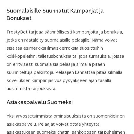
Suomalaisille Suunnatut Kampanjat ja
Bonukset
FrostyBet tarjoaa säännöllisesti kampanjoita ja bonuksia,
jotka on räätälöity suomalaisille pelaajille. Nämä voivat
sisältää esimerkiksi ilmaiskierroksia suosittuihin
kolikkopeleihin, talletusbonuksia tai jopa turnauksia, joissa
on erityisesti suomalaisia pelaajia silmällä pitäen
suunniteltuja palkintoja. Pelaajien kannattaa pitää silmällä
sovelluksen kampanjasivua pysyäkseen ajan tasalla
uusimmista tarjouksista.
Asiakaspalvelu Suomeksi
Yksi arvostetuimmista ominaisuuksista on suomenkielinen
asiakaspalvelu. Pelaajat voivat ottaa yhteyttä
asiakastukeen suomeksi chatin, sähköpostin tai puhelimen