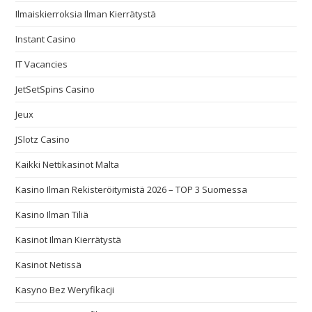
Ilmaiskierroksia Ilman Kierrätystä
Instant Casino
IT Vacancies
JetSetSpins Casino
Jeux
JSlotz Casino
Kaikki Nettikasinot Malta
Kasino Ilman Rekisteröitymistä 2026 – TOP 3 Suomessa
Kasino Ilman Tiliä
Kasinot Ilman Kierrätystä
Kasinot Netissä
Kasyno Bez Weryfikacji