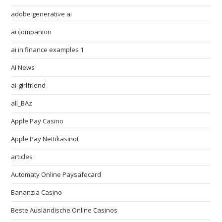
adobe generative ai
ai companion
ai in finance examples 1
AI News
ai-girlfriend
all_BAz
Apple Pay Casino
Apple Pay Nettikasinot
articles
Automaty Online Paysafecard
Bananzia Casino
Beste Ausländische Online Casinos