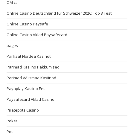
OM cc
Online Casino Deutschland für Schweizer 2026: Top 3 Test
Online Casino Paysafe
Online Casino Vklad Paysafecard
pages
Parhaat Nordea Kasinot
Parimad Kasiino Pakkumised
Parimad Välismaa Kasiinod
Paynplay Kasiino Eesti
Paysafecard Vklad Casino
Piratepots Casino
Poker
Post