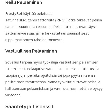
Reilu Pelaaminen
FrostyBet käyttää peleissään
satunnaislukugeneraattoreita (RNG), jotka takaavat pelien
satunnaisuuden ja reiluuden. Pelien tulokset ovat täysin
sattumanvaraisia, ja ne tarkastetaan säännöllisesti
riippumattomien tahojen toimesta.
Vastuullinen Pelaaminen
Sovellus tarjoaa myös työkaluja vastuullisen pelaamisen
tukemiseksi. Pelaajat voivat asettaa itselleen talletus- ja
tappiorajoja, peliaikarajoituksia tai jopa pyytää itsensä
pelikieltoon tarvittaessa. Nämä työkalut auttavat pelaajia
hallitsemaan pelaamistaan ja varmistamaan, että se pysyy
viihteenä.
Sääntely ja Lisenssit