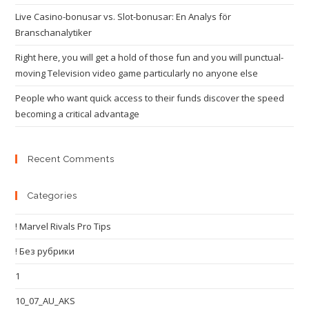
Live Casino-bonusar vs. Slot-bonusar: En Analys för
Branschanalytiker
Right here, you will get a hold of those fun and you will punctual-
moving Television video game particularly no anyone else
People who want quick access to their funds discover the speed
becoming a critical advantage
Recent Comments
Categories
! Marvel Rivals Pro Tips
! Без рубрики
1
10_07_AU_AKS