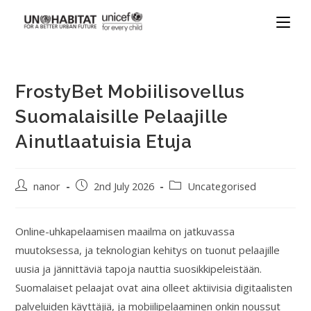
FrostyBet Mobiilisovellus
Suomalaisille Pelaajille
Ainutlaatuisia Etuja
nanor
2nd July 2026
Uncategorised
Online-uhkapelaamisen maailma on jatkuvassa
muutoksessa, ja teknologian kehitys on tuonut pelaajille
uusia ja jännittäviä tapoja nauttia suosikkipeleistään.
Suomalaiset pelaajat ovat aina olleet aktiivisia digitaalisten
palveluiden käyttäjiä, ja mobiilipelaaminen onkin noussut