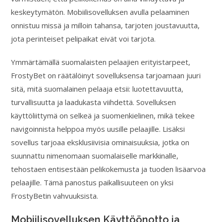
keskeytymätön. Mobiilisovelluksen avulla pelaaminen
onnistuu missä ja milloin tahansa, tarjoten joustavuutta,
jota perinteiset pelipaikat eivät voi tarjota.
Ymmärtämällä suomalaisten pelaajien erityistarpeet,
FrostyBet on räätälöinyt sovelluksensa tarjoamaan juuri
sitä, mitä suomalainen pelaaja etsii: luotettavuutta,
turvallisuutta ja laadukasta viihdettä. Sovelluksen
käyttöliittymä on selkeä ja suomenkielinen, mikä tekee
navigoinnista helppoa myös uusille pelaajille. Lisäksi
sovellus tarjoaa eksklusiivisia ominaisuuksia, jotka on
suunnattu nimenomaan suomalaiselle markkinalle,
tehostaen entisestään pelikokemusta ja tuoden lisäarvoa
pelaajille. Tämä panostus paikallisuuteen on yksi
FrostyBetin vahvuuksista.
Mobiilisovelluksen Käyttöönotto ja