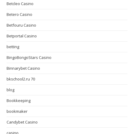
Betcleo Casino
Betero Casino
Betfouru Casino
Betportal Casino
betting
BingoBongoStars Casino
Binnarybet Casino
bkschool2.ru 70
blog
Bookkeeping
bookmaker
Candybet Casino
casino