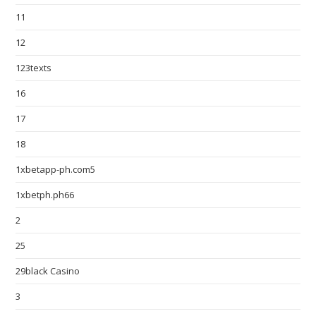
11
12
123texts
16
17
18
1xbetapp-ph.com5
1xbetph.ph66
2
25
29black Casino
3